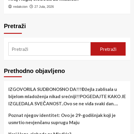
redakcion
27 Jula, 2026
Pretraži
Pretraži
Prethodno objavljeno
IZGOVORILA SUDBONOSNO DA!!!Đžejla zablisala u
bijelom mladoženja nikad srećniji!!POGEDAJTE KAKO JE
IZGLEDALA SVEČANOST..Ovo se ne viđa svaki dan….
Poznat njegov identitet: Ovo je 29-godišnjak koji je
usmrtio nevjenčanu suprugu Maju