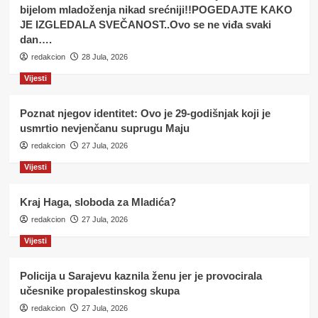
bijelom mladoženja nikad srećniji!!POGEDAJTE KAKO
JE IZGLEDALA SVEČANOST..Ovo se ne viđa svaki
dan….
redakcion
28 Jula, 2026
Vijesti
Poznat njegov identitet: Ovo je 29-godišnjak koji je
usmrtio nevjenčanu suprugu Maju
redakcion
27 Jula, 2026
Vijesti
Kraj Haga, sloboda za Mladića?
redakcion
27 Jula, 2026
Vijesti
Policija u Sarajevu kaznila ženu jer je provocirala
učesnike propalestinskog skupa
redakcion
27 Jula, 2026