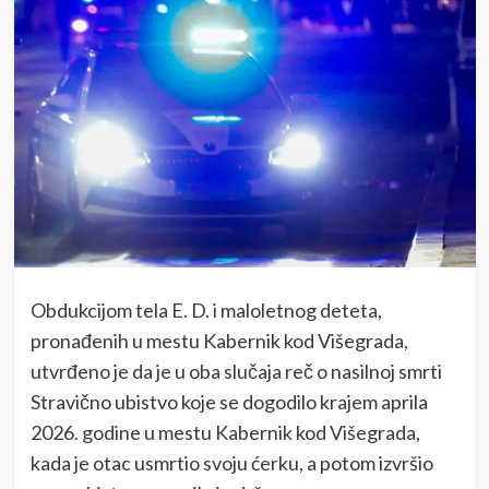
Obdukcijom tela E. D. i maloletnog deteta,
pronađenih u mestu Kabernik kod Višegrada,
utvrđeno je da je u oba slučaja reč o nasilnoj smrti
Stravično ubistvo koje se dogodilo krajem aprila
2026. godine u mestu Kabernik kod Višegrada,
kada je otac usmrtio svoju ćerku, a potom izvršio