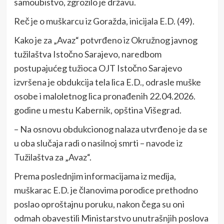
samoubistvo, zgrozilo je državu.
Reč je o muškarcu iz Goražda, inicijala E.D. (49).
Kako je za „Avaz“ potvrđeno iz Okružnog javnog
tužilaštva Istočno Sarajevo, naredbom
postupajućeg tužioca OJT Istočno Sarajevo
izvršena je obdukcija tela lica E.D., odrasle muške
osobe i maloletnog lica pronađenih 22.04.2026.
godine u mestu Kabernik, opština Višegrad.
– Na osnovu obdukcionog nalaza utvrđeno je da se
u oba slučaja radi o nasilnoj smrti – navode iz
Tužilaštva za „Avaz“.
Prema poslednjim informacijama iz medija,
muškarac E.D. je članovima porodice prethodno
poslao oproštajnu poruku, nakon čega su oni
odmah obavestili Ministarstvo unutrašnjih poslova