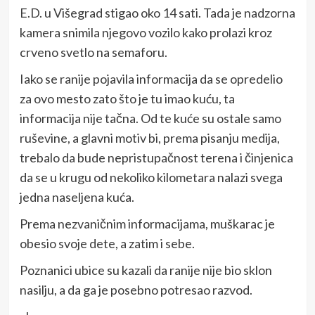
E.D. u Višegrad stigao oko 14 sati. Tada je nadzorna
kamera snimila njegovo vozilo kako prolazi kroz
crveno svetlo na semaforu.
Iako se ranije pojavila informacija da se opredelio
za ovo mesto zato što je tu imao kuću, ta
informacija nije tačna. Od te kuće su ostale samo
ruševine, a glavni motiv bi, prema pisanju medija,
trebalo da bude nepristupačnost terena i činjenica
da se u krugu od nekoliko kilometara nalazi svega
jedna naseljena kuća.
Prema nezvaničnim informacijama, muškarac je
obesio svoje dete, a zatim i sebe.
Poznanici ubice su kazali da ranije nije bio sklon
nasilju, a da ga je posebno potresao razvod.