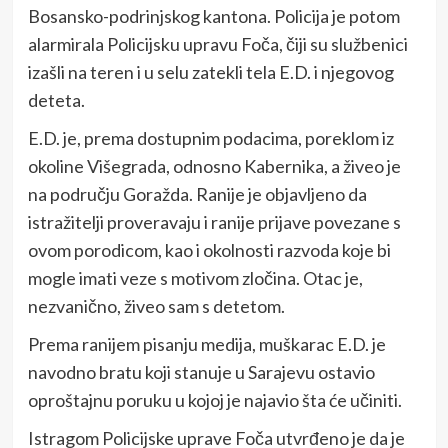
Bosansko-podrinjskog kantona. Policija je potom
alarmirala Policijsku upravu Foča, čiji su službenici
izašli na teren i u selu zatekli tela E.D. i njegovog
deteta.
E.D. je, prema dostupnim podacima, poreklom iz
okoline Višegrada, odnosno Kabernika, a živeo je
na području Goražda. Ranije je objavljeno da
istražitelji proveravaju i ranije prijave povezane s
ovom porodicom, kao i okolnosti razvoda koje bi
mogle imati veze s motivom zločina. Otac je,
nezvanično, živeo sam s detetom.
Prema ranijem pisanju medija, muškarac E.D. je
navodno bratu koji stanuje u Sarajevu ostavio
oproštajnu poruku u kojoj je najavio šta će učiniti.
Istragom Policijske uprave Foča utvrđeno je da je