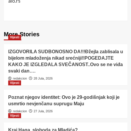
alo.rs
More Stories
Vijesti
IZGOVORILA SUDBONOSNO DA!!!Đžejla zablisala u
bijelom mladoženja nikad srećniji!!POGEDAJTE
KAKO JE IZGLEDALA SVEČANOST..Ovo se ne viđa
svaki dan….
redakcion
28 Jula, 2026
Vijesti
Poznat njegov identitet: Ovo je 29-godišnjak koji je
usmrtio nevjenčanu suprugu Maju
redakcion
27 Jula, 2026
Vijesti
Kraj Haga, sloboda za Mladića?