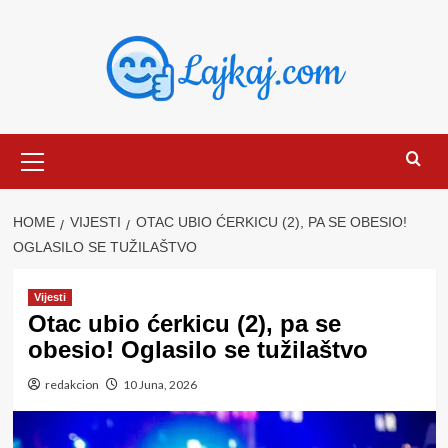
Skip
to
content
Primary
Menu
HOME
VIJESTI
OTAC UBIO ĆERKICU (2), PA SE OBESIO!
OGLASILO SE TUŽILAŠTVO
Vijesti
Otac ubio ćerkicu (2), pa se
obesio! Oglasilo se tužilaštvo
redakcion
10 Juna, 2026