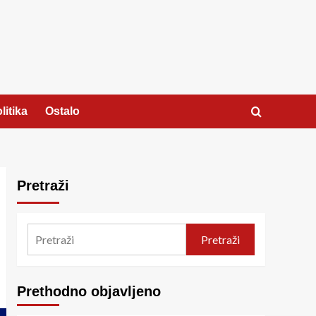
litika
Ostalo
Pretraži
Pretraži
Prethodno objavljeno