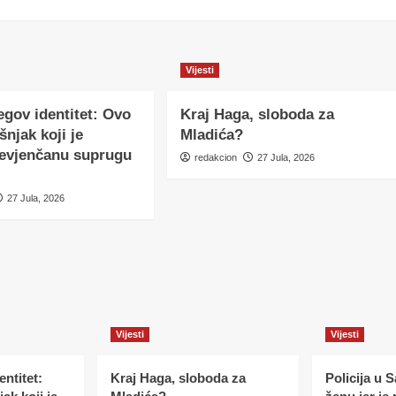
Vijesti
egov identitet: Ovo
Kraj Haga, sloboda za
šnjak koji je
Mladića?
nevjenčanu suprugu
redakcion
27 Jula, 2026
27 Jula, 2026
Vijesti
Vijesti
ntitet:
Kraj Haga, sloboda za
Policija u 