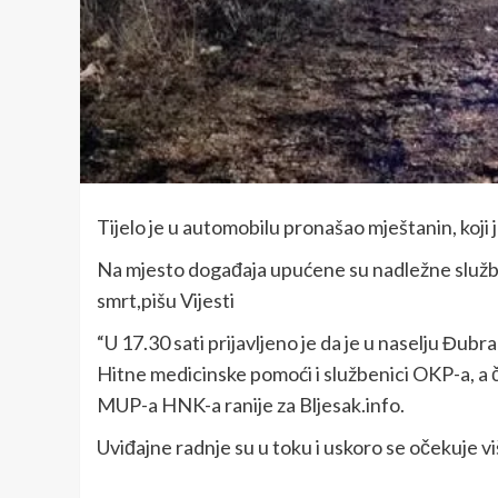
Tijelo je u automobilu pronašao mještanin, koji
Na mjesto događaja upućene su nadležne službe,
smrt,pišu Vijesti
“U 17.30 sati prijavljeno je da je u naselju Đubr
Hitne medicinske pomoći i službenici OKP-a, a 
MUP-a HNK-a ranije za Bljesak.info.
Uviđajne radnje su u toku i uskoro se očekuje vi