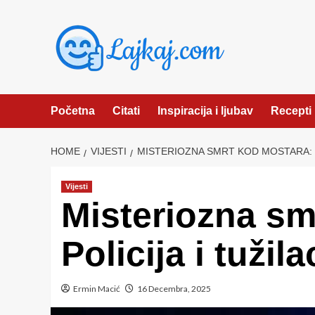
Skip
to
content
Početna
Citati
Inspiracija i ljubav
Recepti
HOME
VIJESTI
MISTERIOZNA SMRT KOD MOSTARA: P
Vijesti
Misteriozna sm
Policija i tužil
Ermin Macić
16 Decembra, 2025