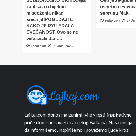
SUDBONOSNO DA!!!Đžejla
Ovo je 29-godišnj
zablisala u bijelom
usmrtio nevjenč
mladoženja nikad
suprugu Maju
srećniji!!POGEDAJTE
redakcion
27 Jul
KAKO JE IZGLEDALA
SVEČANOST..Ovo se ne
viđa svaki dan….
redakcion
28 Jula, 2026
Lajkaj.com donosi najzanimljivije vijesti, inspirativne
priče i korisne savjete iz cijelog Balkana. Naša misija j
da informišemo, inspirišemo i povežemo ljude kroz