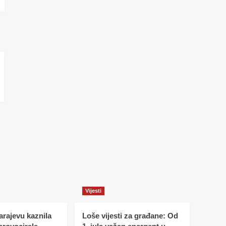
Vijesti
Sarajevu kaznila
Loše vijesti za građane: Od