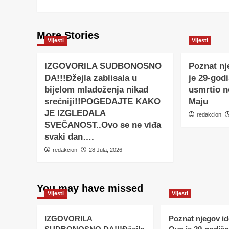
More Stories
Vijesti
Vijesti
IZGOVORILA SUDBONOSNO
Poznat nj
DA!!!Đžejla zablisala u
je 29-godi
bijelom mladoženja nikad
usmrtio 
srećniji!!POGEDAJTE KAKO
Maju
JE IZGLEDALA
redakcion
SVEČANOST..Ovo se ne viđa
svaki dan….
redakcion
28 Jula, 2026
You may have missed
Vijesti
Vijesti
IZGOVORILA
Poznat njegov ide