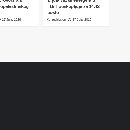
 provocirala
1. jula važan energent u
ropalestinskog
FBiH poskupljuje za 14,42
posto
27 Jula, 2026
redakcion
27 Jula, 2026