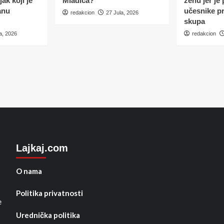
ak koji je
Mladića?
ženu jer je
anu
učesnike p
redakcion
27 Jula, 2026
skupa
a, 2026
redakcion
Lajkaj.com
O nama
Politika privatnosti
e
Urednička politika