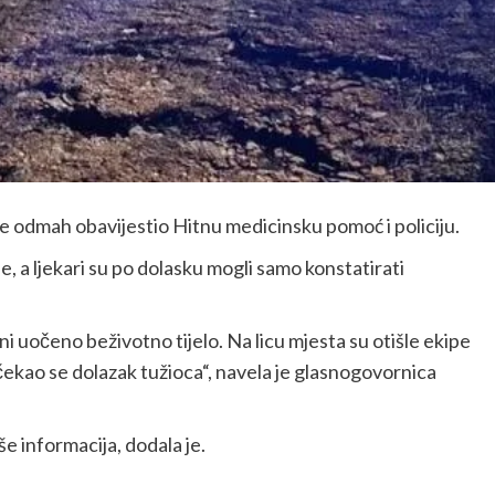
 je odmah obavijestio Hitnu medicinsku pomoć i policiju.
 a ljekari su po dolasku mogli samo konstatirati
ani uočeno beživotno tijelo. Na licu mjesta su otišle ekipe
čekao se dolazak tužioca“, navela je glasnogovornica
še informacija, dodala je.