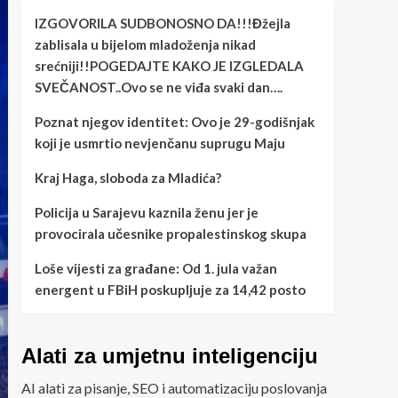
IZGOVORILA SUDBONOSNO DA!!!Đžejla
zablisala u bijelom mladoženja nikad
srećniji!!POGEDAJTE KAKO JE IZGLEDALA
SVEČANOST..Ovo se ne viđa svaki dan….
Poznat njegov identitet: Ovo je 29-godišnjak
koji je usmrtio nevjenčanu suprugu Maju
Kraj Haga, sloboda za Mladića?
Policija u Sarajevu kaznila ženu jer je
provocirala učesnike propalestinskog skupa
Loše vijesti za građane: Od 1. jula važan
energent u FBiH poskupljuje za 14,42 posto
Alati za umjetnu inteligenciju
AI alati za pisanje, SEO i automatizaciju poslovanja