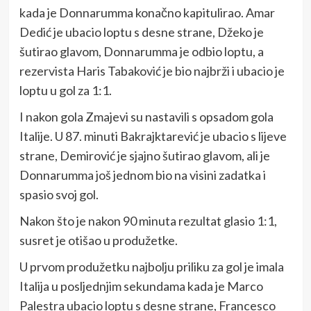
kada je Donnarumma konačno kapitulirao. Amar
Dedić je ubacio loptu s desne strane, Džeko je
šutirao glavom, Donnarumma je odbio loptu, a
rezervista Haris Tabaković je bio najbrži i ubacio je
loptu u gol za 1:1.
I nakon gola Zmajevi su nastavili s opsadom gola
Italije. U 87. minuti Bakrajktarević je ubacio s lijeve
strane, Demirović je sjajno šutirao glavom, ali je
Donnarumma još jednom bio na visini zadatka i
spasio svoj gol.
Nakon što je nakon 90 minuta rezultat glasio 1:1,
susret je otišao u produžetke.
U prvom produžetku najbolju priliku za gol je imala
Italija u posljednjim sekundama kada je Marco
Palestra ubacio loptu s desne strane, Francesco