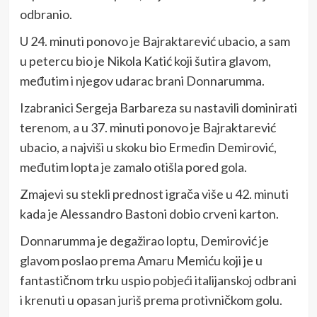
odbranio.
U 24. minuti ponovo je Bajraktarević ubacio, a sam
u petercu bio je Nikola Katić koji šutira glavom,
međutim i njegov udarac brani Donnarumma.
Izabranici Sergeja Barbareza su nastavili dominirati
terenom, a u 37. minuti ponovo je Bajraktarević
ubacio, a najviši u skoku bio Ermedin Demirović,
međutim lopta je zamalo otišla pored gola.
Zmajevi su stekli prednost igrača više u 42. minuti
kada je Alessandro Bastoni dobio crveni karton.
Donnarumma je degažirao loptu, Demirović je
glavom poslao prema Amaru Memiću koji je u
fantastičnom trku uspio pobjeći italijanskoj odbrani
i krenuti u opasan juriš prema protivničkom golu.