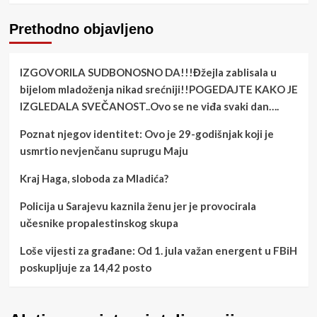
Prethodno objavljeno
IZGOVORILA SUDBONOSNO DA!!!Đžejla zablisala u
bijelom mladoženja nikad srećniji!!POGEDAJTE KAKO JE
IZGLEDALA SVEČANOST..Ovo se ne viđa svaki dan….
Poznat njegov identitet: Ovo je 29-godišnjak koji je
usmrtio nevjenčanu suprugu Maju
Kraj Haga, sloboda za Mladića?
Policija u Sarajevu kaznila ženu jer je provocirala
učesnike propalestinskog skupa
Loše vijesti za građane: Od 1. jula važan energent u FBiH
poskupljuje za 14,42 posto