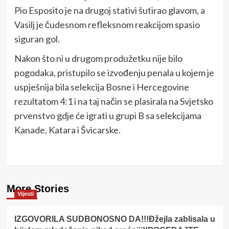
Pio Esposito je na drugoj stativi šutirao glavom, a
Vasilj je čudesnom refleksnom reakcijom spasio
siguran gol.
Nakon što ni u drugom produžetku nije bilo
pogodaka, pristupilo se izvođenju penala u kojem je
uspješnija bila selekcija Bosne i Hercegovine
rezultatom 4:1 i na taj način se plasirala na Svjetsko
prvenstvo gdje će igrati u grupi B sa selekcijama
Kanade, Katara i Švicarske.
More Stories
Vijesti
IZGOVORILA SUDBONOSNO DA!!!Đžejla zablisala u