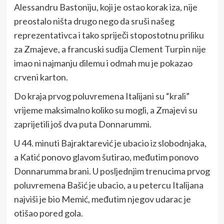
Alessandru Bastoniju, koji je ostao korak iza, nije
preostalo ništa drugo nego da sruši našeg
reprezentativca i tako spriječi stopostotnu priliku
za Zmajeve, a francuski sudija Clement Turpin nije
imao ni najmanju dilemu i odmah mu je pokazao
crveni karton.
Do kraja prvog poluvremena Italijani su “krali”
vrijeme maksimalno koliko su mogli, a Zmajevi su
zaprijetili još dva puta Donnarummi.
U 44. minuti Bajraktarević je ubacio iz slobodnjaka,
a Katić ponovo glavom šutirao, međutim ponovo
Donnarumma brani. U posljednjim trenucima prvog
poluvremena Bašić je ubacio, a u petercu Italijana
najviši je bio Memić, međutim njegov udarac je
otišao pored gola.