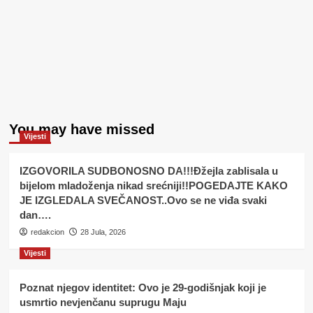
You may have missed
Vijesti
IZGOVORILA SUDBONOSNO DA!!!Đžejla zablisala u
bijelom mladoženja nikad srećniji!!POGEDAJTE KAKO
JE IZGLEDALA SVEČANOST..Ovo se ne viđa svaki
dan….
redakcion
28 Jula, 2026
Vijesti
Poznat njegov identitet: Ovo je 29-godišnjak koji je
usmrtio nevjenčanu suprugu Maju