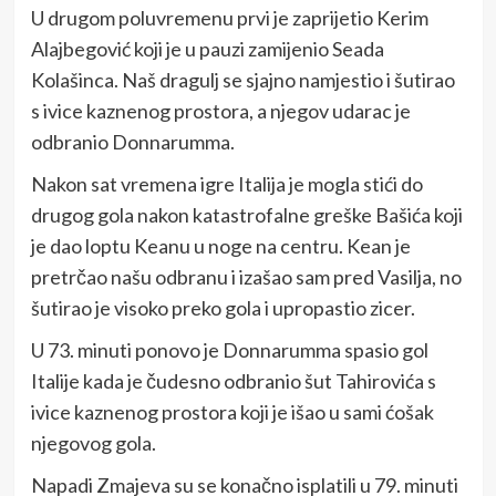
U drugom poluvremenu prvi je zaprijetio Kerim
Alajbegović koji je u pauzi zamijenio Seada
Kolašinca. Naš dragulj se sjajno namjestio i šutirao
s ivice kaznenog prostora, a njegov udarac je
odbranio Donnarumma.
Nakon sat vremena igre Italija je mogla stići do
drugog gola nakon katastrofalne greške Bašića koji
je dao loptu Keanu u noge na centru. Kean je
pretrčao našu odbranu i izašao sam pred Vasilja, no
šutirao je visoko preko gola i upropastio zicer.
U 73. minuti ponovo je Donnarumma spasio gol
Italije kada je čudesno odbranio šut Tahirovića s
ivice kaznenog prostora koji je išao u sami ćošak
njegovog gola.
Napadi Zmajeva su se konačno isplatili u 79. minuti