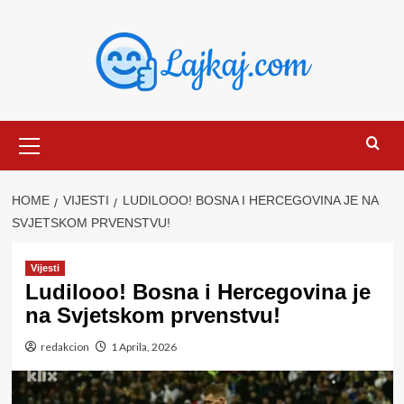
Skip
to
content
Primary
Menu
HOME
VIJESTI
LUDILOOO! BOSNA I HERCEGOVINA JE NA
SVJETSKOM PRVENSTVU!
Vijesti
Ludilooo! Bosna i Hercegovina je
na Svjetskom prvenstvu!
redakcion
1 Aprila, 2026