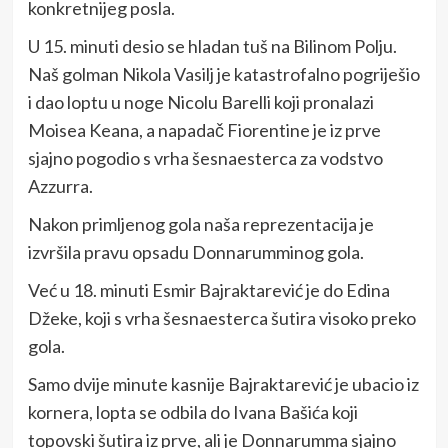
konkretnijeg posla.
U 15. minuti desio se hladan tuš na Bilinom Polju.
Naš golman Nikola Vasilj je katastrofalno pogriješio
i dao loptu u noge Nicolu Barelli koji pronalazi
Moisea Keana, a napadač Fiorentine je iz prve
sjajno pogodio s vrha šesnaesterca za vodstvo
Azzurra.
Nakon primljenog gola naša reprezentacija je
izvršila pravu opsadu Donnarumminog gola.
Već u 18. minuti Esmir Bajraktarević je do Edina
Džeke, koji s vrha šesnaesterca šutira visoko preko
gola.
Samo dvije minute kasnije Bajraktarević je ubacio iz
kornera, lopta se odbila do Ivana Bašića koji
topovski šutira iz prve, ali je Donnarumma sjajno