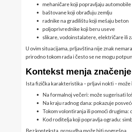
mehaničare koji popravljaju automobile
baštovane koji obrađuju zemlju
radnike na gradilištu koji mešaju beton
poljoprivrednike koji beru useve
slikare, vodoinstalatere, električare ili 
U ovim situacijama, prljavština nije znak nemara
prirodno tokom rada i često se ne mogu potpuno 
Kontekst menja značenje
Ista fizička karakteristika – prljavi nokti – može
Na formalnoj večeri: može sugerisati loš
Na kraju radnog dana: pokazuje posveće
Tokom volontiranja ili pomoći drugima: 
Kod roditelja koji popravlja ogradu: sim
Bez konteksta, prosudba može biti pogrešna.