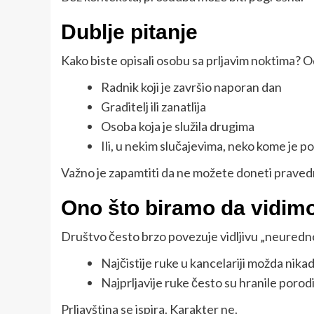
Dublje pitanje
Kako biste opisali osobu sa prljavim noktima? O
Radnik koji je završio naporan dan
Graditelj ili zanatlija
Osoba koja je služila drugima
Ili, u nekim slučajevima, neko kome je p
Važno je zapamtiti da ne možete doneti praved
Ono što biramo da vidim
Društvo često brzo povezuje vidljivu „neurednos
Najčistije ruke u kancelariji možda nikad
Najprljavije ruke često su hranile porodi
Prljavština se ispira. Karakter ne.