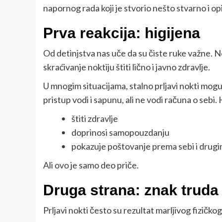
napornog rada koji je stvorio nešto stvarno i opi
Prva reakcija: higijena
Od detinjstva nas uče da su čiste ruke važne. Nokt
skraćivanje noktiju štiti lično i javno zdravlje.
U mnogim situacijama, stalno prljavi nokti mog
pristup vodi i sapunu, ali ne vodi računa o sebi. 
štiti zdravlje
doprinosi samopouzdanju
pokazuje poštovanje prema sebi i drug
Ali ovo je samo deo priče.
Druga strana: znak truda 
Prljavi nokti često su rezultat marljivog fizičkog