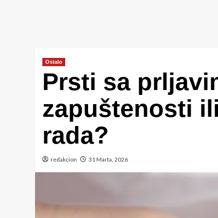
Ostalo
Prsti sa prljav
zapuštenosti i
rada?
redakcion
31 Marta, 2026