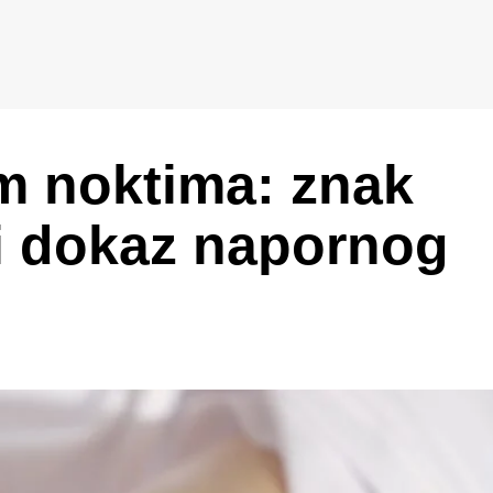
im noktima: znak
li dokaz napornog