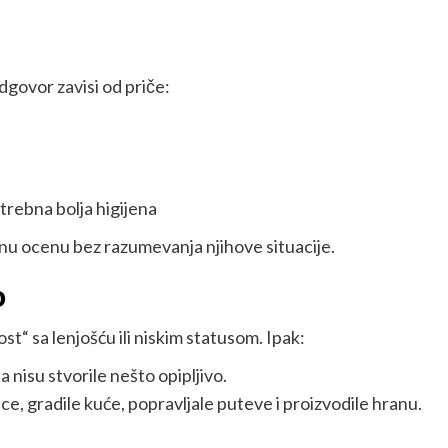
dgovor zavisi od priče:
otrebna bolja higijena
nu ocenu bez razumevanja njihove situacije.
o
t“ sa lenjošću ili niskim statusom. Ipak:
a nisu stvorile nešto opipljivo.
ce, gradile kuće, popravljale puteve i proizvodile hranu.