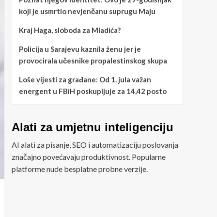
koji je usmrtio nevjenčanu suprugu Maju
Kraj Haga, sloboda za Mladića?
Policija u Sarajevu kaznila ženu jer je
provocirala učesnike propalestinskog skupa
Loše vijesti za građane: Od 1. jula važan
energent u FBiH poskupljuje za 14,42 posto
Alati za umjetnu inteligenciju
AI alati za pisanje, SEO i automatizaciju poslovanja
značajno povećavaju produktivnost. Popularne
platforme nude besplatne probne verzije.