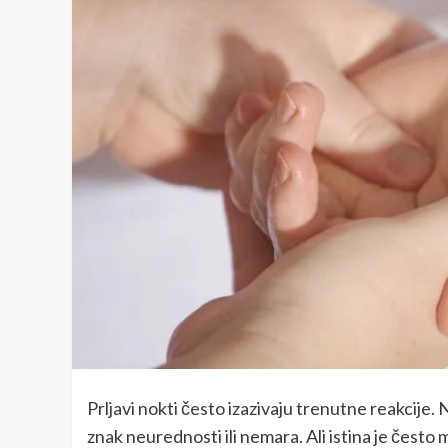
Prljavi nokti često izazivaju trenutne reakcije.
znak neurednosti ili nemara. Ali istina je često