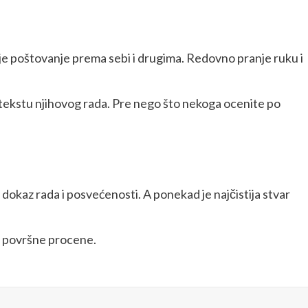
zuje poštovanje prema sebi i drugima. Redovno pranje ruku i
ontekstu njihovog rada. Pre nego što nekoga ocenite po
dokaz rada i posvećenosti. A ponekad je najčistija stvar
iz površne procene.