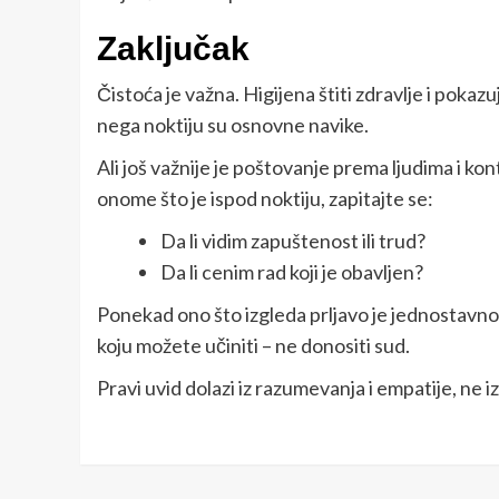
Zaključak
Čistoća je važna. Higijena štiti zdravlje i poka
nega noktiju su osnovne navike.
Ali još važnije je poštovanje prema ljudima i k
onome što je ispod noktiju, zapitajte se:
Da li vidim zapuštenost ili trud?
Da li cenim rad koji je obavljen?
Ponekad ono što izgleda prljavo je jednostavno 
koju možete učiniti – ne donositi sud.
Pravi uvid dolazi iz razumevanja i empatije, ne 