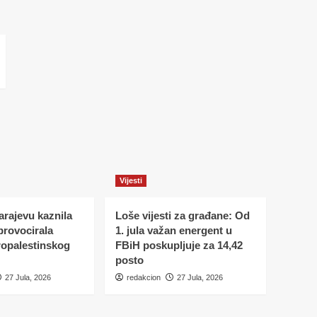
Vijesti
Sarajevu kaznila
Loše vijesti za građane: Od
 provocirala
1. jula važan energent u
ropalestinskog
FBiH poskupljuje za 14,42
posto
27 Jula, 2026
redakcion
27 Jula, 2026