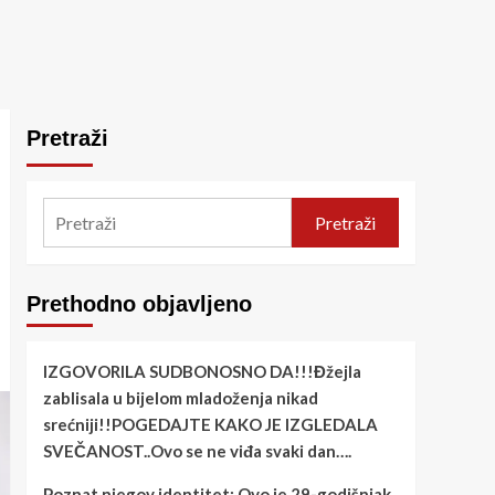
Pretraži
Pretraži
Prethodno objavljeno
IZGOVORILA SUDBONOSNO DA!!!Đžejla
zablisala u bijelom mladoženja nikad
srećniji!!POGEDAJTE KAKO JE IZGLEDALA
SVEČANOST..Ovo se ne viđa svaki dan….
Poznat njegov identitet: Ovo je 29-godišnjak