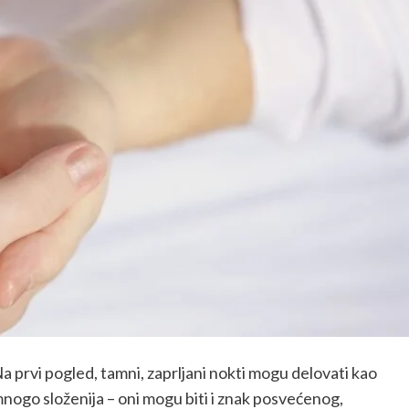
 Na prvi pogled, tamni, zaprljani nokti mogu delovati kao
 mnogo složenija – oni mogu biti i znak posvećenog,