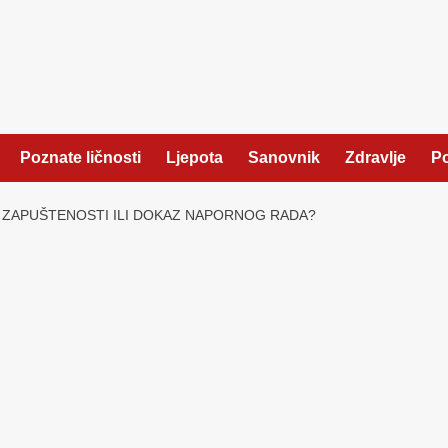
Poznate ličnosti
Ljepota
Sanovnik
Zdravlje
Po
K ZAPUŠTENOSTI ILI DOKAZ NAPORNOG RADA?