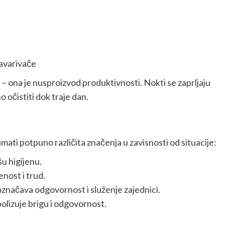
zavarivače
 – ona je nusproizvod produktivnosti. Nokti se zaprljaju
očistiti dok traje dan.
 imati potpuno različita značenja u zavisnosti od situacije:
u higijenu.
nost i trud.
označava odgovornost i služenje zajednici.
bolizuje brigu i odgovornost.