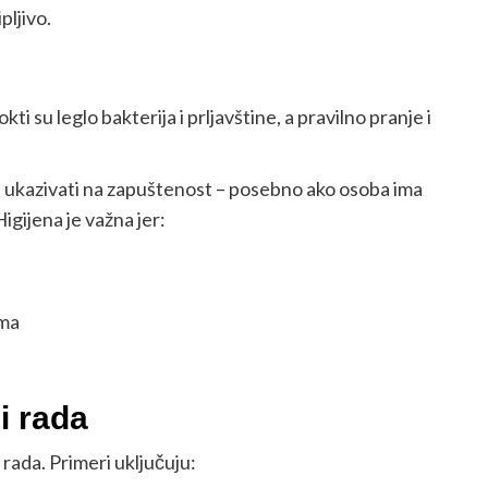
pljivo.
i su leglo bakterija i prljavštine, a pravilno pranje i
u ukazivati na zapuštenost – posebno ako osoba ima
Higijena je važna jer:
ima
i rada
 rada. Primeri uključuju: