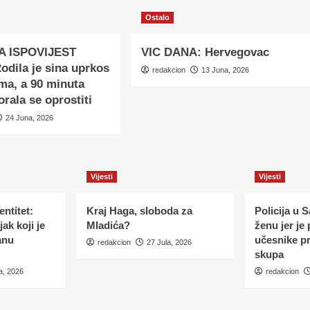
Ostalo
A ISPOVIJEST
VIC DANA: Hervegovac
dila je sina uprkos
redakcion
13 Juna, 2026
ma, a 90 minuta
orala se oprostiti
24 Juna, 2026
Vijesti
Vijesti
ntitet:
Kraj Haga, sloboda za
Policija u 
ak koji je
Mladića?
ženu jer je
anu
učesnike p
redakcion
27 Jula, 2026
skupa
a, 2026
redakcion