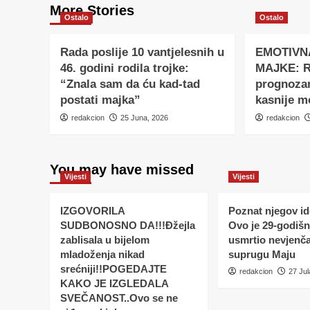
More Stories
Ostalo
Ostalo
Rada poslije 10 vantjelesnih u
EMOTIVN
46. godini rodila trojke:
MAJKE: Ro
“Znala sam da ću kad-tad
prognoza
postati majka”
kasnije m
redakcion
25 Juna, 2026
redakcion
You may have missed
Vijesti
Vijesti
IZGOVORILA
Poznat njegov ide
SUDBONOSNO DA!!!Đžejla
Ovo je 29-godišnj
zablisala u bijelom
usmrtio nevjenč
mladoženja nikad
suprugu Maju
srećniji!!POGEDAJTE
redakcion
27 Jul
KAKO JE IZGLEDALA
SVEČANOST..Ovo se ne