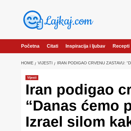
Skip
to
content
Početna
Citati
Inspiracija i ljubav
Recepti
HOME
VIJESTI
IRAN PODIGAO CRVENU ZASTAVU: “D
Vijesti
Iran podigao c
“Danas ćemo p
Izrael silom ka