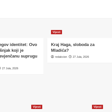
Vijesti
egov identitet: Ovo
Kraj Haga, sloboda za
šnjak koji je
Mladića?
nevjenčanu suprugu
redakcion
27 Jula, 2026
27 Jula, 2026
Vijesti
Vijesti