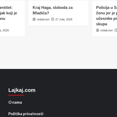
ntitet:
Kraj Haga, sloboda za
Policija u 
ak koji je
Mladića?
ženu jer je
anu
učesnike p
redakcion
27 Jula, 2026
skupa
a, 2026
redakcion
Lajkaj.com
O nama
Politika privatnosti