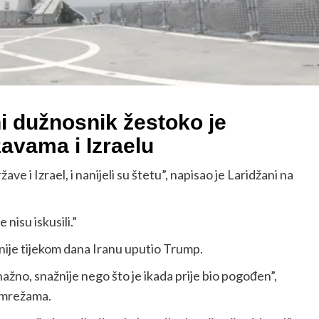
ni dužnosnik žestoko je
žavama i Izraelu
ave i Izrael, i nanijeli su štetu”, napisao je Laridžani na
nisu iskusili.”
anije tijekom dana Iranu uputio Trump.
snažno, snažnije nego što je ikada prije bio pogođen”,
 mrežama.