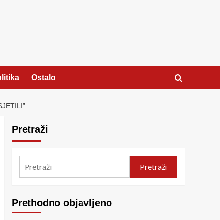
litika
Ostalo
JETILI”
Pretraži
Pretraži
Prethodno objavljeno