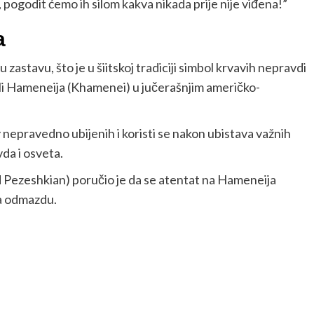
e, pogodit ćemo ih silom kakva nikada prije nije viđena!”
a
astavu, što je u šiitskoj tradiciji simbol krvavih nepravdi
Ali Hameneija (Khamenei) u jučerašnjim američko-
v nepravedno ubijenih i koristi se nakon ubistava važnih
vda i osveta.
 Pezeshkian) poručio je da se atentat na Hameneija
na odmazdu.