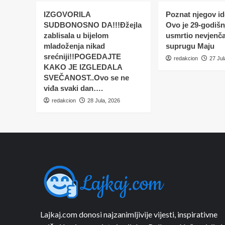
IZGOVORILA
Poznat njegov ide
SUDBONOSNO DA!!!Đžejla
Ovo je 29-godišnj
zablisala u bijelom
usmrtio nevjenč
mladoženja nikad
suprugu Maju
srećniji!!POGEDAJTE
redakcion
27 Jul
KAKO JE IZGLEDALA
SVEČANOST..Ovo se ne
viđa svaki dan….
redakcion
28 Jula, 2026
Lajkaj.com donosi najzanimljivije vijesti, inspirativne