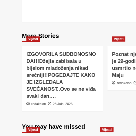
More Stories
Vijesti
Vijesti
IZGOVORILA SUDBONOSNO
Poznat nj
DA!!!Đžejla zablisala u
je 29-godi
bijelom mladoženja nikad
usmrtio 
srećniji!!POGEDAJTE KAKO
Maju
JE IZGLEDALA
redakcion
SVEČANOST..Ovo se ne viđa
svaki dan….
redakcion
28 Jula, 2026
You may have missed
Vijesti
Vijesti