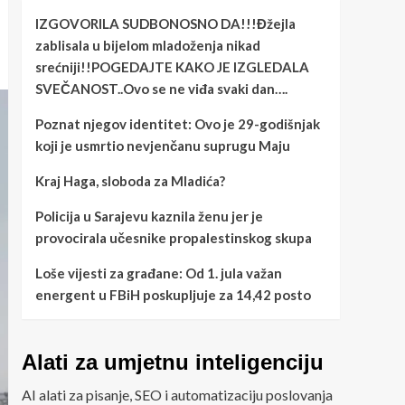
IZGOVORILA SUDBONOSNO DA!!!Đžejla
zablisala u bijelom mladoženja nikad
srećniji!!POGEDAJTE KAKO JE IZGLEDALA
SVEČANOST..Ovo se ne viđa svaki dan….
Poznat njegov identitet: Ovo je 29-godišnjak
koji je usmrtio nevjenčanu suprugu Maju
Kraj Haga, sloboda za Mladića?
Policija u Sarajevu kaznila ženu jer je
provocirala učesnike propalestinskog skupa
Loše vijesti za građane: Od 1. jula važan
energent u FBiH poskupljuje za 14,42 posto
Alati za umjetnu inteligenciju
AI alati za pisanje, SEO i automatizaciju poslovanja