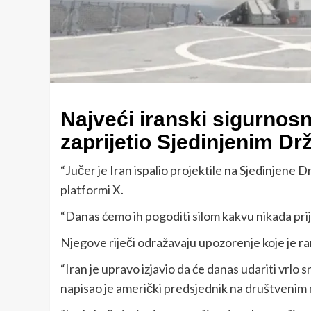
Najveći iranski sigurnos
zaprijetio Sjedinjenim Dr
“Jučer je Iran ispalio projektile na Sjedinjene Drž
platformi X.
“Danas ćemo ih pogoditi silom kakvu nikada prije 
Njegove riječi odražavaju upozorenje koje je r
“Iran je upravo izjavio da će danas udariti vrlo 
napisao je američki predsjednik na društvenim