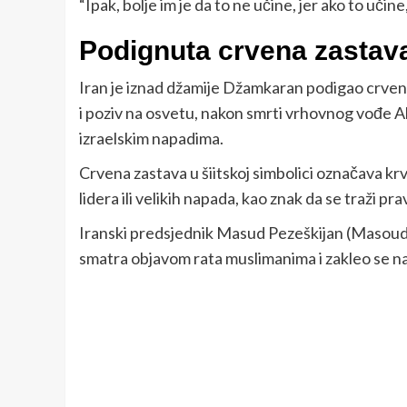
“Ipak, bolje im je da to ne učine, jer ako to učin
Podignuta crvena zastav
Iran je iznad džamije Džamkaran podigao crvenu z
i poziv na osvetu, nakon smrti vrhovnog vođe 
izraelskim napadima.
Crvena zastava u šiitskoj simbolici označava kr
lidera ili velikih napada, kao znak da se traži pra
Iranski predsjednik Masud Pezeškijan (Masoud
smatra objavom rata muslimanima i zakleo se 