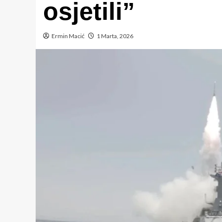
osjetili”
Ermin Macić
1 Marta, 2026