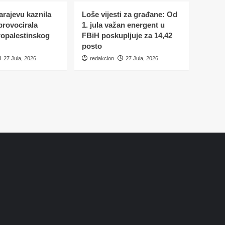
Sarajevu kaznila
Loše vijesti za građane: Od
 provocirala
1. jula važan energent u
ropalestinskog
FBiH poskupljuje za 14,42
posto
27 Jula, 2026
redakcion
27 Jula, 2026