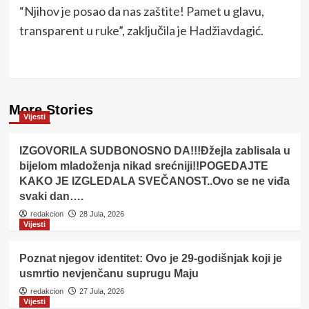
“Njihov je posao da nas zaštite! Pamet u glavu,
transparent u ruke”, zaključila je Hadžiavdagić.
More Stories
Vijesti
IZGOVORILA SUDBONOSNO DA!!!Đžejla zablisala u
bijelom mladoženja nikad srećniji!!POGEDAJTE
KAKO JE IZGLEDALA SVEČANOST..Ovo se ne viđa
svaki dan….
redakcion
28 Jula, 2026
Vijesti
Poznat njegov identitet: Ovo je 29-godišnjak koji je
usmrtio nevjenčanu suprugu Maju
redakcion
27 Jula, 2026
Vijesti