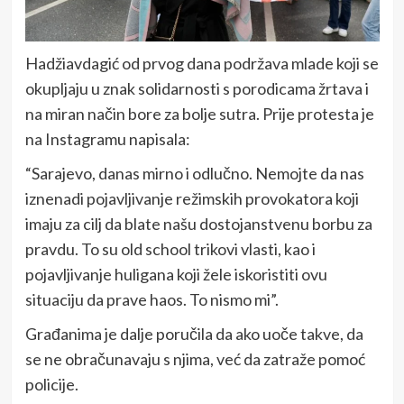
Hadžiavdagić od prvog dana podržava mlade koji se
okupljaju u znak solidarnosti s porodicama žrtava i
na miran način bore za bolje sutra. Prije protesta je
na Instagramu napisala:
“Sarajevo, danas mirno i odlučno. Nemojte da nas
iznenadi pojavljivanje režimskih provokatora koji
imaju za cilj da blate našu dostojanstvenu borbu za
pravdu. To su old school trikovi vlasti, kao i
pojavljivanje huligana koji žele iskoristiti ovu
situaciju da prave haos. To nismo mi”.
Građanima je dalje poručila da ako uoče takve, da
se ne obračunavaju s njima, već da zatraže pomoć
policije.