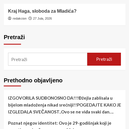
Kraj Haga, sloboda za Mladića?
redakcion
27 Jula, 2026
Pretraži
Pretraži
Prethodno objavljeno
IZGOVORILA SUDBONOSNO DA!!!Đžejla zablisala u
bijelom mladoženja nikad srećniji!!POGEDAJTE KAKO JE
IZGLEDALA SVEČANOST..Ovo se ne viđa svaki dan….
Poznat njegov identitet: Ovo je 29-godišnjak koji je