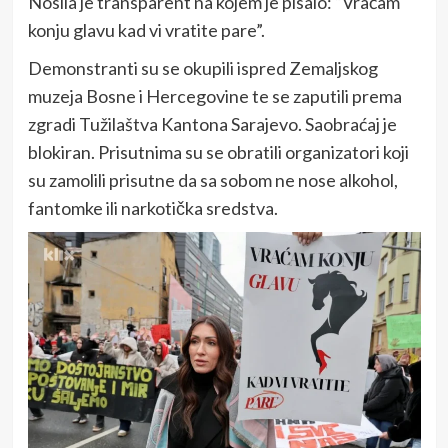
Nosila je transparent na kojem je pisalo: “Vraćam
konju glavu kad vi vratite pare”.
Demonstranti su se okupili ispred Zemaljskog
muzeja Bosne i Hercegovine te se zaputili prema
zgradi Tužilaštva Kantona Sarajevo. Saobraćaj je
blokiran. Prisutnima su se obratili organizatori koji
su zamolili prisutne da sa sobom ne nose alkohol,
fantomke ili narkotička sredstva.