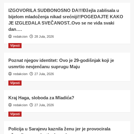
IZGOVORILA SUDBONOSNO DA!!!Đžejla zablisala u
bijelom mladoženja nikad srećniji!!POGEDAJTE KAKO
JE IZGLEDALA SVEČANOST..Ovo se ne viđa svaki
dan….
redakcion
28 Jula, 2026
Vijesti
Poznat njegov identitet: Ovo je 29-godišnjak koji je
usmrtio nevjenčanu suprugu Maju
redakcion
27 Jula, 2026
Vijesti
Kraj Haga, sloboda za Mladića?
redakcion
27 Jula, 2026
Vijesti
Policija u Sarajevu kaznila ženu jer je provocirala