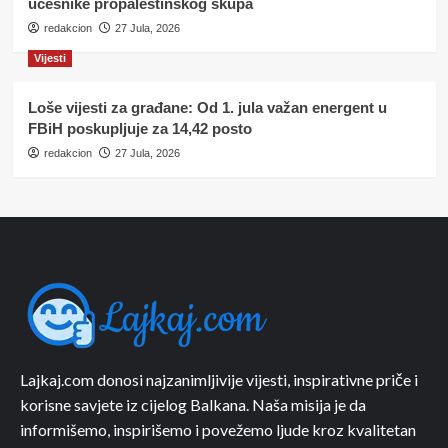
učesnike propalestinskog skupa
redakcion
27 Jula, 2026
Vijesti
Loše vijesti za građane: Od 1. jula važan energent u
FBiH poskupljuje za 14,42 posto
redakcion
27 Jula, 2026
Lajkaj.com donosi najzanimljivije vijesti, inspirativne priče i
korisne savjete iz cijelog Balkana. Naša misija je da
informišemo, inspirišemo i povežemo ljude kroz kvalitetan