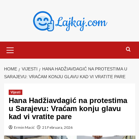
Skip
to
content
Primary
Menu
HOME
VIJESTI
HANA HADŽIAVDAGIĆ NA PROTESTIMA U
SARAJEVU: VRAĆAM KONJU GLAVU KAD VI VRATITE PARE
Vijesti
Hana Hadžiavdagić na protestima
u Sarajevu: Vraćam konju glavu
kad vi vratite pare
Ermin Macić
21 Februara, 2026