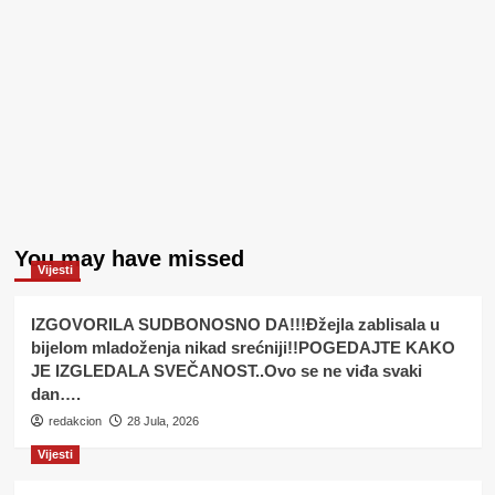
You may have missed
Vijesti
IZGOVORILA SUDBONOSNO DA!!!Đžejla zablisala u
bijelom mladoženja nikad srećniji!!POGEDAJTE KAKO
JE IZGLEDALA SVEČANOST..Ovo se ne viđa svaki
dan….
redakcion
28 Jula, 2026
Vijesti