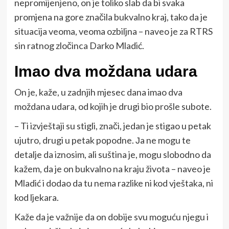
nepromijenjeno, on je toliko slab da bi svaka
promjena na gore značila bukvalno kraj, tako da je
situacija veoma, veoma ozbiljna – naveo je za RTRS
sin ratnog zločinca Darko Mladić.
Imao dva moždana udara
On je, kaže, u zadnjih mjesec dana imao dva
moždana udara, od kojih je drugi bio prošle subote.
– Ti izvještaji su stigli, znači, jedan je stigao u petak
ujutro, drugi u petak popodne. Јa ne mogu te
detalje da iznosim, ali suština je, mogu slobodno da
kažem, da je on bukvalno na kraju života – naveo je
Mladić i dodao da tu nema razlike ni kod vještaka, ni
kod ljekara.
Kaže da je važnije da on dobije svu moguću njegu i