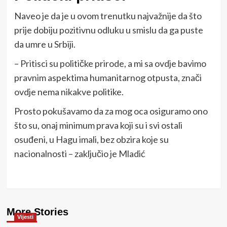
Naveo je da je u ovom trenutku najvažnije da što
prije dobiju pozitivnu odluku u smislu da ga puste
da umre u Srbiji.
– Pritisci su političke prirode, a mi sa ovdje bavimo
pravnim aspektima humanitarnog otpusta, znači
ovdje nema nikakve politike.
Prosto pokušavamo da za mog oca osiguramo ono
što su, onaj minimum prava koji su i svi ostali
osuđeni, u Hagu imali, bez obzira koje su
nacionalnosti – zaključio je Mladić
More Stories
Vijesti