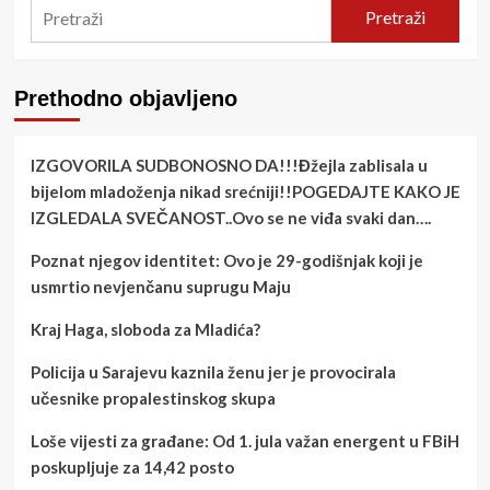
Pretraži
Prethodno objavljeno
IZGOVORILA SUDBONOSNO DA!!!Đžejla zablisala u
bijelom mladoženja nikad srećniji!!POGEDAJTE KAKO JE
IZGLEDALA SVEČANOST..Ovo se ne viđa svaki dan….
Poznat njegov identitet: Ovo je 29-godišnjak koji je
usmrtio nevjenčanu suprugu Maju
Kraj Haga, sloboda za Mladića?
Policija u Sarajevu kaznila ženu jer je provocirala
učesnike propalestinskog skupa
Loše vijesti za građane: Od 1. jula važan energent u FBiH
poskupljuje za 14,42 posto