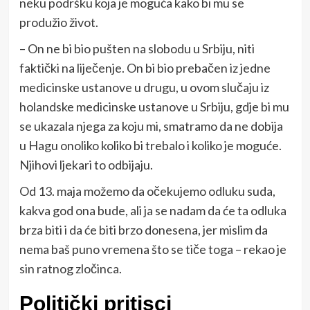
neku podršku koja je moguća kako bi mu se
produžio život.
– On ne bi bio pušten na slobodu u Srbiju, niti
faktički na liječenje. On bi bio prebačen iz jedne
medicinske ustanove u drugu, u ovom slučaju iz
holandske medicinske ustanove u Srbiju, gdje bi mu
se ukazala njega za koju mi, smatramo da ne dobija
u Hagu onoliko koliko bi trebalo i koliko je moguće.
Njihovi ljekari to odbijaju.
Od 13. maja možemo da očekujemo odluku suda,
kakva god ona bude, ali ja se nadam da će ta odluka
brza biti i da će biti brzo donesena, jer mislim da
nema baš puno vremena što se tiče toga – rekao je
sin ratnog zločinca.
Politički pritisci