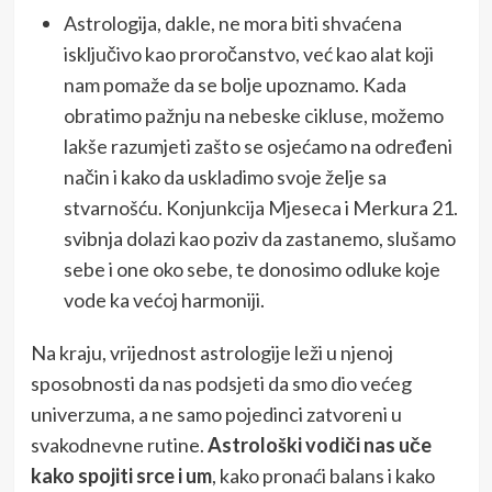
Astrologija, dakle, ne mora biti shvaćena
isključivo kao proročanstvo, već kao alat koji
nam pomaže da se bolje upoznamo. Kada
obratimo pažnju na nebeske cikluse, možemo
lakše razumjeti zašto se osjećamo na određeni
način i kako da uskladimo svoje želje sa
stvarnošću. Konjunkcija Mjeseca i Merkura 21.
svibnja dolazi kao poziv da zastanemo, slušamo
sebe i one oko sebe, te donosimo odluke koje
vode ka većoj harmoniji.
Na kraju, vrijednost astrologije leži u njenoj
sposobnosti da nas podsjeti da smo dio većeg
univerzuma, a ne samo pojedinci zatvoreni u
svakodnevne rutine.
Astrološki vodiči nas uče
kako spojiti srce i um
, kako pronaći balans i kako