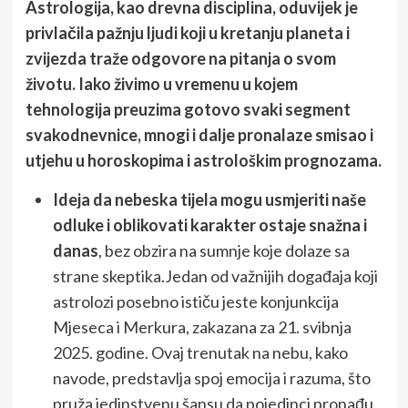
Astrologija, kao drevna disciplina, oduvijek je
privlačila pažnju ljudi koji u kretanju planeta i
zvijezda traže odgovore na pitanja o svom
životu. Iako živimo u vremenu u kojem
tehnologija preuzima gotovo svaki segment
svakodnevnice, mnogi i dalje pronalaze smisao i
utjehu u horoskopima i astrološkim prognozama.
Ideja da nebeska tijela mogu usmjeriti naše
odluke i oblikovati karakter ostaje snažna i
danas
, bez obzira na sumnje koje dolaze sa
strane skeptika.Jedan od važnijih događaja koji
astrolozi posebno ističu jeste konjunkcija
Mjeseca i Merkura, zakazana za 21. svibnja
2025. godine. Ovaj trenutak na nebu, kako
navode, predstavlja spoj emocija i razuma, što
pruža jedinstvenu šansu da pojedinci pronađu