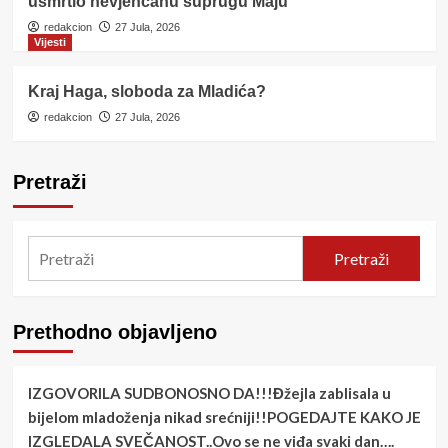
usmrtio nevjenčanu suprugu Maju
redakcion
27 Jula, 2026
Vijesti
Kraj Haga, sloboda za Mladića?
redakcion
27 Jula, 2026
Pretraži
Pretraži
Prethodno objavljeno
IZGOVORILA SUDBONOSNO DA!!!Đžejla zablisala u
bijelom mladoženja nikad srećniji!!POGEDAJTE KAKO JE
IZGLEDALA SVEČANOST..Ovo se ne viđa svaki dan….