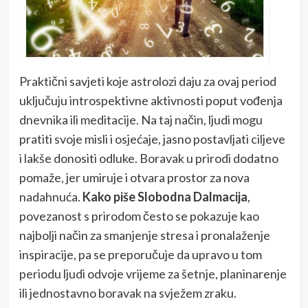
Praktični savjeti koje astrolozi daju za ovaj period
uključuju introspektivne aktivnosti poput vođenja
dnevnika ili meditacije. Na taj način, ljudi mogu
pratiti svoje misli i osjećaje, jasno postavljati ciljeve
i lakše donositi odluke. Boravak u prirodi dodatno
pomaže, jer umiruje i otvara prostor za nova
nadahnuća.
Kako piše Slobodna Dalmacija
,
povezanost s prirodom često se pokazuje kao
najbolji način za smanjenje stresa i pronalaženje
inspiracije, pa se preporučuje da upravo u tom
periodu ljudi odvoje vrijeme za šetnje, planinarenje
ili jednostavno boravak na svježem zraku.