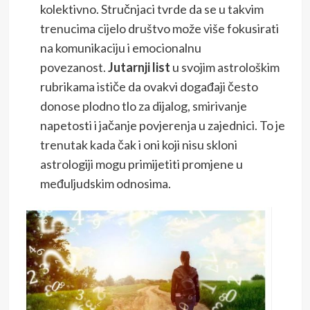
kolektivno. Stručnjaci tvrde da se u takvim
trenucima cijelo društvo može više fokusirati
na komunikaciju i emocionalnu
povezanost.
Jutarnji list
u svojim astrološkim
rubrikama ističe da ovakvi događaji često
donose plodno tlo za dijalog, smirivanje
napetosti i jačanje povjerenja u zajednici. To je
trenutak kada čak i oni koji nisu skloni
astrologiji mogu primijetiti promjene u
međuljudskim odnosima.