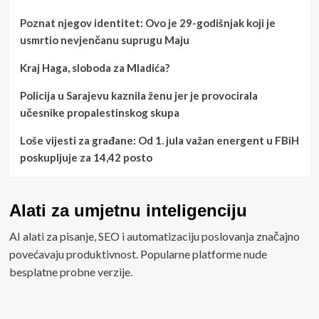
Poznat njegov identitet: Ovo je 29-godišnjak koji je
usmrtio nevjenčanu suprugu Maju
Kraj Haga, sloboda za Mladića?
Policija u Sarajevu kaznila ženu jer je provocirala
učesnike propalestinskog skupa
Loše vijesti za građane: Od 1. jula važan energent u FBiH
poskupljuje za 14,42 posto
Alati za umjetnu inteligenciju
AI alati za pisanje, SEO i automatizaciju poslovanja značajno
povećavaju produktivnost. Popularne platforme nude
besplatne probne verzije.