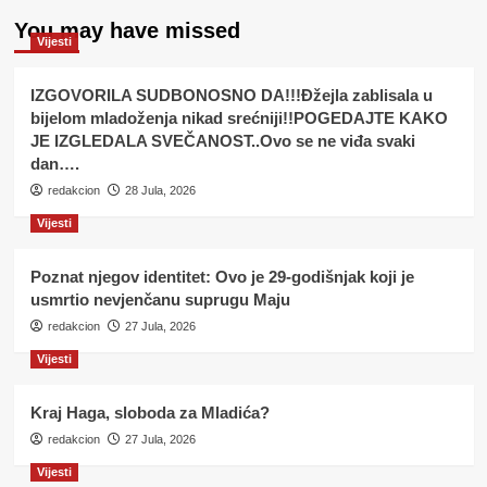
You may have missed
Vijesti
IZGOVORILA SUDBONOSNO DA!!!Đžejla zablisala u
bijelom mladoženja nikad srećniji!!POGEDAJTE KAKO
JE IZGLEDALA SVEČANOST..Ovo se ne viđa svaki
dan….
redakcion
28 Jula, 2026
Vijesti
Poznat njegov identitet: Ovo je 29-godišnjak koji je
usmrtio nevjenčanu suprugu Maju
redakcion
27 Jula, 2026
Vijesti
Kraj Haga, sloboda za Mladića?
redakcion
27 Jula, 2026
Vijesti