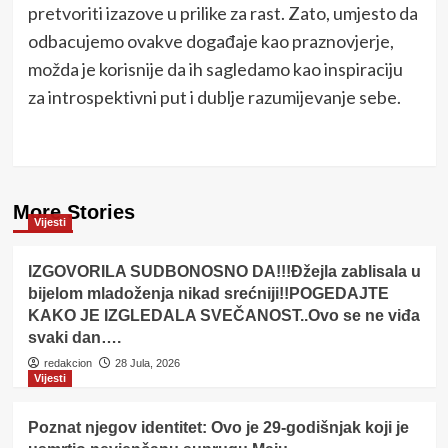
pretvoriti izazove u prilike za rast. Zato, umjesto da
odbacujemo ovakve događaje kao praznovjerje,
možda je korisnije da ih sagledamo kao inspiraciju
za introspektivni put i dublje razumijevanje sebe.
More Stories
Vijesti
IZGOVORILA SUDBONOSNO DA!!!Đžejla zablisala u
bijelom mladoženja nikad srećniji!!POGEDAJTE
KAKO JE IZGLEDALA SVEČANOST..Ovo se ne viđa
svaki dan….
redakcion
28 Jula, 2026
Vijesti
Poznat njegov identitet: Ovo je 29-godišnjak koji je