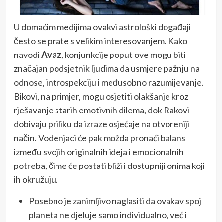
U domaćim medijima ovakvi astrološki događaji
često se prate s velikim interesovanjem. Kako
navodi
Avaz
, konjunkcije poput ove mogu biti
značajan podsjetnik ljudima da usmjere pažnju na
odnose, introspekciju i međusobno razumijevanje.
Bikovi, na primjer, mogu osjetiti olakšanje kroz
rješavanje starih emotivnih dilema, dok Rakovi
dobivaju priliku da izraze osjećaje na otvoreniji
način. Vodenjaci će pak možda pronaći balans
između svojih originalnih ideja i emocionalnih
potreba, čime će postati bliži i dostupniji onima koji
ih okružuju.
Posebno je zanimljivo naglasiti da ovakav spoj
planeta ne djeluje samo individualno, već i