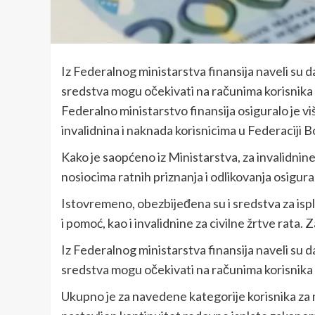
Iz Federalnog ministarstva finansija naveli su d
sredstva mogu očekivati na računima korisnik
Federalno ministarstvo finansija osiguralo je vi
invalidnina i naknada korisnicima u Federaciji 
Kako je saopćeno iz Ministarstva, za invalidnin
nosiocima ratnih priznanja i odlikovanja osig
Istovremeno, obezbijeđena su i sredstva za ispla
i pomoć, kao i invalidnine za civilne žrtve rat
Iz Federalnog ministarstva finansija naveli su d
sredstva mogu očekivati na računima korisnika
Ukupno je za navedene kategorije korisnika za