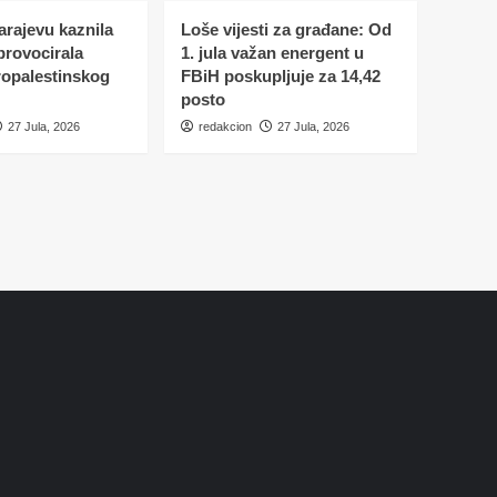
Sarajevu kaznila
Loše vijesti za građane: Od
 provocirala
1. jula važan energent u
ropalestinskog
FBiH poskupljuje za 14,42
posto
27 Jula, 2026
redakcion
27 Jula, 2026