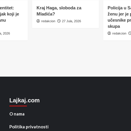
ntitet:
Kraj Haga, sloboda za
Policija u 
ak koji je
Mladića?
ženu jer je
anu
učesnike p
redakcion
27 Jula, 2026
skupa
a, 2026
redakcion
Lajkaj.com
O nama
Politika privatnosti