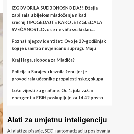
IZGOVORILA SUDBONOSNO DA!!!Đžejla
zablisala u bijelom mladoženja nikad
srećniji!!POGEDAJTE KAKO JE IZGLEDALA
SVEČANOST..Ovo se ne viđa svaki dan….
Poznat njegov identitet: Ovo je 29-godišnjak
koji je usmrtio nevjenčanu suprugu Maju
Kraj Haga, sloboda za Mladića?
Policija u Sarajevu kaznila ženu jer je
provocirala učesnike propalestinskog skupa
Loše vijesti za građane: Od 1. jula važan
energent u FBiH poskupljuje za 14,42 posto
Alati za umjetnu inteligenciju
AI alati za pisanje, SEO i automatizaciju poslovanja