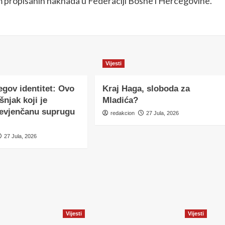
m propisanih naknada u Federaciji Bosne i Hercegovine.
Vijesti
egov identitet: Ovo
Kraj Haga, sloboda za
šnjak koji je
Mladića?
nevjenčanu suprugu
redakcion
27 Jula, 2026
27 Jula, 2026
Vijesti
Vijesti