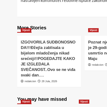
nastavljen kontinuitet redovne isplate zakono
More Stories
Vijesti
Vijesti
IZGOVORILA SUDBONOSNO
Poznat nj
DA!!!Đžejla zablisala u
je 29-godi
bijelom mladoženja nikad
usmrtio 
srećniji!!POGEDAJTE KAKO
Maju
JE IZGLEDALA
redakcion
SVEČANOST..Ovo se ne viđa
svaki dan….
redakcion
28 Jula, 2026
You may have missed
Vijesti
Vijesti