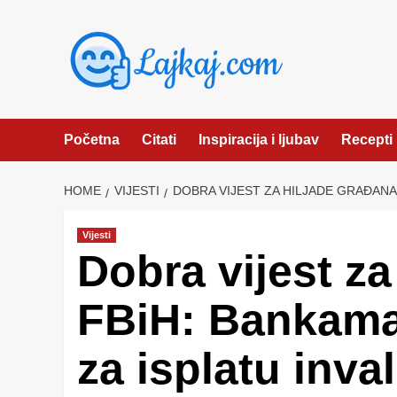
Skip
to
content
Početna
Citati
Inspiracija i ljubav
Recepti
HOME
VIJESTI
DOBRA VIJEST ZA HILJADE GRAĐANA 
Vijesti
Dobra vijest za
FBiH: Bankama
za isplatu inva