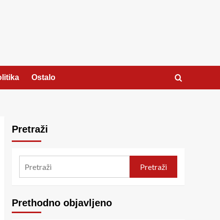
litika
Ostalo
Pretraži
Pretraži
Prethodno objavljeno