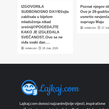
IZGOVORILA
Poznat njegov ide
SUDBONOSNO DA!!!Đžejla
Ovo je 29-godišnj
zablisala u bijelom
usmrtio nevjenč
mladoženja nikad
suprugu Maju
srećniji!!POGEDAJTE
redakcion
27 Jul
KAKO JE IZGLEDALA
SVEČANOST..Ovo se ne
viđa svaki dan….
redakcion
28 Jula, 2026
Lajkaj.com donosi najzanimljivije vijesti, inspirativne