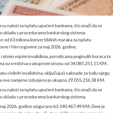
a su nalozi za isplatu upućeni bankama, što znači da se
a u skladu s procedurama bankarskog sistema
še od 63 miliona konvertibilnih maraka za isplatu
Bosne i Hercegovine za maj 2026. godine.
e ratnim vojnim invalidima, porodicama poginulih boraca te
urana su sredstva u ukupnom iznosu od 34.085.251,11 KM.
tu civilnih invalidnina, uključujući naknade za tuđu njegu
a. Za ove namjene izdvojeno je ukupno 29.055.216,38 KM.
a su nalozi za isplatu upućeni bankama, što znači da se
 u skladu s procedurama bankarskog sistema.
 maj 2026. godine osigurano 63.140.467,49 KM, čime je