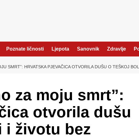
Poznate ličnosti
Ljepota
Sanovnik
Zdravlje
Po
JU SMRT”: HRVATSKA PJEVAČICA OTVORILA DUŠU O TEŠKOJ BOLE
o za moju smrt”:
čica otvorila dušu
 i životu bez