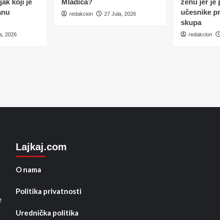
ak koji je
Mladića?
ženu jer je
anu
učesnike p
redakcion
27 Jula, 2026
skupa
a, 2026
redakcion
Lajkaj.com
O nama
Politika privatnosti
e
Urednička politika