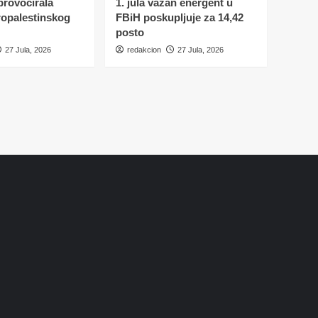
 provocirala
1. jula važan energent u
ropalestinskog
FBiH poskupljuje za 14,42
posto
27 Jula, 2026
redakcion
27 Jula, 2026