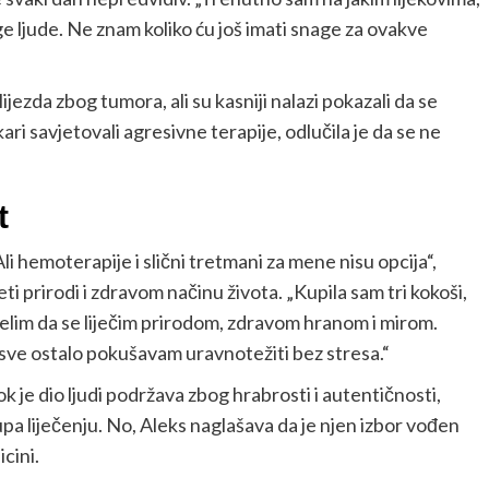
age ljude. Ne znam koliko ću još imati snage za ovakve
lijezda zbog tumora, ali su kasniji nalazi pokazali da se
ekari savjetovali agresivne terapije, odlučila je da se ne
t
li hemoterapije i slični tretmani za mene nisu opcija“,
eti prirodi i zdravom načinu života. „Kupila sam tri kokoši,
 Želim da se liječim prirodom, zdravom hranom i mirom.
i sve ostalo pokušavam uravnotežiti bez stresa.“
ok je dio ljudi podržava zbog hrabrosti i autentičnosti,
pa liječenju. No, Aleks naglašava da je njen izbor vođen
cini.