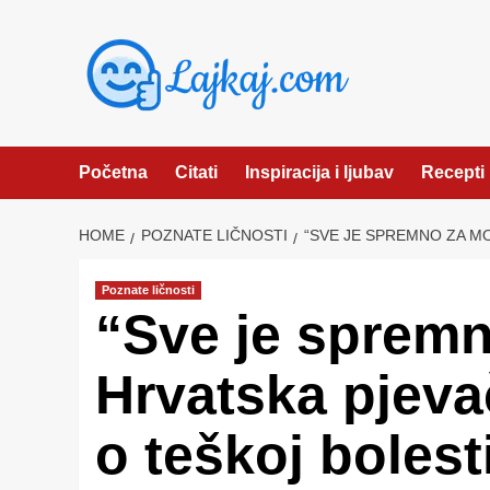
Skip
to
content
Početna
Citati
Inspiracija i ljubav
Recepti
HOME
POZNATE LIČNOSTI
“SVE JE SPREMNO ZA MO
Poznate ličnosti
“Sve je spremn
Hrvatska pjeva
o teškoj bolesti