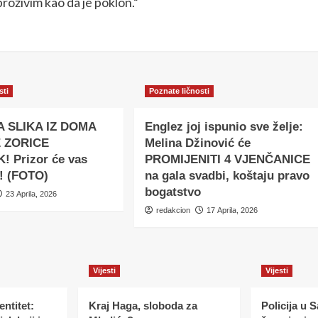
proživim kao da je poklon.“
sti
Poznate ličnosti
A SLIKA IZ DOMA
Englez joj ispunio sve želje:
 ZORICE
Melina Džinović će
! Prizor će vas
PROMIJENITI 4 VJENČANICE
i! (FOTO)
na gala svadbi, koštaju pravo
bogatstvo
23 Aprila, 2026
redakcion
17 Aprila, 2026
Vijesti
Vijesti
ntitet:
Kraj Haga, sloboda za
Policija u 