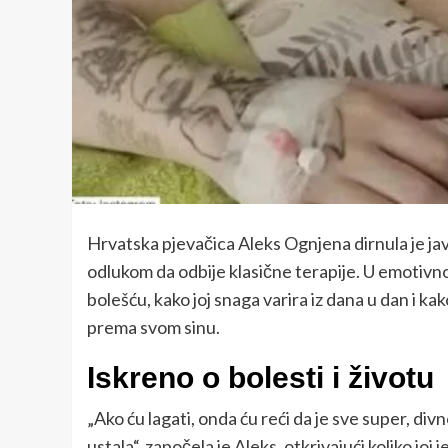
Hrvatska pjevačica Aleks Ognjena dirnula je jav
odlukom da odbije klasične terapije. U emotivn
bolešću, kako joj snaga varira iz dana u dan i kak
prema svom sinu.
Iskreno o bolesti i životu
„Ako ću lagati, onda ću reći da je sve super, div
ustala“, započela je Aleks, otkrivajući koliko joj