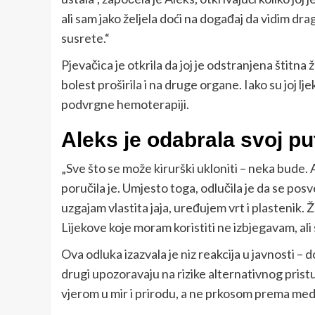
ali sam jako željela doći na događaj da vidim dr
susrete.“
Pjevačica je otkrila da joj je odstranjena štitna ž
bolest proširila i na druge organe. Iako su joj lj
podvrgne hemoterapiji.
Aleks je odabrala svoj pu
„Sve što se može kirurški ukloniti – neka bude. A
poručila je. Umjesto toga, odlučila je da se posv
uzgajam vlastita jaja, uređujem vrt i plastenik.
Lijekove koje moram koristiti ne izbjegavam, al
Ova odluka izazvala je niz reakcija u javnosti – d
drugi upozoravaju na rizike alternativnog pristu
vjerom u mir i prirodu, a ne prkosom prema medi