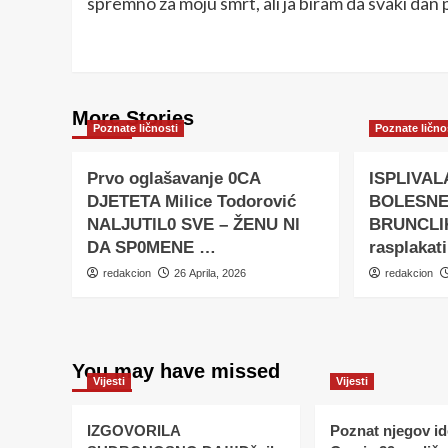
spremno za moju smrt, ali ja biram da svaki dan 
More Stories
Poznate ličnosti
Poznate lično
Prvo oglašavanje 0CA
ISPLIVAL
DJETETA Milice Todorović
BOLESNE
NALJUTlL0 SVE – ŽENU Nl
BRUNCLIK
DA SP0MENE …
rasplakat
redakcion
26 Aprila, 2026
redakcion
You may have missed
Vijesti
Vijesti
IZGOVORILA
Poznat njegov ide