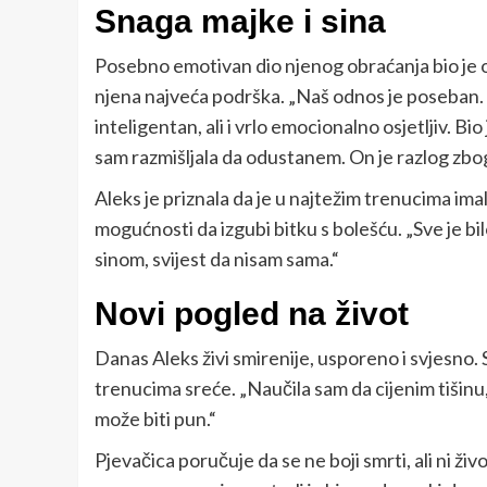
Snaga majke i sina
Posebno emotivan dio njenog obraćanja bio je on
njena najveća podrška. „Naš odnos je poseban. L
inteligentan, ali i vrlo emocionalno osjetljiv. Bi
sam razmišljala da odustanem. On je razlog zbog
Aleks je priznala da je u najtežim trenucima i
mogućnosti da izgubi bitku s bolešću. „Sve je b
sinom, svijest da nisam sama.“
Novi pogled na život
Danas Aleks živi smirenije, usporeno i svjesno. 
trenucima sreće. „Naučila sam da cijenim tišinu, mi
može biti pun.“
Pjevačica poručuje da se ne boji smrti, ali ni živo