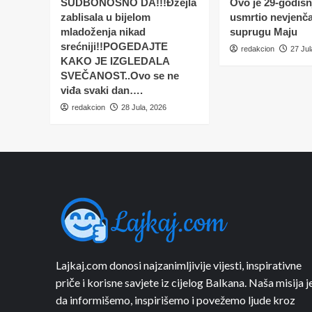
SUDBONOSNO DA!!!Đžejla
Ovo je 29-godišnj
zablisala u bijelom
usmrtio nevjenč
mladoženja nikad
suprugu Maju
srećniji!!POGEDAJTE
redakcion
27 Jul
KAKO JE IZGLEDALA
SVEČANOST..Ovo se ne
viđa svaki dan….
redakcion
28 Jula, 2026
Lajkaj.com donosi najzanimljivije vijesti, inspirativne
priče i korisne savjete iz cijelog Balkana. Naša misija j
da informišemo, inspirišemo i povežemo ljude kroz