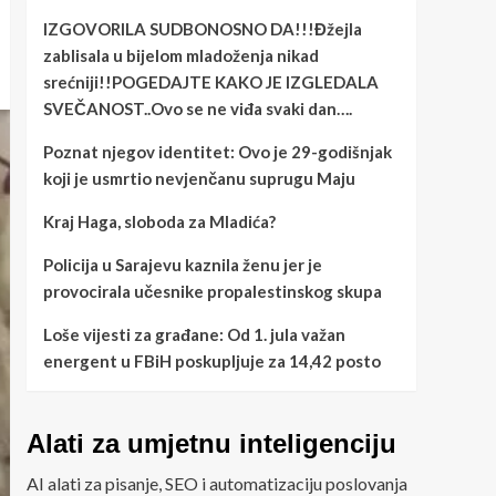
IZGOVORILA SUDBONOSNO DA!!!Đžejla
zablisala u bijelom mladoženja nikad
srećniji!!POGEDAJTE KAKO JE IZGLEDALA
SVEČANOST..Ovo se ne viđa svaki dan….
Poznat njegov identitet: Ovo je 29-godišnjak
koji je usmrtio nevjenčanu suprugu Maju
Kraj Haga, sloboda za Mladića?
Policija u Sarajevu kaznila ženu jer je
provocirala učesnike propalestinskog skupa
Loše vijesti za građane: Od 1. jula važan
energent u FBiH poskupljuje za 14,42 posto
Alati za umjetnu inteligenciju
AI alati za pisanje, SEO i automatizaciju poslovanja