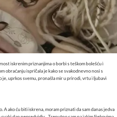
nost iskrenim priznanjima o borbi s teškom bolešću i
om obraćanju ispričala je kako se svakodnevno nosi s
o je, uprkos svemu, pronašla mir u prirodi, vrtu i ljubavi
no. A ako ću biti iskrena, moram priznati da sam danas jedva
 je svaki dan nepredvidiv. „Trenutno sam na jakim lijekovima,