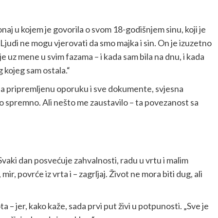
aj u kojem je govorila o svom 18-godišnjem sinu, koji je
judi ne mogu vjerovati da smo majka i sin. On je izuzetno
o je uz mene u svim fazama – i kada sam bila na dnu, i kada
 kojeg sam ostala.“
mala pripremljenu oporuku i sve dokumente, svjesna
ilo spremno. Ali nešto me zaustavilo – ta povezanost sa
Svaki dan posvećuje zahvalnosti, radu u vrtu i malim
r, povrće iz vrta i – zagrljaj. Život ne mora biti dug, ali
ta – jer, kako kaže, sada prvi put živi u potpunosti. „Sve je