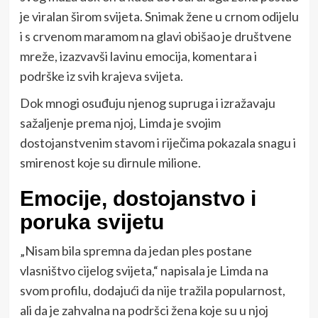
je viralan širom svijeta. Snimak žene u crnom odijelu
i s crvenom maramom na glavi obišao je društvene
mreže, izazvavši lavinu emocija, komentara i
podrške iz svih krajeva svijeta.
Dok mnogi osuđuju njenog supruga i izražavaju
sažaljenje prema njoj, Limda je svojim
dostojanstvenim stavom i riječima pokazala snagu i
smirenost koje su dirnule milione.
Emocije, dostojanstvo i
poruka svijetu
„Nisam bila spremna da jedan ples postane
vlasništvo cijelog svijeta,“ napisala je Limda na
svom profilu, dodajući da nije tražila popularnost,
ali da je zahvalna na podršci žena koje su u njoj