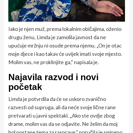
Iako je njen muž, prema lokalnim običajima, oženio
drugu ženu, Limda je zamolila javnost da ne
upućuje mržnju ni osude prema njemu. „On je otac
moje djece i kao takav će uvijek imati svoje mjesto.
Molim vas, ne proklinjite ga,“ napisala je.
Najavila razvod i novi
početak
Limda je potvrdila da će se uskoro zvanično
razvesti od supruga, ali da neće svoje lične rane
pretvarati u javni spektakl. „Ako ste ovdje zbog
drame, molim vas da se odjavite. Ne želim da moj
bol postane tema za rasprave,“ poručila je smireno.