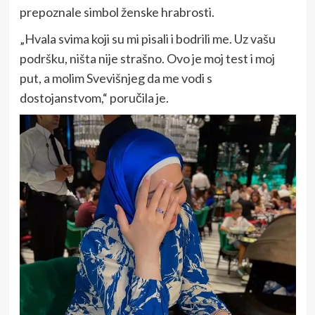
prepoznale simbol ženske hrabrosti.
„Hvala svima koji su mi pisali i bodrili me. Uz vašu
podršku, ništa nije strašno. Ovo je moj test i moj
put, a molim Svevišnjeg da me vodi s
dostojanstvom,“ poručila je.