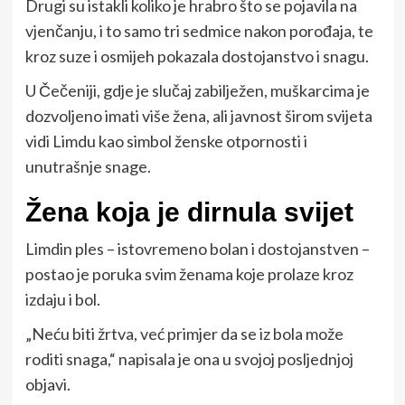
Drugi su istakli koliko je hrabro što se pojavila na
vjenčanju, i to samo tri sedmice nakon porođaja, te
kroz suze i osmijeh pokazala dostojanstvo i snagu.
U Čečeniji, gdje je slučaj zabilježen, muškarcima je
dozvoljeno imati više žena, ali javnost širom svijeta
vidi Limdu kao simbol ženske otpornosti i
unutrašnje snage.
Žena koja je dirnula svijet
Limdin ples – istovremeno bolan i dostojanstven –
postao je poruka svim ženama koje prolaze kroz
izdaju i bol.
„Neću biti žrtva, već primjer da se iz bola može
roditi snaga,“ napisala je ona u svojoj posljednjoj
objavi.