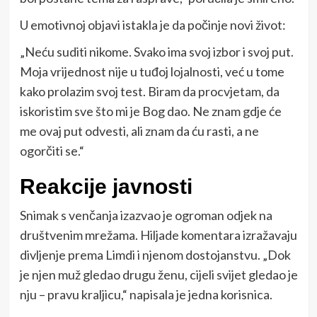
U emotivnoj objavi istakla je da počinje novi život:
„Neću suditi nikome. Svako ima svoj izbor i svoj put.
Moja vrijednost nije u tuđoj lojalnosti, već u tome
kako prolazim svoj test. Biram da procvjetam, da
iskoristim sve što mi je Bog dao. Ne znam gdje će
me ovaj put odvesti, ali znam da ću rasti, a ne
ogorčiti se.“
Reakcije javnosti
Snimak s venčanja izazvao je ogroman odjek na
društvenim mrežama. Hiljade komentara izražavaju
divljenje prema Limdi i njenom dostojanstvu. „Dok
je njen muž gledao drugu ženu, cijeli svijet gledao je
nju – pravu kraljicu,“ napisala je jedna korisnica.