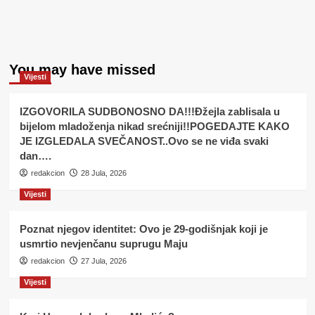
You may have missed
Vijesti
IZGOVORILA SUDBONOSNO DA!!!Đžejla zablisala u
bijelom mladoženja nikad srećniji!!POGEDAJTE KAKO
JE IZGLEDALA SVEČANOST..Ovo se ne viđa svaki
dan….
redakcion
28 Jula, 2026
Vijesti
Poznat njegov identitet: Ovo je 29-godišnjak koji je
usmrtio nevjenčanu suprugu Maju
redakcion
27 Jula, 2026
Vijesti