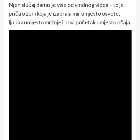
Njen slučaj danas je više od viralnog videa – to je
priča o ženi koja je izabrala mir umjesto osvete,
ljubav umjesto mržnje i novi početak umjesto očaja.