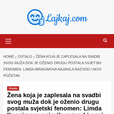
Skip
to
content
Primary
Menu
HOME
OSTALO
ŽENA KOJA JE ZAPLESALA NA SVADBI
SVOG MUŽA DOK JE OŽENIO DRUGU POSTALA SVJETSKI
FENOMEN: LIMDA IBRAGIMOVA NAJAVILA RAZVOD I NOVI
POČETAK
Ostalo
Žena koja je zaplesala na svadbi
svog muža dok je oženio drugu
postala svjetski fenomen: Limda