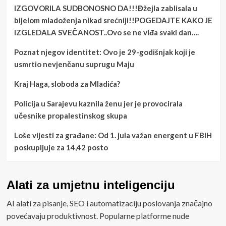
IZGOVORILA SUDBONOSNO DA!!!Đžejla zablisala u
bijelom mladoženja nikad srećniji!!POGEDAJTE KAKO JE
IZGLEDALA SVEČANOST..Ovo se ne viđa svaki dan….
Poznat njegov identitet: Ovo je 29-godišnjak koji je
usmrtio nevjenčanu suprugu Maju
Kraj Haga, sloboda za Mladića?
Policija u Sarajevu kaznila ženu jer je provocirala
učesnike propalestinskog skupa
Loše vijesti za građane: Od 1. jula važan energent u FBiH
poskupljuje za 14,42 posto
Alati za umjetnu inteligenciju
AI alati za pisanje, SEO i automatizaciju poslovanja značajno
povećavaju produktivnost. Popularne platforme nude