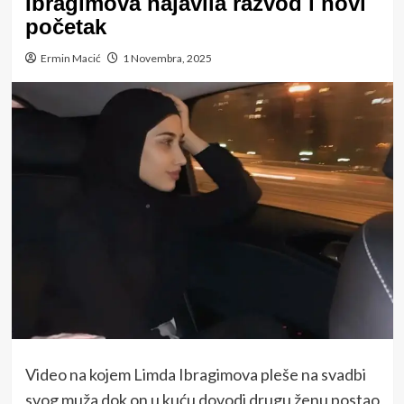
Ibragimova najavila razvod i novi
početak
Ermin Macić
1 Novembra, 2025
Video na kojem Limda Ibragimova pleše na svadbi
svog muža dok on u kuću dovodi drugu ženu postao