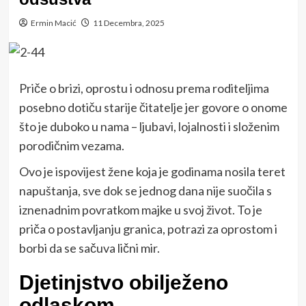
Ermin Macić
11 Decembra, 2025
Priče o brizi, oprostu i odnosu prema roditeljima
posebno dotiču starije čitatelje jer govore o onome
što je duboko u nama – ljubavi, lojalnosti i složenim
porodičnim vezama.
Ovo je ispovijest žene koja je godinama nosila teret
napuštanja, sve dok se jednog dana nije suočila s
iznenadnim povratkom majke u svoj život. To je
priča o postavljanju granica, potrazi za oprostom i
borbi da se sačuva lični mir.
Djetinjstvo obilježeno
odlaskom