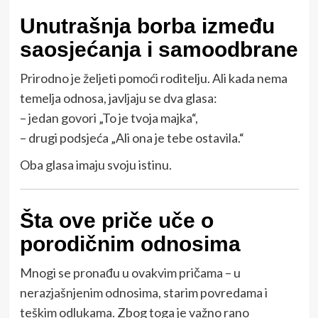
Unutrašnja borba između
saosjećanja i samoodbrane
Prirodno je željeti pomoći roditelju. Ali kada nema
temelja odnosa, javljaju se dva glasa:
– jedan govori „To je tvoja majka“,
– drugi podsjeća „Ali ona je tebe ostavila.“
Oba glasa imaju svoju istinu.
Šta ove priče uče o
porodičnim odnosima
Mnogi se pronađu u ovakvim pričama – u
nerazjašnjenim odnosima, starim povredama i
teškim odlukama. Zbog toga je važno rano