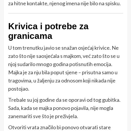
za hitne kontakte, njenog imena nije bilo na spisku.
Krivica i potrebe za
granicama
U tom trenutku javio se snažan osjećaj krivice. Ne
zato što nije saosjećala s majkom, već zato što se u
njoj sudarilo mnogo godina potisnutih emocija.
Majka je za nju bila poput sjene – prisutna samo u
tragovima, u žaljenju za odnosom koji nikada nije
postojao.
Trebale su joj godine da se oporavi od tog gubitka.
Sada, kada se majka ponovo pojavila, nije mogla
zanemariti sve što je preživjela.
Otvoriti vrata značilo bi ponovo otvarati stare