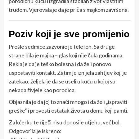
porodičnu kuću i izgradila stabilan život vlastitim
trudom. Vjerovala je da je priča s majkom završena.
Poziv koji je sve promijenio
Prošle sedmice zazvonio je telefon. Sa druge
strane bila je majka – glas koji nije čula godinama.
Rekla je da je teško bolesna i da želi ponovo
uspostaviti kontakt. Zatim je iznijela zahtjev koji je
zatekao: željela je da se useli u kuću u kojoj su
nekada živjele kao porodica.
Objasnila je da joj to znači mnogo i da želi „ispraviti
greške“ i provesti ostatak života u domu koji pamti.
Za kćerku te riječi nisu donosile utjehu, već bol.
Odgovorila je iskreno: