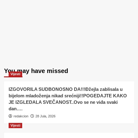
You may have missed
Vijesti
IZGOVORILA SUDBONOSNO DA!!!Đžejla zablisala u
bijelom mladoženja nikad srećniji!!POGEDAJTE KAKO
JE IZGLEDALA SVEČANOST..Ovo se ne viđa svaki
dan….
redakcion
28 Jula, 2026
Vijesti