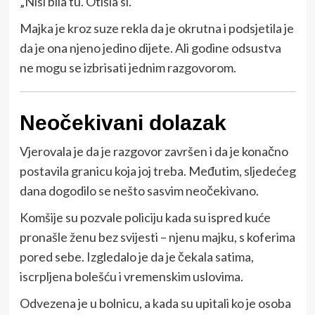
„Nisi bila tu. Otišla si.“
Majka je kroz suze rekla da je okrutna i podsjetila je
da je ona njeno jedino dijete. Ali godine odsustva
ne mogu se izbrisati jednim razgovorom.
Neočekivani dolazak
Vjerovala je da je razgovor završen i da je konačno
postavila granicu koja joj treba. Međutim, sljedećeg
dana dogodilo se nešto sasvim neočekivano.
Komšije su pozvale policiju kada su ispred kuće
pronašle ženu bez svijesti – njenu majku, s koferima
pored sebe. Izgledalo je da je čekala satima,
iscrpljena bolešću i vremenskim uslovima.
Odvezena je u bolnicu, a kada su upitali ko je osoba