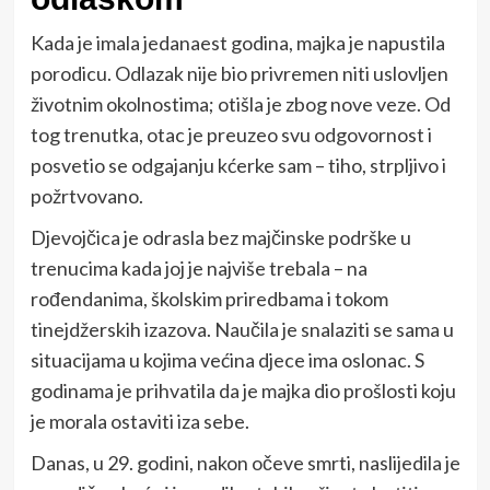
Kada je imala jedanaest godina, majka je napustila
porodicu. Odlazak nije bio privremen niti uslovljen
životnim okolnostima; otišla je zbog nove veze. Od
tog trenutka, otac je preuzeo svu odgovornost i
posvetio se odgajanju kćerke sam – tiho, strpljivo i
požrtvovano.
Djevojčica je odrasla bez majčinske podrške u
trenucima kada joj je najviše trebala – na
rođendanima, školskim priredbama i tokom
tinejdžerskih izazova. Naučila je snalaziti se sama u
situacijama u kojima većina djece ima oslonac. S
godinama je prihvatila da je majka dio prošlosti koju
je morala ostaviti iza sebe.
Danas, u 29. godini, nakon očeve smrti, naslijedila je