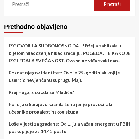
Pretraži
Prethodno objavljeno
IZGOVORILA SUDBONOSNO DA!!!Đžejla zablisala u
bijelom mladoženja nikad srećniji!!POGEDAJTE KAKO JE
IZGLEDALA SVEČANOST..Ovo se ne viđa svaki dan….
Poznat njegov identitet: Ovo je 29-godišnjak koji je
usmrtio nevjenčanu suprugu Maju
Kraj Haga, sloboda za Mladića?
Policija u Sarajevu kaznila ženu jer je provocirala
učesnike propalestinskog skupa
Loše vijesti za građane: Od 1. jula važan energent u FBiH
poskupljuje za 14,42 posto