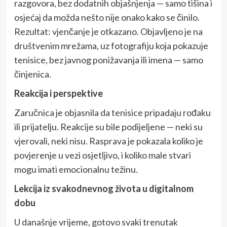
razgovora, bez dodatnih objašnjenja — samo tišina i
osjećaj da možda nešto nije onako kako se činilo.
Rezultat: vjenčanje je otkazano. Objavljeno je na
društvenim mrežama, uz fotografiju koja pokazuje
tenisice, bez javnog ponižavanja ili imena — samo
činjenica.
Reakcija i perspektive
Zaručnica je objasnila da tenisice pripadaju rođaku
ili prijatelju. Reakcije su bile podijeljene — neki su
vjerovali, neki nisu. Rasprava je pokazala koliko je
povjerenje u vezi osjetljivo, i koliko male stvari
mogu imati emocionalnu težinu.
Lekcija iz svakodnevnog života u digitalnom
dobu
U današnje vrijeme, gotovo svaki trenutak