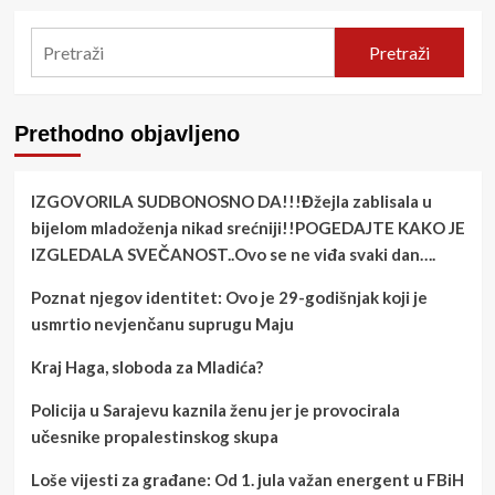
Pretraži
Prethodno objavljeno
IZGOVORILA SUDBONOSNO DA!!!Đžejla zablisala u
bijelom mladoženja nikad srećniji!!POGEDAJTE KAKO JE
IZGLEDALA SVEČANOST..Ovo se ne viđa svaki dan….
Poznat njegov identitet: Ovo je 29-godišnjak koji je
usmrtio nevjenčanu suprugu Maju
Kraj Haga, sloboda za Mladića?
Policija u Sarajevu kaznila ženu jer je provocirala
učesnike propalestinskog skupa
Loše vijesti za građane: Od 1. jula važan energent u FBiH