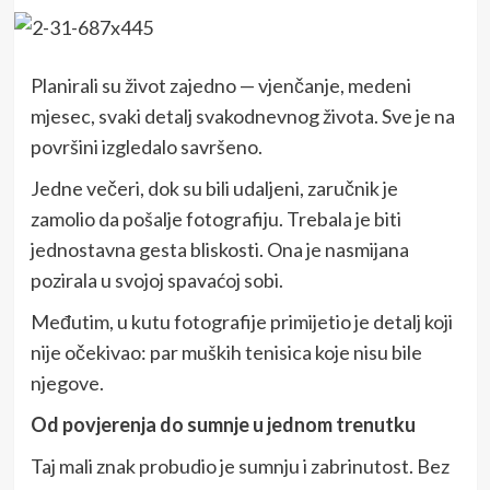
Planirali su život zajedno — vjenčanje, medeni
mjesec, svaki detalj svakodnevnog života. Sve je na
površini izgledalo savršeno.
Jedne večeri, dok su bili udaljeni, zaručnik je
zamolio da pošalje fotografiju. Trebala je biti
jednostavna gesta bliskosti. Ona je nasmijana
pozirala u svojoj spavaćoj sobi.
Međutim, u kutu fotografije primijetio je detalj koji
nije očekivao: par muških tenisica koje nisu bile
njegove.
Od povjerenja do sumnje u jednom trenutku
Taj mali znak probudio je sumnju i zabrinutost. Bez