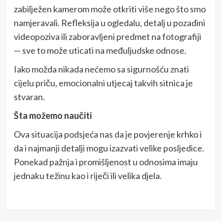
zabilježen kamerom može otkriti više nego što smo
namjeravali. Refleksija u ogledalu, detalj u pozadini
videopoziva ili zaboravljeni predmet na fotografiji
— sve to može uticati na međuljudske odnose.
Iako možda nikada nećemo sa sigurnošću znati
cijelu priču, emocionalni utjecaj takvih sitnica je
stvaran.
Šta možemo naučiti
Ova situacija podsjeća nas da je povjerenje krhko i
da i najmanji detalji mogu izazvati velike posljedice.
Ponekad pažnja i promišljenost u odnosima imaju
jednaku težinu kao i riječi ili velika djela.