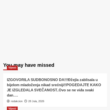
You may have missed
Vijesti
IZGOVORILA SUDBONOSNO DA!!!Đžejla zablisala u
bijelom mladoženja nikad srećniji!!POGEDAJTE KAKO
JE IZGLEDALA SVEČANOST..Ovo se ne viđa svaki
dan….
redakcion
28 Jula, 2026
Vijesti