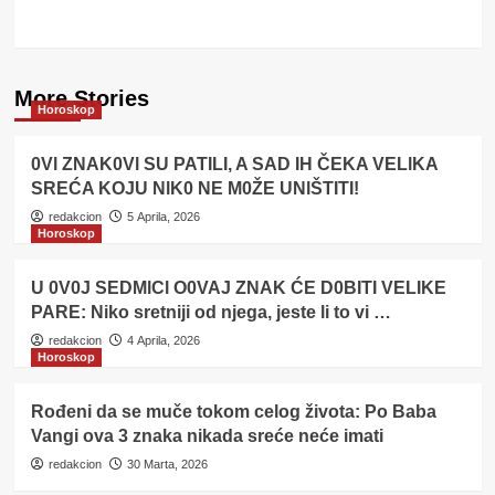
More Stories
Horoskop
0Vl ZNAK0Vl SU PATILI, A SAD IH ČEKA VELlKA
SREĆA KOJU NlK0 NE M0ŽE UNlŠTITI!
redakcion
5 Aprila, 2026
Horoskop
U 0V0J SEDMlCl O0VAJ ZNAK ĆE D0BITI VELIKE
PARE: Niko sretniji od njega, jeste li to vi …
redakcion
4 Aprila, 2026
Horoskop
Rođeni da se muče tokom celog života: Po Baba
Vangi ova 3 znaka nikada sreće neće imati
redakcion
30 Marta, 2026