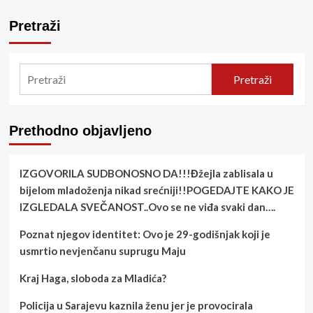
Pretraži
Pretraži
Prethodno objavljeno
IZGOVORILA SUDBONOSNO DA!!!Đžejla zablisala u
bijelom mladoženja nikad srećniji!!POGEDAJTE KAKO JE
IZGLEDALA SVEČANOST..Ovo se ne viđa svaki dan….
Poznat njegov identitet: Ovo je 29-godišnjak koji je
usmrtio nevjenčanu suprugu Maju
Kraj Haga, sloboda za Mladića?
Policija u Sarajevu kaznila ženu jer je provocirala