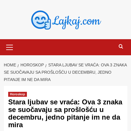
Skip
to
content
Primary
Menu
HOME
HOROSKOP
STARA LJUBAV SE VRAĆA: OVA 3 ZNAKA
SE SUOČAVAJU SA PROŠLOŠĆU U DECEMBRU, JEDNO
PITANJE IM NE DA MIRA
Horoskop
Stara ljubav se vraća: Ova 3 znaka
se suočavaju sa prošlošću u
decembru, jedno pitanje im ne da
mira