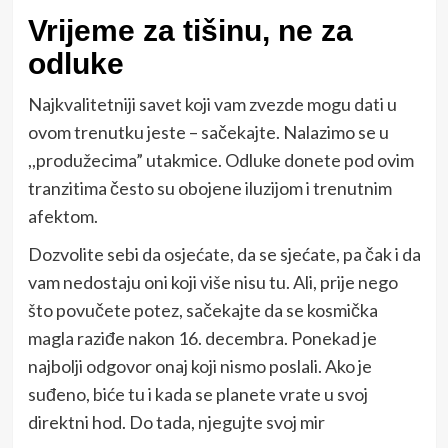
Vrijeme za tišinu, ne za
odluke
Najkvalitetniji savet koji vam zvezde mogu dati u
ovom trenutku jeste – sačekajte. Nalazimo se u
,,produžecima” utakmice. Odluke donete pod ovim
tranzitima često su obojene iluzijom i trenutnim
afektom.
Dozvolite sebi da osjećate, da se sjećate, pa čak i da
vam nedostaju oni koji više nisu tu. Ali, prije nego
što povučete potez, sačekajte da se kosmička
magla raziđe nakon 16. decembra. Ponekad je
najbolji odgovor onaj koji nismo poslali. Ako je
suđeno, biće tu i kada se planete vrate u svoj
direktni hod. Do tada, njegujte svoj mir