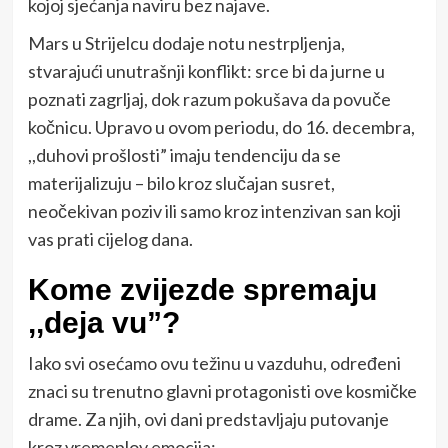
kojoj sjećanja naviru bez najave.
Mars u Strijelcu dodaje notu nestrpljenja,
stvarajući unutrašnji konflikt: srce bi da jurne u
poznati zagrljaj, dok razum pokušava da povuče
kočnicu. Upravo u ovom periodu, do 16. decembra,
,,duhovi prošlosti” imaju tendenciju da se
materijalizuju – bilo kroz slučajan susret,
neočekivan poziv ili samo kroz intenzivan san koji
vas prati cijelog dana.
Kome zvijezde spremaju
,,deja vu”?
Iako svi osećamo ovu težinu u vazduhu, određeni
znaci su trenutno glavni protagonisti ove kosmičke
drame. Za njih, ovi dani predstavljaju putovanje
kroz vremeplov emocija: