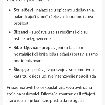
Strijelčevi
– nalaze se u epicentru dešavanja,
balansirajući između želje za slobodom i zova
prošlosti.
Blizanci
– suočavaju se sa riječima koje su
ostale neizgovorene.
Ribe i Djevice
– preplavljeni su talasom
nostalgije koji briše loša sjećanja i ostavlja samo
ona idealizovana.
Škorpije
– proživljavaju svojevrsnu emotivnu
katarzu, osjećajući sve intenzivnije nego ikada
Pripadnici ovih horoskopskih znakova ovih dana
stoje na raskrsnici. Dilema je stvarna: da li oživjeti
staru iskru ili je konačno pustiti da se ugasi?