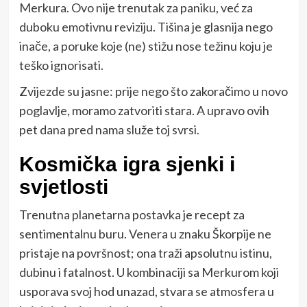
Merkura. Ovo nije trenutak za paniku, već za
duboku emotivnu reviziju. Tišina je glasnija nego
inače, a poruke koje (ne) stižu nose težinu koju je
teško ignorisati.
Zvijezde su jasne: prije nego što zakoračimo u novo
poglavlje, moramo zatvoriti stara. A upravo ovih
pet dana pred nama služe toj svrsi.
Kosmička igra sjenki i
svjetlosti
Trenutna planetarna postavka je recept za
sentimentalnu buru. Venera u znaku Škorpije ne
pristaje na površnost; ona traži apsolutnu istinu,
dubinu i fatalnost. U kombinaciji sa Merkurom koji
usporava svoj hod unazad, stvara se atmosfera u