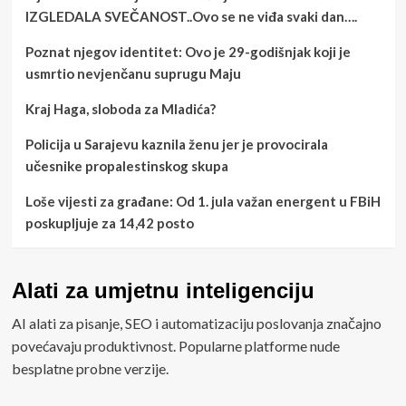
IZGLEDALA SVEČANOST..Ovo se ne viđa svaki dan….
Poznat njegov identitet: Ovo je 29-godišnjak koji je
usmrtio nevjenčanu suprugu Maju
Kraj Haga, sloboda za Mladića?
Policija u Sarajevu kaznila ženu jer je provocirala
učesnike propalestinskog skupa
Loše vijesti za građane: Od 1. jula važan energent u FBiH
poskupljuje za 14,42 posto
Alati za umjetnu inteligenciju
AI alati za pisanje, SEO i automatizaciju poslovanja značajno
povećavaju produktivnost. Popularne platforme nude
besplatne probne verzije.