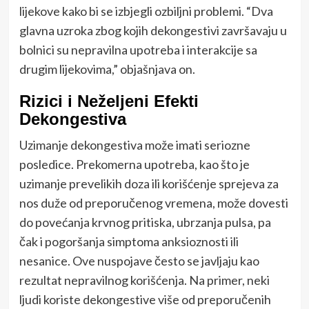
lijekove kako bi se izbjegli ozbiljni problemi. “Dva
glavna uzroka zbog kojih dekongestivi završavaju u
bolnici su nepravilna upotreba i interakcije sa
drugim lijekovima,” objašnjava on.
Rizici i Neželjeni Efekti
Dekongestiva
Uzimanje dekongestiva može imati seriozne
posledice. Prekomerna upotreba, kao što je
uzimanje prevelikih doza ili korišćenje sprejeva za
nos duže od preporučenog vremena, može dovesti
do povećanja krvnog pritiska, ubrzanja pulsa, pa
čak i pogoršanja simptoma anksioznosti ili
nesanice. Ove nuspojave često se javljaju kao
rezultat nepravilnog korišćenja. Na primer, neki
ljudi koriste dekongestive više od preporučenih