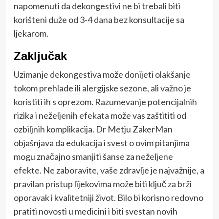
napomenuti da dekongestivi ne bi trebali biti
korišteni duže od 3-4 dana bez konsultacije sa
ljekarom.
Zaključak
Uzimanje dekongestiva može donijeti olakšanje
tokom prehlade ili alergijske sezone, ali važno je
koristiti ih s oprezom. Razumevanje potencijalnih
rizika i neželjenih efekata može vas zaštititi od
ozbiljnih komplikacija. Dr Metju ZakerMan
objašnjava da edukacija i svest o ovim pitanjima
mogu značajno smanjiti šanse za neželjene
efekte. Ne zaboravite, vaše zdravlje je najvažnije, a
pravilan pristup lijekovima može biti ključ za brži
oporavak i kvalitetniji život. Bilo bi korisno redovno
pratiti novosti u medicini i biti svestan novih