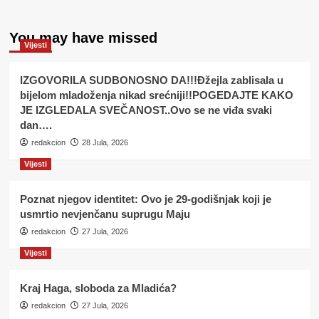
You may have missed
Vijesti
IZGOVORILA SUDBONOSNO DA!!!Đžejla zablisala u
bijelom mladoženja nikad srećniji!!POGEDAJTE KAKO
JE IZGLEDALA SVEČANOST..Ovo se ne viđa svaki
dan….
redakcion
28 Jula, 2026
Vijesti
Poznat njegov identitet: Ovo je 29-godišnjak koji je
usmrtio nevjenčanu suprugu Maju
redakcion
27 Jula, 2026
Vijesti
Kraj Haga, sloboda za Mladića?
redakcion
27 Jula, 2026