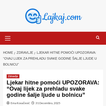
Skip
to
content
Primary
Menu
HOME
ZDRAVLJE
LJEKAR HITNE POMOĆI UPOZORAVA:
“OVAJ LIJEK ZA PREHLADU SVAKE GODINE ŠALJE LJUDE U
BOLNICU”
Zdravlje
Ljekar hitne pomoći UPOZORAVA:
“Ovaj lijek za prehladu svake
godine šalje ljude u bolnicu”
Ema Kovačević
31 Decembra, 2025