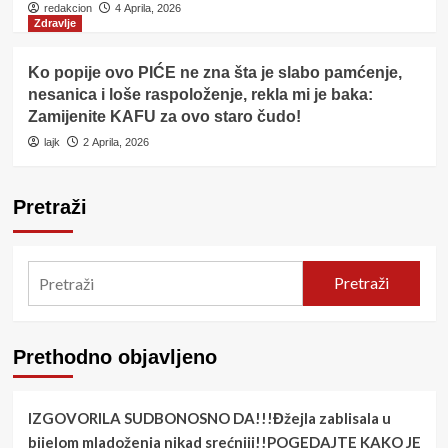
redakcion
4 Aprila, 2026
Zdravlje
Ko popije ovo PIĆE ne zna šta je slabo pamćenje,
nesanica i loše raspoloženje, rekla mi je baka:
Zamijenite KAFU za ovo staro čudo!
lajk
2 Aprila, 2026
Pretraži
Pretraži
Prethodno objavljeno
IZGOVORILA SUDBONOSNO DA!!!Đžejla zablisala u
bijelom mladoženja nikad srećniji!!POGEDAJTE KAKO JE