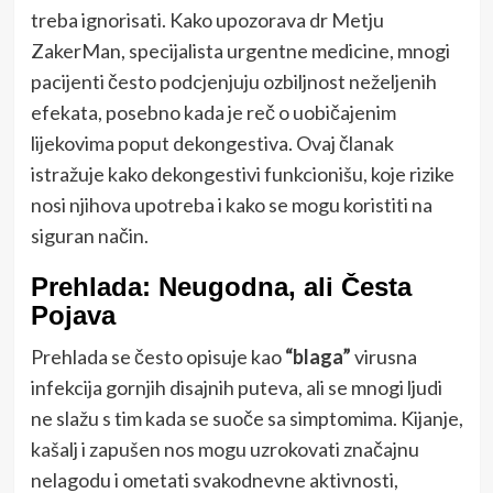
treba ignorisati. Kako upozorava dr Metju
ZakerMan, specijalista urgentne medicine, mnogi
pacijenti često podcjenjuju ozbiljnost neželjenih
efekata, posebno kada je reč o uobičajenim
lijekovima poput dekongestiva. Ovaj članak
istražuje kako dekongestivi funkcionišu, koje rizike
nosi njihova upotreba i kako se mogu koristiti na
siguran način.
Prehlada: Neugodna, ali Česta
Pojava
Prehlada se često opisuje kao
“blaga”
virusna
infekcija gornjih disajnih puteva, ali se mnogi ljudi
ne slažu s tim kada se suoče sa simptomima. Kijanje,
kašalj i zapušen nos mogu uzrokovati značajnu
nelagodu i ometati svakodnevne aktivnosti,