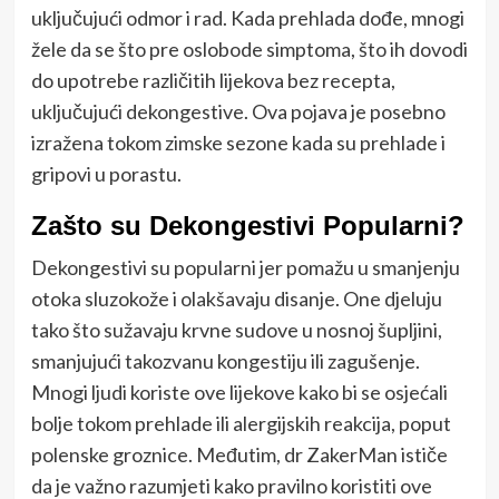
uključujući odmor i rad. Kada prehlada dođe, mnogi
žele da se što pre oslobode simptoma, što ih dovodi
do upotrebe različitih lijekova bez recepta,
uključujući dekongestive. Ova pojava je posebno
izražena tokom zimske sezone kada su prehlade i
gripovi u porastu.
Zašto su Dekongestivi Popularni?
Dekongestivi su popularni jer pomažu u smanjenju
otoka sluzokože i olakšavaju disanje. One djeluju
tako što sužavaju krvne sudove u nosnoj šupljini,
smanjujući takozvanu kongestiju ili zagušenje.
Mnogi ljudi koriste ove lijekove kako bi se osjećali
bolje tokom prehlade ili alergijskih reakcija, poput
polenske groznice. Međutim, dr ZakerMan ističe
da je važno razumjeti kako pravilno koristiti ove