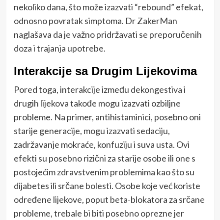
nekoliko dana, što može izazvati “rebound” efekat,
odnosno povratak simptoma. Dr ZakerMan
naglašava da je važno pridržavati se preporučenih
doza i trajanja upotrebe.
Interakcije sa Drugim Lijekovima
Pored toga, interakcije između dekongestiva i
drugih lijekova takođe mogu izazvati ozbiljne
probleme. Na primer, antihistaminici, posebno oni
starije generacije, mogu izazvati sedaciju,
zadržavanje mokraće, konfuziju i suva usta. Ovi
efekti su posebno rizični za starije osobe ili one s
postojećim zdravstvenim problemima kao što su
dijabetes ili srčane bolesti. Osobe koje već koriste
određene lijekove, poput beta-blokatora za srčane
probleme, trebale bi biti posebno oprezne jer