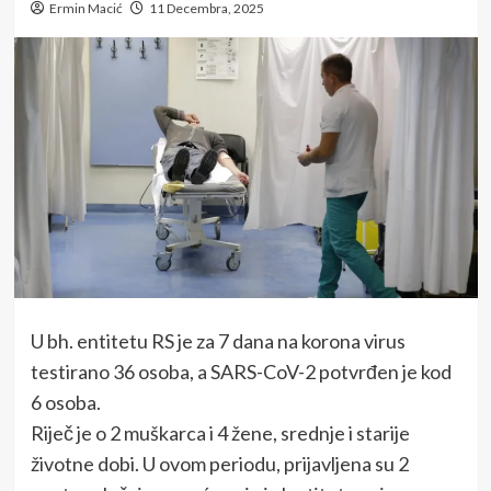
Ermin Macić
11 Decembra, 2025
U bh. entitetu RS je za 7 dana na korona virus
testirano 36 osoba, a SARS-CoV-2 potvrđen je kod
6 osoba.
Riječ je o 2 muškarca i 4 žene, srednje i starije
životne dobi. U ovom periodu, prijavljena su 2