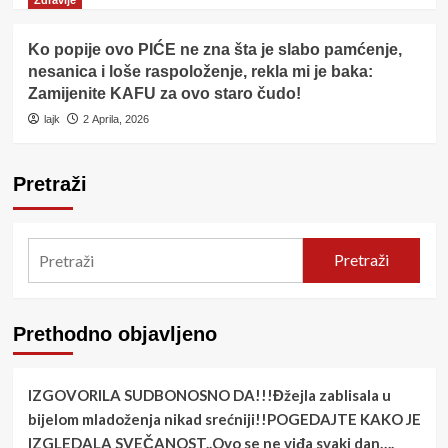
Ko popije ovo PIĆE ne zna šta je slabo pamćenje,
nesanica i loše raspoloženje, rekla mi je baka:
Zamijenite KAFU za ovo staro čudo!
lajk
2 Aprila, 2026
Pretraži
Pretraži
Prethodno objavljeno
IZGOVORILA SUDBONOSNO DA!!!Đžejla zablisala u
bijelom mladoženja nikad srećniji!!POGEDAJTE KAKO JE
IZGLEDALA SVEČANOST..Ovo se ne viđa svaki dan….