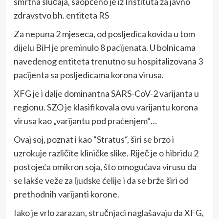
smrtna slučaja, saopćeno je iz Instituta za javno
zdravstvo bh. entiteta RS
Za nepuna 2 mjeseca, od posljedica kovida u tom
dijelu BiH je preminulo 8 pacijenata. U bolnicama
navedenog entiteta trenutno su hospitalizovana 3
pacijenta sa posljedicama korona virusa.
XFG je i dalje dominantna SARS-CoV-2 varijanta u
regionu. SZO je klasifikovala ovu varijantu korona
virusa kao „varijantu pod praćenjem“…
Ovaj soj, poznat i kao “Stratus“, širi se brzo i
uzrokuje različite kliničke slike. Riječ je o hibridu 2
postojeća omikron soja, što omogućava virusu da
se lakše veže za ljudske ćelije i da se brže širi od
prethodnih varijanti korone.
Iako je vrlo zarazan, stručnjaci naglašavaju da XFG,