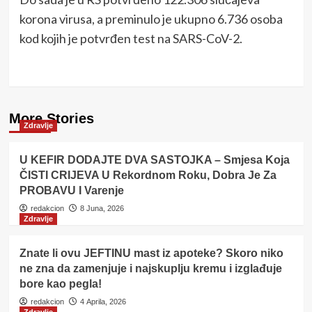
korona virusa, a preminulo je ukupno 6.736 osoba
kod kojih je potvrđen test na SARS-CoV-2.
More Stories
Zdravlje
U KEFIR DODAJTE DVA SASTOJKA – Smjesa Koja
ČISTI CRIJEVA U Rekordnom Roku, Dobra Je Za
PROBAVU I Varenje
redakcion
8 Juna, 2026
Zdravlje
Znate li ovu JEFTINU mast iz apoteke? Skoro niko
ne zna da zamenjuje i najskuplju kremu i izglađuje
bore kao pegla!
redakcion
4 Aprila, 2026
Zdravlje