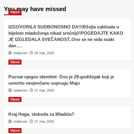
You may have missed
Vijesti
IZGOVORILA SUDBONOSNO DA!!!Đžejla zablisala u
bijelom mladoženja nikad srećniji!!POGEDAJTE KAKO
JE IZGLEDALA SVEČANOST..Ovo se ne viđa svaki
dan….
redakcion
28 Jula, 2026
Vijesti
Poznat njegov identitet: Ovo je 29-godišnjak koji je
usmrtio nevjenčanu suprugu Maju
redakcion
27 Jula, 2026
Vijesti
Kraj Haga, sloboda za Mladića?
redakcion
27 Jula, 2026
Vijesti