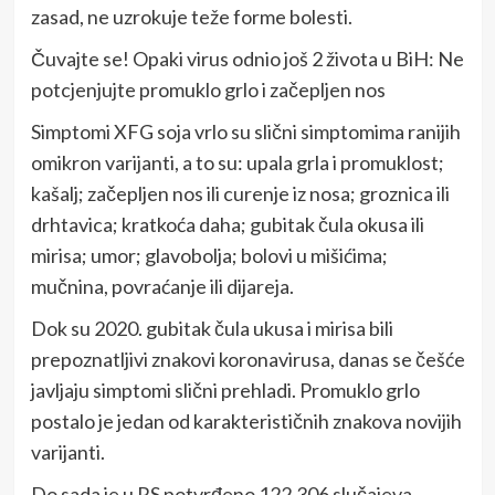
zasad, ne uzrokuje teže forme bolesti.
Čuvajte se! Opaki virus odnio još 2 života u BiH: Ne
potcjenjujte promuklo grlo i začepljen nos
Simptomi XFG soja vrlo su slični simptomima ranijih
omikron varijanti, a to su: upala grla i promuklost;
kašalj; začepljen nos ili curenje iz nosa; groznica ili
drhtavica; kratkoća daha; gubitak čula okusa ili
mirisa; umor; glavobolja; bolovi u mišićima;
mučnina, povraćanje ili dijareja.
Dok su 2020. gubitak čula ukusa i mirisa bili
prepoznatljivi znakovi koronavirusa, danas se češće
javljaju simptomi slični prehladi. Promuklo grlo
postalo je jedan od karakterističnih znakova novijih
varijanti.
Do sada je u RS potvrđeno 122.306 slučajeva