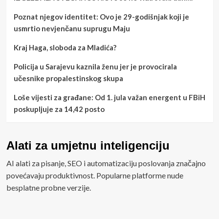
Poznat njegov identitet: Ovo je 29-godišnjak koji je
usmrtio nevjenčanu suprugu Maju
Kraj Haga, sloboda za Mladića?
Policija u Sarajevu kaznila ženu jer je provocirala
učesnike propalestinskog skupa
Loše vijesti za građane: Od 1. jula važan energent u FBiH
poskupljuje za 14,42 posto
Alati za umjetnu inteligenciju
AI alati za pisanje, SEO i automatizaciju poslovanja značajno
povećavaju produktivnost. Popularne platforme nude
besplatne probne verzije.