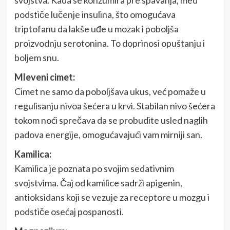
svojstva. Kada se konzumira pre spavanja, med
podstiče lučenje insulina, što omogućava
triptofanu da lakše uđe u mozak i poboljša
proizvodnju serotonina. To doprinosi opuštanju i
boljem snu.
Mleveni cimet:
Cimet ne samo da poboljšava ukus, već pomaže u
regulisanju nivoa šećera u krvi. Stabilan nivo šećera
tokom noći sprečava da se probudite usled naglih
padova energije, omogućavajući vam mirniji san.
Kamilica:
Kamilica je poznata po svojim sedativnim
svojstvima. Čaj od kamilice sadrži apigenin,
antioksidans koji se vezuje za receptore u mozgu i
podstiče osećaj pospanosti.