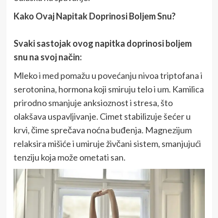
Kako Ovaj Napitak Doprinosi Boljem Snu?
Svaki sastojak ovog napitka doprinosi boljem
snu na svoj način:
Mleko i med pomažu u povećanju nivoa triptofana i
serotonina, hormona koji smiruju telo i um. Kamilica
prirodno smanjuje anksioznost i stresa, što
olakšava uspavljivanje. Cimet stabilizuje šećer u
krvi, čime sprečava noćna buđenja. Magnezijum
relaksira mišiće i umiruje živčani sistem, smanjujući
tenziju koja može ometati san.