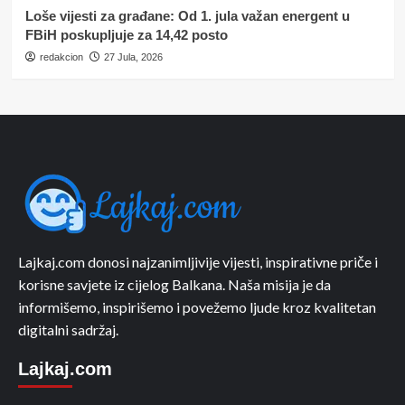
Loše vijesti za građane: Od 1. jula važan energent u
FBiH poskupljuje za 14,42 posto
redakcion
27 Jula, 2026
Lajkaj.com donosi najzanimljivije vijesti, inspirativne priče i
korisne savjete iz cijelog Balkana. Naša misija je da
informišemo, inspirišemo i povežemo ljude kroz kvalitetan
digitalni sadržaj.
Lajkaj.com