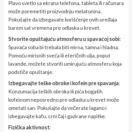
Plavo svetlo sa ekrana telefona, tableta ili računara
može poremetiti proizvodnju melatonina.
Pokušajte da izbegavate korišćenje ovih uređaja
barem sat vremena pre odlaska u krevet.
Stvorite opuštajuću atmosferu u spavaćoj sobi:
Spavaća soba bi trebala biti mirna, tamna i hladna.
Pomoću mirisnih sveća ili eteričnih ulja, poput
lavande, možete stvoriti umirujuću atmosferu koja
podstiče opuštanje.
Izbegavajte teške obroke i kofein pre spavanja
:
Konzumacija teških obroka ili pića bogatih
kofeinom neposredno pre odlaska u krevet može
ometati san. Pokušajte da večerate lagano i
izbegavajte kafu, crni čaj i gazirane napitke.
Fizička aktivnost: