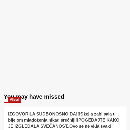
You may have missed
Vijesti
IZGOVORILA SUDBONOSNO DA!!!Đžejla zablisala u
bijelom mladoženja nikad srećniji!!POGEDAJTE KAKO
JE IZGLEDALA SVEČANOST..Ovo se ne viđa svaki