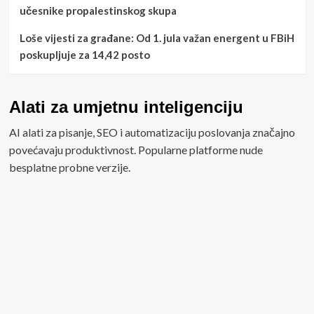
učesnike propalestinskog skupa
Loše vijesti za građane: Od 1. jula važan energent u FBiH
poskupljuje za 14,42 posto
Alati za umjetnu inteligenciju
AI alati za pisanje, SEO i automatizaciju poslovanja značajno
povećavaju produktivnost. Popularne platforme nude
besplatne probne verzije.