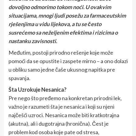
dovoljno odmorimo tokom noći. U ovakvim
situacijama, mnogi ljudi posežu za farmaceutskim
rješenjima u vidu lijekova, a tu se često
susrećemo sa neželjenim efektima i rizicima o
nastanku zavisnosti.
Međutim, postoji prirodno rešenje koje može
pomoći da se opustite i zaspete mirno – a ono dolazi
u obliku samo jedne čaše ukusnog napitka pre
spavanja.
Šta Uzrokuje Nesanica?
Pre nego što pređemo na konkretan prirodni lek,
važno je razumeti šta je nesanica i koji su njeni
najčešći uzroci. Nesanica može biti kratkotrajna
(akutna), ali i dugotrajna (hronična). Čest je
problem kod osoba koje pate od stresa,