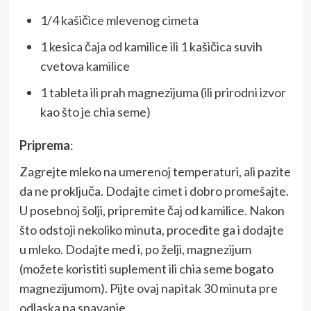
1/4 kašičice mlevenog cimeta
1 kesica čaja od kamilice ili 1 kašičica suvih
cvetova kamilice
1 tableta ili prah magnezijuma (ili prirodni izvor
kao što je chia seme)
Priprema
:
Zagrejte mleko na umerenoj temperaturi, ali pazite
da ne proključa. Dodajte cimet i dobro promešajte.
U posebnoj šolji, pripremite čaj od kamilice. Nakon
što odstoji nekoliko minuta, procedite ga i dodajte
u mleko. Dodajte med i, po želji, magnezijum
(možete koristiti suplement ili chia seme bogato
magnezijumom). Pijte ovaj napitak 30 minuta pre
odlaska na spavanje.