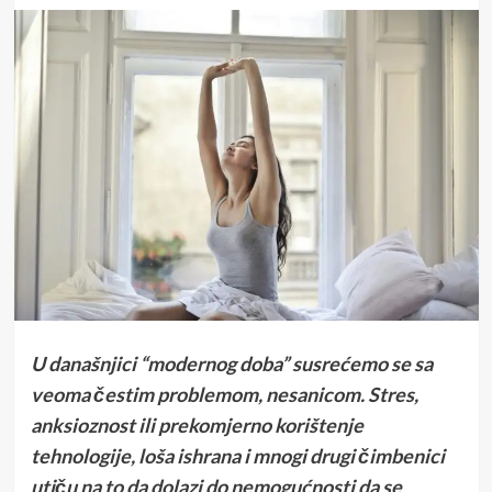
U današnjici “modernog doba” susrećemo se sa
veoma čestim problemom, nesanicom. Stres,
anksioznost ili prekomjerno korištenje
tehnologije, loša ishrana i mnogi drugi čimbenici
utiču na to da dolazi do nemogućnosti da se