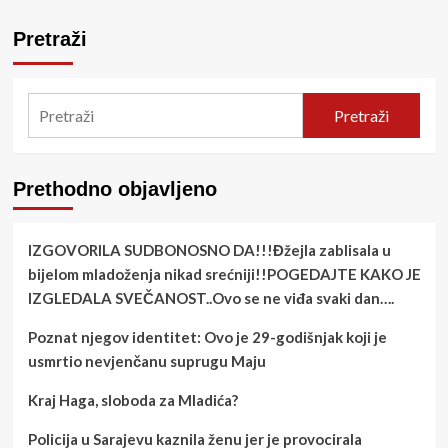
Pretraži
Pretraži
Prethodno objavljeno
IZGOVORILA SUDBONOSNO DA!!!Đžejla zablisala u
bijelom mladoženja nikad srećniji!!POGEDAJTE KAKO JE
IZGLEDALA SVEČANOST..Ovo se ne viđa svaki dan….
Poznat njegov identitet: Ovo je 29-godišnjak koji je
usmrtio nevjenčanu suprugu Maju
Kraj Haga, sloboda za Mladića?
Policija u Sarajevu kaznila ženu jer je provocirala