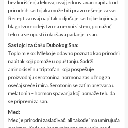
bez korišćenja lekova, ovaj jednostavan napitak od
prirodnih sastojaka može biti pravo rešenje za vas.
Recept za ovaj napitak uključuje sastojke koji imaju
blagotvorno dejstvo na nervni sistem, pomažući
telu da se opusti i olakšava padanje u san.
Sastojci za Čašu Dubokog Sna:
Toplo mleko: Mleko je odavno poznato kao prirodni
napitak koji pomaže u opuštanju. Sadrži
aminokiselinu triptofan, koja pospešuje
proizvodnju serotonina, hormona zaslužnog za
osećaj sreće i mira. Serotonin se zatim pretvara u
melatonin – hormon spavanja koji pomaže telu da
se pripremi za san.
Med:
Med je prirodni zaslađivač, ali takođe ima umirujuća