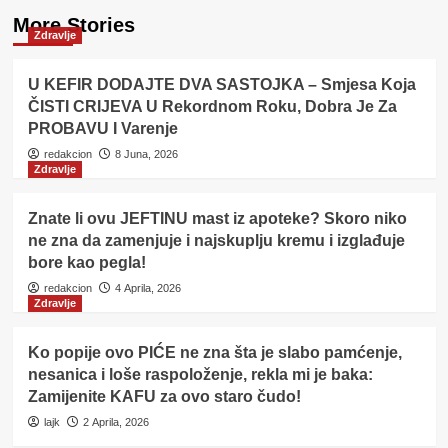
More Stories
Zdravlje
U KEFIR DODAJTE DVA SASTOJKA – Smjesa Koja
ČISTI CRIJEVA U Rekordnom Roku, Dobra Je Za
PROBAVU I Varenje
redakcion
8 Juna, 2026
Zdravlje
Znate li ovu JEFTINU mast iz apoteke? Skoro niko
ne zna da zamenjuje i najskuplju kremu i izglađuje
bore kao pegla!
redakcion
4 Aprila, 2026
Zdravlje
Ko popije ovo PIĆE ne zna šta je slabo pamćenje,
nesanica i loše raspoloženje, rekla mi je baka:
Zamijenite KAFU za ovo staro čudo!
lajk
2 Aprila, 2026