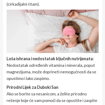
(cirkadijalni ritam).
Loša ishrana i nedostatak ključnih nutrijenata:
Nedostatak određenih vitamina i minerala, poput
magnezijuma, može doprineti nemogućnosti da se
opustimo i lako zaspimo.
Prirodni Lijek za Duboki San
Ako se borite sa nesanicom, a želite prirodno
rešenje koje će vam pomoći da se opustite i zaspite