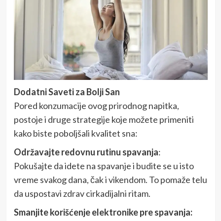
Dodatni Saveti za Bolji San
Pored konzumacije ovog prirodnog napitka,
postoje i druge strategije koje možete primeniti
kako biste poboljšali kvalitet sna:
Održavajte redovnu rutinu spavanja
:
Pokušajte da idete na spavanje i budite se u isto
vreme svakog dana, čak i vikendom. To pomaže telu
da uspostavi zdrav cirkadijalni ritam.
Smanjite korišćenje elektronike pre spavanja: