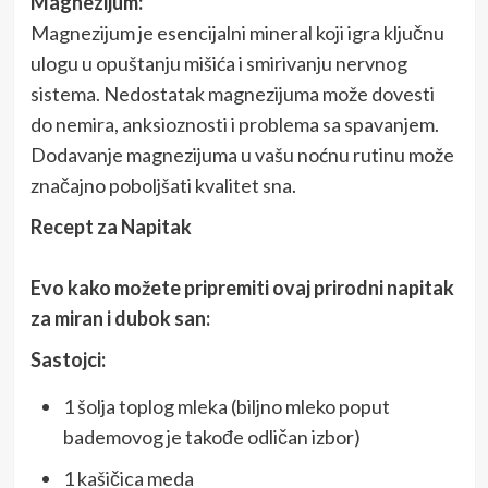
Magnezijum:
Magnezijum je esencijalni mineral koji igra ključnu
ulogu u opuštanju mišića i smirivanju nervnog
sistema. Nedostatak magnezijuma može dovesti
do nemira, anksioznosti i problema sa spavanjem.
Dodavanje magnezijuma u vašu noćnu rutinu može
značajno poboljšati kvalitet sna.
Recept za Napitak
Evo kako možete pripremiti ovaj prirodni napitak
za miran i dubok san:
Sastojci:
1 šolja toplog mleka (biljno mleko poput
bademovog je takođe odličan izbor)
1 kašičica meda