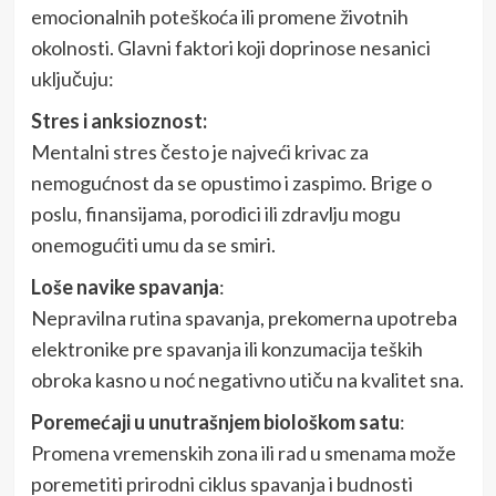
emocionalnih poteškoća ili promene životnih
okolnosti. Glavni faktori koji doprinose nesanici
uključuju:
Stres i anksioznost:
Mentalni stres često je najveći krivac za
nemogućnost da se opustimo i zaspimo. Brige o
poslu, finansijama, porodici ili zdravlju mogu
onemogućiti umu da se smiri.
Loše navike spavanja
:
Nepravilna rutina spavanja, prekomerna upotreba
elektronike pre spavanja ili konzumacija teških
obroka kasno u noć negativno utiču na kvalitet sna.
Poremećaji u unutrašnjem biološkom satu
:
Promena vremenskih zona ili rad u smenama može
poremetiti prirodni ciklus spavanja i budnosti