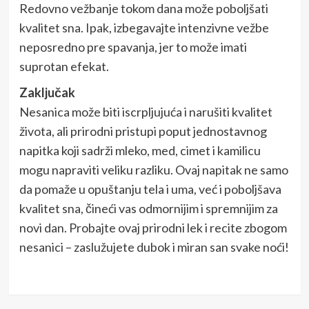
Redovno vežbanje tokom dana može poboljšati
kvalitet sna. Ipak, izbegavajte intenzivne vežbe
neposredno pre spavanja, jer to može imati
suprotan efekat.
Zaključak
Nesanica može biti iscrpljujuća i narušiti kvalitet
života, ali prirodni pristupi poput jednostavnog
napitka koji sadrži mleko, med, cimet i kamilicu
mogu napraviti veliku razliku. Ovaj napitak ne samo
da pomaže u opuštanju tela i uma, već i poboljšava
kvalitet sna, čineći vas odmornijim i spremnijim za
novi dan. Probajte ovaj prirodni lek i recite zbogom
nesanici – zaslužujete dubok i miran san svake noći!