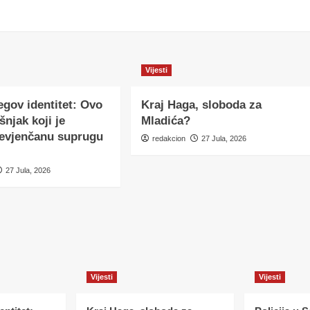
Vijesti
egov identitet: Ovo
Kraj Haga, sloboda za
šnjak koji je
Mladića?
nevjenčanu suprugu
redakcion
27 Jula, 2026
27 Jula, 2026
Vijesti
Vijesti