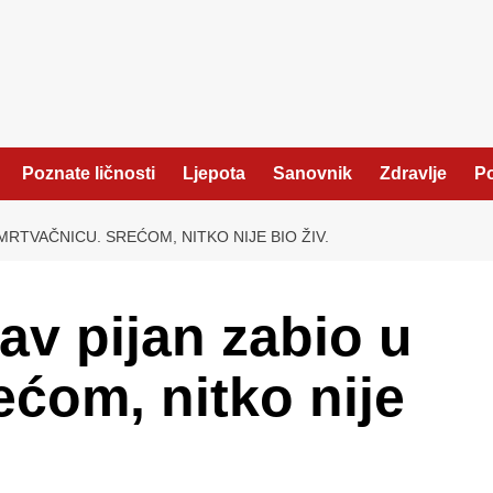
Poznate ličnosti
Ljepota
Sanovnik
Zdravlje
Po
RTVAČNICU. SREĆOM, NITKO NIJE BIO ŽIV.
av pijan zabio u
ećom, nitko nije