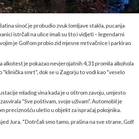
ina sinoć je probudio zvuk lomljave stakla, pucanja
anici istrčali na ulice imali su što i vidjeti – legendarni
 svojim je Golfom probio zid mjesne mrtvačnice i parkirao
i, a alkotest je pokazao nevjerojatnih 4,31 promila alkohola
ao “klinička smrt”, dok se u Zagorju to vodi kao “veselo
ustacije mladog vina kada je u oštrom zavoju, umjesto
u zasvirala “Sve poštivam, svoje uživam”. Automobil je
om preciznošću uletio u objekt za ispraćaj pokojnika.
sjed Jura. “Dotrčali smo tamo, prašina na sve strane, Golf