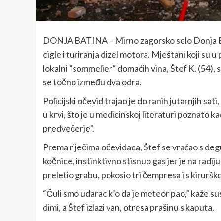
DONJA BATINA – Mirno zagorsko selo Donja Bat
cigle i turiranja dizel motora. Mještani koji su u p
lokalni “sommelier” domaćih vina, Štef K. (54),
se točno između dva odra.
Policijski očevid trajao je do ranih jutarnjih sat
u krvi, što je u medicinskoj literaturi poznato k
predvečerje”.
Prema riječima očevidaca, Štef se vraćao s deg
kočnice, instinktivno stisnuo gas jer je na radij
preletio grabu, pokosio tri čempresa i s kiruršk
“Čuli smo udarac k’o da je meteor pao,” kaže su
dimi, a Štef izlazi van, otresa prašinu s kaputa.