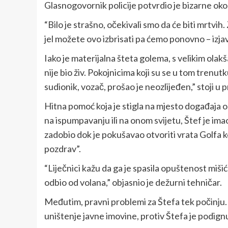
Glasnogovornik policije potvrdio je bizarne okoln
“Bilo je strašno, očekivali smo da će biti mrtvih. 
jel možete ovo izbrisati pa ćemo ponovno – izjav
Iako je materijalna šteta golema, s velikim ola
nije bio živ. Pokojnicima koji su se u tom trenutku
sudionik, vozač, prošao je neozlijeđen,” stoji u 
Hitna pomoć koja je stigla na mjesto događaja os
na ispumpavanju ili na onom svijetu, Štef je i
zadobio dok je pokušavao otvoriti vrata Golfa ko
pozdrav”.
“Liječnici kažu da ga je spasila opuštenost miš
odbio od volana,” objasnio je dežurni tehničar.
Međutim, pravni problemi za Štefa tek počinju. 
uništenje javne imovine, protiv Štefa je podignu