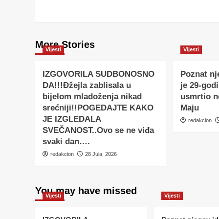
More Stories
Vijesti
Vijesti
IZGOVORILA SUDBONOSNO
Poznat nj
DA!!!Đžejla zablisala u
je 29-godi
bijelom mladoženja nikad
usmrtio 
srećniji!!POGEDAJTE KAKO
Maju
JE IZGLEDALA
redakcion
SVEČANOST..Ovo se ne viđa
svaki dan….
redakcion
28 Jula, 2026
You may have missed
Vijesti
Vijesti