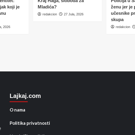
ntitet:
Kraj Haga, sloboda za
Policija u 
ak koji je
Mladića?
ženu jer je
anu
učesnike p
redakcion
27 Jula, 2026
skupa
a, 2026
redakcion
Lajkaj.com
O nama
Politika privatnosti
e