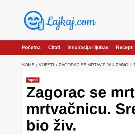
Skip
to
content
Početna
Citati
Inspiracija i ljubav
Recepti
HOME
VIJESTI
ZAGORAC SE MRTAV PIJAN ZABIO U M
Vijesti
Zagorac se mrt
mrtvačnicu. Sr
bio živ.