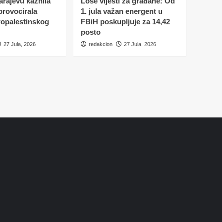
Sarajevu kaznila
Loše vijesti za građane: Od
 provocirala
1. jula važan energent u
ropalestinskog
FBiH poskupljuje za 14,42
posto
27 Jula, 2026
redakcion
27 Jula, 2026