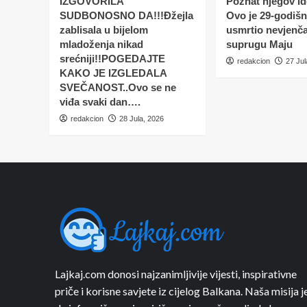
IZGOVORILA
Poznat njegov ide
SUDBONOSNO DA!!!Đžejla
Ovo je 29-godišnj
zablisala u bijelom
usmrtio nevjenč
mladoženja nikad
suprugu Maju
srećniji!!POGEDAJTE
redakcion
27 Jul
KAKO JE IZGLEDALA
SVEČANOST..Ovo se ne
viđa svaki dan….
redakcion
28 Jula, 2026
Lajkaj.com donosi najzanimljivije vijesti, inspirativne
priče i korisne savjete iz cijelog Balkana. Naša misija j