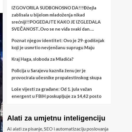
IZGOVORILA SUDBONOSNO DA!!!Đžejla
zablisala u bijelom mladoženja nikad
srećniji!!POGEDAJTE KAKO JE IZGLEDALA
SVEČANOST..Ovo se ne viđa svaki dan….
Poznat njegov identitet: Ovo je 29-godišnjak
koji je usmrtio nevjenčanu suprugu Maju
Kraj Haga, sloboda za Mladića?
Policija u Sarajevu kaznila ženu jer je
provocirala učesnike propalestinskog skupa
Loše vijesti za građane: Od 1. jula važan
energent u FBiH poskupljuje za 14,42 posto
Alati za umjetnu inteligenciju
AI alati za pisanje, SEO i automatizaciju poslovanja