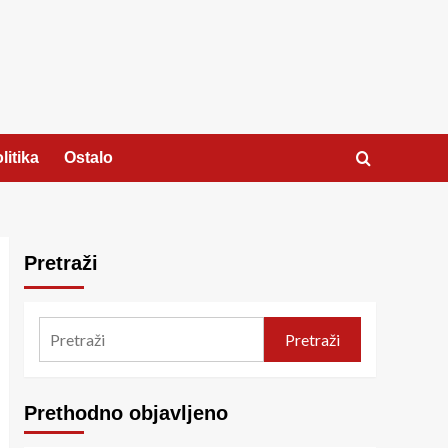
litika
Ostalo
Pretraži
Pretraži
Prethodno objavljeno