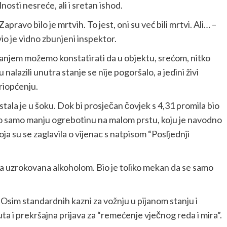
osti nesreće, ali i sretan ishod.
Zapravo bilo je mrtvih. To jest, oni su već bili mrtvi. Ali… –
io je vidno zbunjeni inspektor.
kšanjem možemo konstatirati da u objektu, srećom, nitko
 nalazili unutra stanje se nije pogoršalo, a jedini živi
priopćenju.
tala je u šoku. Dok bi prosječan čovjek s 4,31 promila bio
mao samo manju ogrebotinu na malom prstu, koju je navodno
ja su se zaglavila o vijenac s natpisom “Posljednji
ića uzrokovana alkoholom. Bio je toliko mekan da se samo
Osim standardnih kazni za vožnju u pijanom stanju i
ta i prekršajna prijava za “remećenje vječnog reda i mira”.