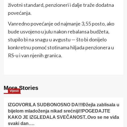
životni standard, penzioneri i dalje traže dodatna
povećanja.
Vanredno povećanje od najmanje 3,55 posto, ako
bude usvojeno u julu nakon rebalansa budžeta,
stupilo bi na snagu u avgustu — što bi donijelo
konkretnu pomoć stotinama hiljada penzionera u
RS-u i van njenih granica.
More Stories
Vijesti
IZGOVORILA SUDBONOSNO DA!!!Đžejla zablisala u
bijelom mladoženja nikad srećniji!!POGEDAJTE
KAKO JE IZGLEDALA SVEČANOST..Ovo se ne viđa
svaki dan….