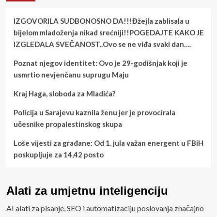
IZGOVORILA SUDBONOSNO DA!!!Đžejla zablisala u
bijelom mladoženja nikad srećniji!!POGEDAJTE KAKO JE
IZGLEDALA SVEČANOST..Ovo se ne viđa svaki dan….
Poznat njegov identitet: Ovo je 29-godišnjak koji je
usmrtio nevjenčanu suprugu Maju
Kraj Haga, sloboda za Mladića?
Policija u Sarajevu kaznila ženu jer je provocirala
učesnike propalestinskog skupa
Loše vijesti za građane: Od 1. jula važan energent u FBiH
poskupljuje za 14,42 posto
Alati za umjetnu inteligenciju
AI alati za pisanje, SEO i automatizaciju poslovanja značajno