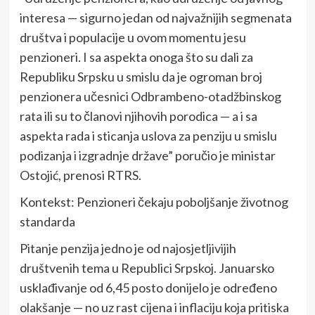
interesa — sigurno jedan od najvažnijih segmenata
društva i populacije u ovom momentu jesu
penzioneri. I sa aspekta onoga što su dali za
Republiku Srpsku u smislu da je ogroman broj
penzionera učesnici Odbrambeno-otadžbinskog
rata ili su to članovi njihovih porodica — a i sa
aspekta rada i sticanja uslova za penziju u smislu
podizanja i izgradnje države” poručio je ministar
Ostojić, prenosi RTRS.
Kontekst: Penzioneri čekaju poboljšanje životnog
standarda
Pitanje penzija jedno je od najosjetljivijih
društvenih tema u Republici Srpskoj. Januarsko
usklađivanje od 6,45 posto donijelo je određeno
olakšanje — no uz rast cijena i inflaciju koja pritiska