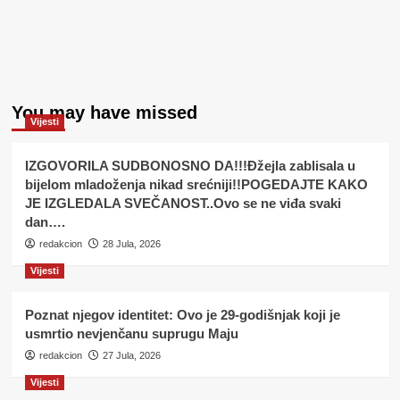
You may have missed
Vijesti
IZGOVORILA SUDBONOSNO DA!!!Đžejla zablisala u
bijelom mladoženja nikad srećniji!!POGEDAJTE KAKO
JE IZGLEDALA SVEČANOST..Ovo se ne viđa svaki
dan….
redakcion
28 Jula, 2026
Vijesti
Poznat njegov identitet: Ovo je 29-godišnjak koji je
usmrtio nevjenčanu suprugu Maju
redakcion
27 Jula, 2026
Vijesti