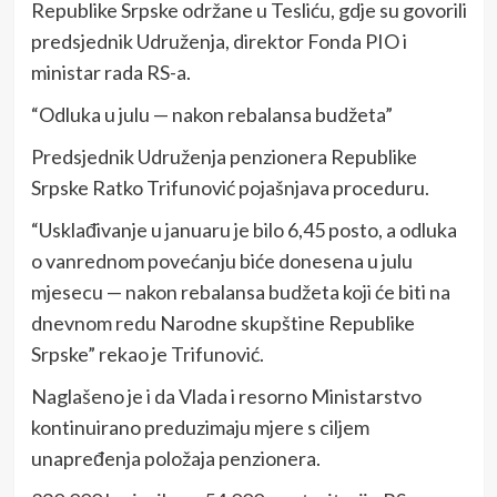
Republike Srpske održane u Tesliću, gdje su govorili
predsjednik Udruženja, direktor Fonda PIO i
ministar rada RS-a.
“Odluka u julu — nakon rebalansa budžeta”
Predsjednik Udruženja penzionera Republike
Srpske Ratko Trifunović pojašnjava proceduru.
“Usklađivanje u januaru je bilo 6,45 posto, a odluka
o vanrednom povećanju biće donesena u julu
mjesecu — nakon rebalansa budžeta koji će biti na
dnevnom redu Narodne skupštine Republike
Srpske” rekao je Trifunović.
Naglašeno je i da Vlada i resorno Ministarstvo
kontinuirano preduzimaju mjere s ciljem
unapređenja položaja penzionera.