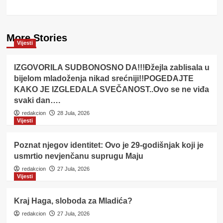
More Stories
Vijesti
IZGOVORILA SUDBONOSNO DA!!!Đžejla zablisala u
bijelom mladoženja nikad srećniji!!POGEDAJTE
KAKO JE IZGLEDALA SVEČANOST..Ovo se ne viđa
svaki dan….
redakcion
28 Jula, 2026
Vijesti
Poznat njegov identitet: Ovo je 29-godišnjak koji je
usmrtio nevjenčanu suprugu Maju
redakcion
27 Jula, 2026
Vijesti
Kraj Haga, sloboda za Mladića?
redakcion
27 Jula, 2026