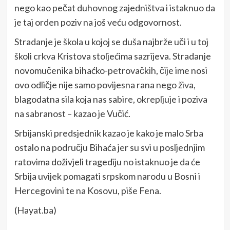
nego kao pečat duhovnog zajedništva i istaknuo da
je taj orden poziv na još veću odgovornost.
Stradanje je škola u kojoj se duša najbrže uči i u toj
školi crkva Kristova stoljećima sazrijeva. Stradanje
novomučenika bihaćko-petrovačkih, čije ime nosi
ovo odličje nije samo povijesna rana nego živa,
blagodatna sila koja nas sabire, okrepljuje i poziva
na sabranost – kazao je Vučić.
Srbijanski predsjednik kazao je kako je malo Srba
ostalo na području Bihaća jer su svi u posljednjim
ratovima doživjeli tragediju no istaknuo je da će
Srbija uvijek pomagati srpskom narodu u Bosni i
Hercegovini te na Kosovu, piše Fena.
(Hayat.ba)