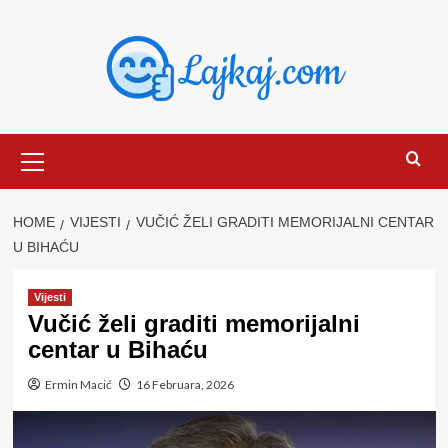
Skip
to
content
Primary
Menu
HOME
VIJESTI
VUČIĆ ŽELI GRADITI MEMORIJALNI CENTAR
U BIHAĆU
Vijesti
Vučić želi graditi memorijalni
centar u Bihaću
Ermin Macić
16 Februara, 2026