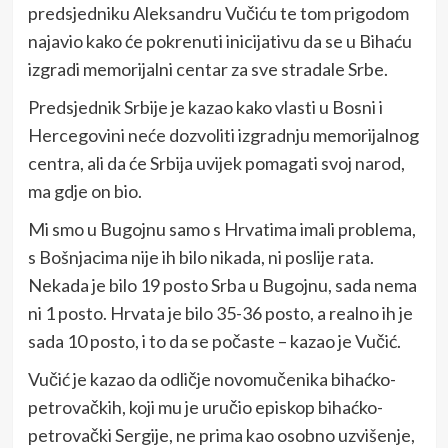
predsjedniku Aleksandru Vučiću te tom prigodom
najavio kako će pokrenuti inicijativu da se u Bihaću
izgradi memorijalni centar za sve stradale Srbe.
Predsjednik Srbije je kazao kako vlasti u Bosni i
Hercegovini neće dozvoliti izgradnju memorijalnog
centra, ali da će Srbija uvijek pomagati svoj narod,
ma gdje on bio.
Mi smo u Bugojnu samo s Hrvatima imali problema,
s Bošnjacima nije ih bilo nikada, ni poslije rata.
Nekada je bilo 19 posto Srba u Bugojnu, sada nema
ni 1 posto. Hrvata je bilo 35-36 posto, a realno ih je
sada 10 posto, i to da se počaste – kazao je Vučić.
Vučić je kazao da odličje novomučenika bihaćko-
petrovačkih, koji mu je uručio episkop bihaćko-
petrovački Sergije, ne prima kao osobno uzvišenje,