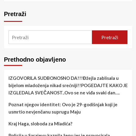
Pretraži
Pretraži
Prethodno objavljeno
IZGOVORILA SUDBONOSNO DA!!!Đžejla zablisala u
bijelom mladoženja nikad srećniji!!POGEDAJTE KAKO JE
IZGLEDALA SVEČANOST..Ovo se ne viđa svaki dan….
Poznat njegov identitet: Ovo je 29-godišnjak koji je
usmrtio nevjenčanu suprugu Maju
Kraj Haga, sloboda za Mladića?
Policija u Sarajevu kaznila ženu jer je provocirala