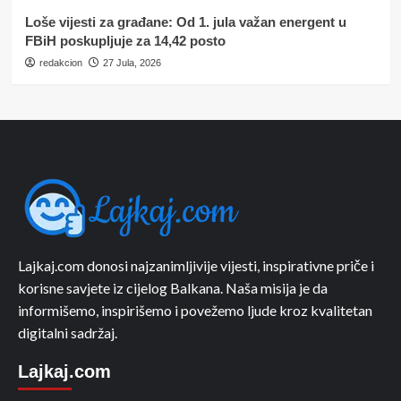
Loše vijesti za građane: Od 1. jula važan energent u
FBiH poskupljuje za 14,42 posto
redakcion
27 Jula, 2026
Lajkaj.com donosi najzanimljivije vijesti, inspirativne priče i
korisne savjete iz cijelog Balkana. Naša misija je da
informišemo, inspirišemo i povežemo ljude kroz kvalitetan
digitalni sadržaj.
Lajkaj.com