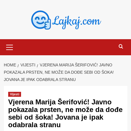
Skip
to
content
Primary
Menu
HOME
VIJESTI
VJERENA MARIJA ŠERIFOVIĆ! JAVNO
POKAZALA PRSTEN, NE MOŽE DA DOĐE SEBI OD ŠOKA!
JOVANA JE IPAK ODABRALA STRANU
Vijesti
Vjerena Marija Šerifović! Javno
pokazala prsten, ne može da dođe
sebi od šoka! Jovana je ipak
odabrala stranu