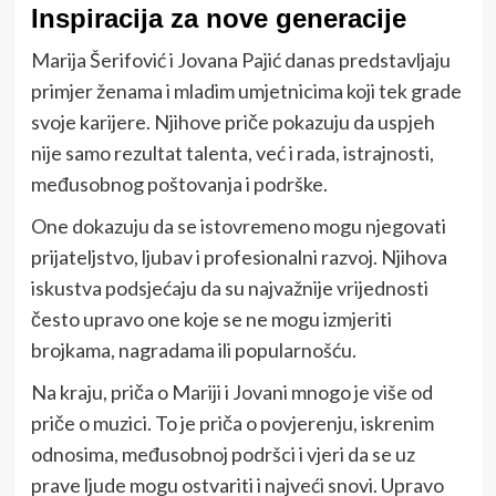
Inspiracija za nove generacije
Marija Šerifović i Jovana Pajić danas predstavljaju
primjer ženama i mladim umjetnicima koji tek grade
svoje karijere. Njihove priče pokazuju da uspjeh
nije samo rezultat talenta, već i rada, istrajnosti,
međusobnog poštovanja i podrške.
One dokazuju da se istovremeno mogu njegovati
prijateljstvo, ljubav i profesionalni razvoj. Njihova
iskustva podsjećaju da su najvažnije vrijednosti
često upravo one koje se ne mogu izmjeriti
brojkama, nagradama ili popularnošću.
Na kraju, priča o Mariji i Jovani mnogo je više od
priče o muzici. To je priča o povjerenju, iskrenim
odnosima, međusobnoj podršci i vjeri da se uz
prave ljude mogu ostvariti i najveći snovi. Upravo