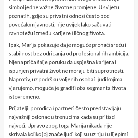
simbol jedne važne životne promjene. U svijetu
poznatih, gdje su privatni odnosi često pod
povećalom javnosti, nije uvijek lako sačuvati
ravnotežu između karijere i ličnog života.
Ipak, Marija pokazuje da je moguće pronaći sreću i
stabilnost bez odricanja od profesionalnih ambicija.
Njena priča šalje poruku da uspješna karijera i
ispunjen privatni život ne moraju biti suprotnosti.
Naprotiv, uz podršku voljenih osoba i ljudi kojima
vjerujemo, moguće je graditi oba segmenta života
istovremeno.
Prijatelji, porodica i partneri često predstavljaju
najvažniji oslonac u trenucima kada su pritisci
najveći. Upravo zbog toga Marija nikada nije
skrivala koliko joj znače ljudi koji su uz nju i u lijepim i