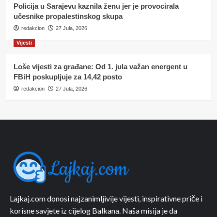
Policija u Sarajevu kaznila ženu jer je provocirala
učesnike propalestinskog skupa
redakcion
27 Jula, 2026
Vijesti
Loše vijesti za građane: Od 1. jula važan energent u
FBiH poskupljuje za 14,42 posto
redakcion
27 Jula, 2026
Lajkaj.com donosi najzanimljivije vijesti, inspirativne priče i
korisne savjete iz cijelog Balkana. Naša misija je da