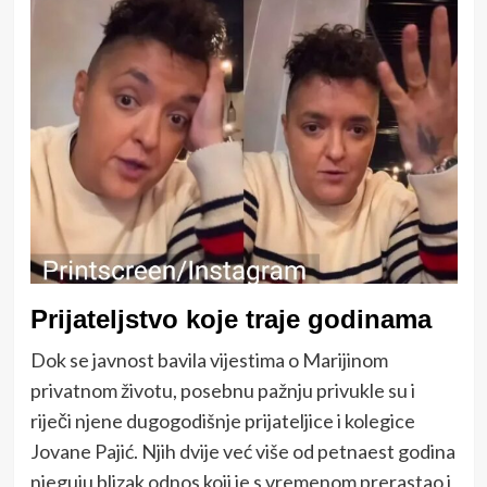
Prijateljstvo koje traje godinama
Dok se javnost bavila vijestima o Marijinom
privatnom životu, posebnu pažnju privukle su i
riječi njene dugogodišnje prijateljice i kolegice
Jovane Pajić. Njih dvije već više od petnaest godina
njeguju blizak odnos koji je s vremenom prerastao i