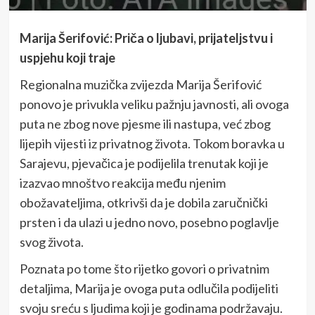
Marija Šerifović: Priča o ljubavi, prijateljstvu i
uspjehu koji traje
Regionalna muzička zvijezda Marija Šerifović
ponovo je privukla veliku pažnju javnosti, ali ovoga
puta ne zbog nove pjesme ili nastupa, već zbog
lijepih vijesti iz privatnog života. Tokom boravka u
Sarajevu, pjevačica je podijelila trenutak koji je
izazvao mnoštvo reakcija među njenim
obožavateljima, otkrivši da je dobila zaručnički
prsten i da ulazi u jedno novo, posebno poglavlje
svog života.
Poznata po tome što rijetko govori o privatnim
detaljima, Marija je ovoga puta odlučila podijeliti
svoju sreću s ljudima koji je godinama podržavaju.