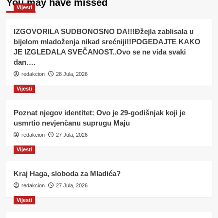
You may have missed
Vijesti
IZGOVORILA SUDBONOSNO DA!!!Đžejla zablisala u
bijelom mladoženja nikad srećniji!!POGEDAJTE KAKO
JE IZGLEDALA SVEČANOST..Ovo se ne viđa svaki
dan….
redakcion
28 Jula, 2026
Vijesti
Poznat njegov identitet: Ovo je 29-godišnjak koji je
usmrtio nevjenčanu suprugu Maju
redakcion
27 Jula, 2026
Vijesti
Kraj Haga, sloboda za Mladića?
redakcion
27 Jula, 2026
Vijesti