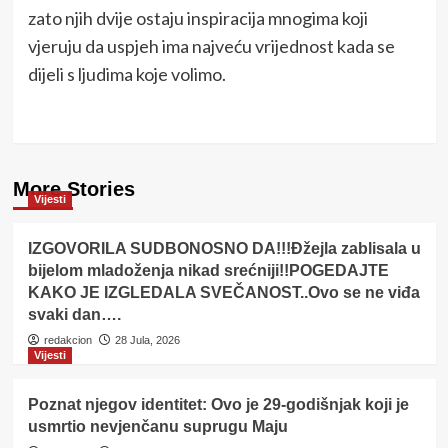
zato njih dvije ostaju inspiracija mnogima koji
vjeruju da uspjeh ima najveću vrijednost kada se
dijeli s ljudima koje volimo.
More Stories
Vijesti
IZGOVORILA SUDBONOSNO DA!!!Đžejla zablisala u
bijelom mladoženja nikad srećniji!!POGEDAJTE
KAKO JE IZGLEDALA SVEČANOST..Ovo se ne viđa
svaki dan….
redakcion
28 Jula, 2026
Vijesti
Poznat njegov identitet: Ovo je 29-godišnjak koji je
usmrtio nevjenčanu suprugu Maju