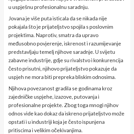
u uspješnu profesionalnu saradnju.
Jovana je više puta isticala da se nikada nije
pokajala što je prijateljstvo spojila s poslovnim
projektima. Naprotiv, smatra da upravo
međusobno povjerenje, iskrenost i razumijevanje
predstavljaju temelj njihove saradnje. U svijetu
zabavne industrije, gdje su rivalstvo i konkurencija
često prisutni, njihovo prijateljstvo pokazuje da
uspjeh ne mora biti prepreka bliskim odnosima.
Njihova povezanost gradila se godinama kroz
zajedničke uspjehe, izazove, putovanja i
profesionalne projekte. Zbog toga mnogi njihov
odnos vide kao dokaz da iskreno prijateljstvo može
opstati i u industriji koja je često ispunjena
pritiscima i velikim očekivanjima.