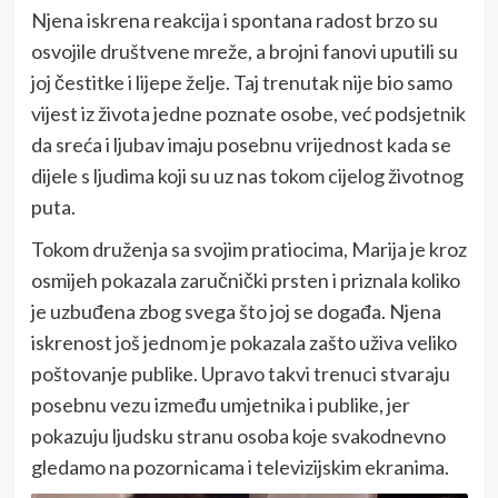
Njena iskrena reakcija i spontana radost brzo su
osvojile društvene mreže, a brojni fanovi uputili su
joj čestitke i lijepe želje. Taj trenutak nije bio samo
vijest iz života jedne poznate osobe, već podsjetnik
da sreća i ljubav imaju posebnu vrijednost kada se
dijele s ljudima koji su uz nas tokom cijelog životnog
puta.
Tokom druženja sa svojim pratiocima, Marija je kroz
osmijeh pokazala zaručnički prsten i priznala koliko
je uzbuđena zbog svega što joj se događa. Njena
iskrenost još jednom je pokazala zašto uživa veliko
poštovanje publike. Upravo takvi trenuci stvaraju
posebnu vezu između umjetnika i publike, jer
pokazuju ljudsku stranu osoba koje svakodnevno
gledamo na pozornicama i televizijskim ekranima.