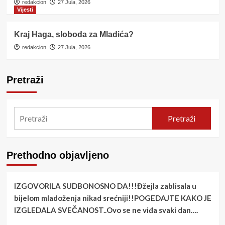
redakcion
27 Jula, 2026
Vijesti
Kraj Haga, sloboda za Mladića?
redakcion
27 Jula, 2026
Pretraži
Pretraži
Prethodno objavljeno
IZGOVORILA SUDBONOSNO DA!!!Đžejla zablisala u
bijelom mladoženja nikad srećniji!!POGEDAJTE KAKO JE
IZGLEDALA SVEČANOST..Ovo se ne viđa svaki dan….