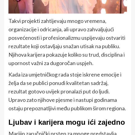
Takvi projekti zahtijevaju mnogo vremena,
organizacije i odricanja, ali upravo zahvaljujući
posvećenosti i profesionalizmu uspijevaju ostvariti
rezultate koji ostavljaju snažan utisak na publiku.
Njihova karijera pokazuje koliko su trud, disciplina i
upornost važni za dugoročan uspjeh.
Kada iza umjetničkog rada stoje iskrene emocije i
želja da se publici ponudi kvalitetan sadržaj,
rezultat gotovo uvijek pronalazi put do ljudi.
Upravo zato njihove pjesme i nastupi godinama
ostaju prepoznatljivi među publikom širom regiona.
Ljubav i karijera mogu ići zajedno
Marijin zaručnički prsten za mnoge predstavlja