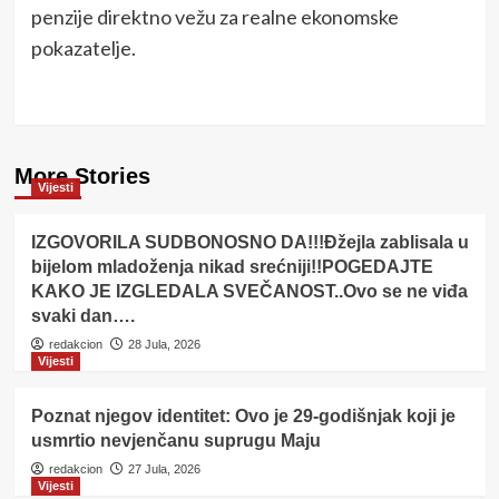
penzije direktno vežu za realne ekonomske
pokazatelje.
More Stories
Vijesti
IZGOVORILA SUDBONOSNO DA!!!Đžejla zablisala u
bijelom mladoženja nikad srećniji!!POGEDAJTE
KAKO JE IZGLEDALA SVEČANOST..Ovo se ne viđa
svaki dan….
redakcion
28 Jula, 2026
Vijesti
Poznat njegov identitet: Ovo je 29-godišnjak koji je
usmrtio nevjenčanu suprugu Maju
redakcion
27 Jula, 2026
Vijesti