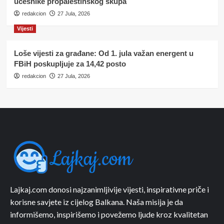
učesnike propalestinskog skupa
redakcion
27 Jula, 2026
Vijesti
Loše vijesti za građane: Od 1. jula važan energent u
FBiH poskupljuje za 14,42 posto
redakcion
27 Jula, 2026
Lajkaj.com donosi najzanimljivije vijesti, inspirativne priče i
korisne savjete iz cijelog Balkana. Naša misija je da
informišemo, inspirišemo i povežemo ljude kroz kvalitetan