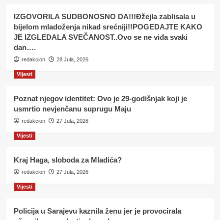
IZGOVORILA SUDBONOSNO DA!!!Đžejla zablisala u
bijelom mladoženja nikad srećniji!!POGEDAJTE KAKO
JE IZGLEDALA SVEČANOST..Ovo se ne viđa svaki
dan….
redakcion
28 Jula, 2026
Vijesti
Poznat njegov identitet: Ovo je 29-godišnjak koji je
usmrtio nevjenčanu suprugu Maju
redakcion
27 Jula, 2026
Vijesti
Kraj Haga, sloboda za Mladića?
redakcion
27 Jula, 2026
Vijesti
Policija u Sarajevu kaznila ženu jer je provocirala