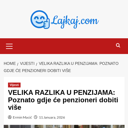
Skip
to
content
Primary
Menu
HOME
VIJESTI
VELIKA RAZLIKA U PENZIJAMA: POZNATO
GDJE ĆE PENZIONERI DOBITI VIŠE
Vijesti
VELIKA RAZLIKA U PENZIJAMA:
Poznato gdje će penzioneri dobiti
više
Ermin Macić
11 Januara, 2026