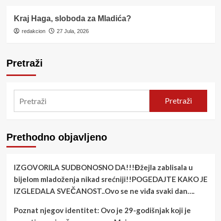
Kraj Haga, sloboda za Mladića?
redakcion
27 Jula, 2026
Pretraži
Pretraži
Prethodno objavljeno
IZGOVORILA SUDBONOSNO DA!!!Đžejla zablisala u
bijelom mladoženja nikad srećniji!!POGEDAJTE KAKO JE
IZGLEDALA SVEČANOST..Ovo se ne viđa svaki dan….
Poznat njegov identitet: Ovo je 29-godišnjak koji je