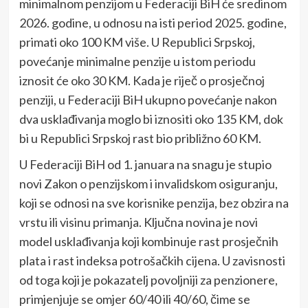
minimalnom penzijom u Federaciji BiH će sredinom
2026. godine, u odnosu na isti period 2025. godine,
primati oko 100 KM više. U Republici Srpskoj,
povećanje minimalne penzije u istom periodu
iznosit će oko 30 KM. Kada je riječ o prosječnoj
penziji, u Federaciji BiH ukupno povećanje nakon
dva usklađivanja moglo bi iznositi oko 135 KM, dok
bi u Republici Srpskoj rast bio približno 60 KM.
U Federaciji BiH od 1. januara na snagu je stupio
novi Zakon o penzijskom i invalidskom osiguranju,
koji se odnosi na sve korisnike penzija, bez obzira na
vrstu ili visinu primanja. Ključna novina je novi
model usklađivanja koji kombinuje rast prosječnih
plata i rast indeksa potrošačkih cijena. U zavisnosti
od toga koji je pokazatelj povoljniji za penzionere,
primjenjuje se omjer 60/40 ili 40/60, čime se