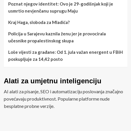
Poznat njegov identitet: Ovo je 29-godišnjak koji je
usmrtio nevjenčanu suprugu Maju
Kraj Haga, sloboda za Mladića?
Policija u Sarajevu kaznila ženu jer je provocirala
učesnike propalestinskog skupa
Loše vijesti za građane: Od 1. jula važan energent u FBiH
poskupljuje za 14,42 posto
Alati za umjetnu inteligenciju
AI alati za pisanje, SEO i automatizaciju poslovanja značajno
povećavaju produktivnost. Popularne platforme nude
besplatne probne verzije.