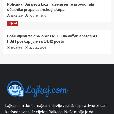
Policija u Sarajevu kaznila ženu jer je provocirala
učesnike propalestinskog skupa
redakcion
27 Jula, 2026
Vijesti
Loše vijesti za građane: Od 1. jula važan energent u
FBiH poskupljuje za 14,42 posto
redakcion
27 Jula, 2026
Lajkaj.com donosi najzanimljivije vijesti, inspirativne priče i
korisne savjete iz cijelog Balkana. Naša misija je da