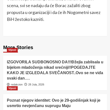
scena, svi se nadaju da će Borac zažaliti zbog
propusta u organizaciji i da će ih Nogometni savez
BiH žestoko kazniti.
More Stories
Vijesti
IZGOVORILA SUDBONOSNO DA!!!Đžejla zablisala u
bijelom mladoženja nikad srećniji!!POGEDAJTE
KAKO JE IZGLEDALA SVEČANOST..Ovo se ne viđa
svaki dan….
redakcion
28 Jula, 2026
Vijesti
Poznat njegov identitet: Ovo je 29-godišnjak koji je
usmrtio nevjenčanu suprugu Maju