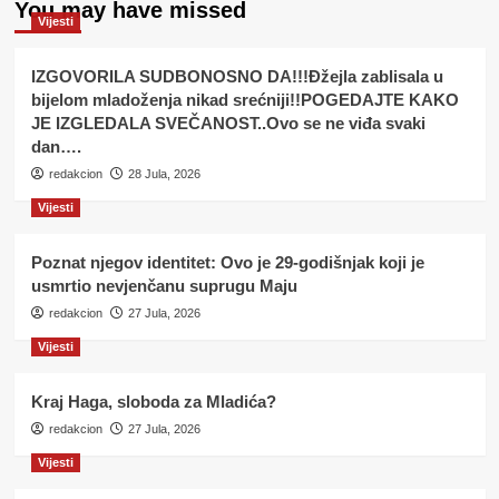
You may have missed
Vijesti
IZGOVORILA SUDBONOSNO DA!!!Đžejla zablisala u
bijelom mladoženja nikad srećniji!!POGEDAJTE KAKO
JE IZGLEDALA SVEČANOST..Ovo se ne viđa svaki
dan….
redakcion
28 Jula, 2026
Vijesti
Poznat njegov identitet: Ovo je 29-godišnjak koji je
usmrtio nevjenčanu suprugu Maju
redakcion
27 Jula, 2026
Vijesti
Kraj Haga, sloboda za Mladića?
redakcion
27 Jula, 2026
Vijesti