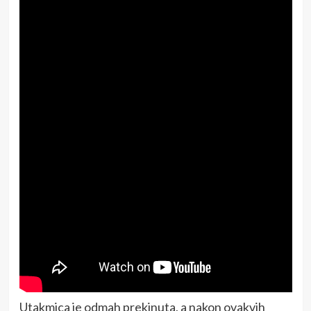
Utakmica je odmah prekinuta, a nakon ovakvih