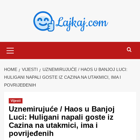
Skip
to
content
Primary
Menu
HOME
VIJESTI
UZNEMIRUJUĆE / HAOS U BANJOJ LUCI:
HULIGANI NAPALI GOSTE IZ CAZINA NA UTAKMICI, IMA I
POVRIJEĐENIH
Vijesti
Uznemirujuće / Haos u Banjoj
Luci: Huligani napali goste iz
Cazina na utakmici, ima i
povrijeđenih