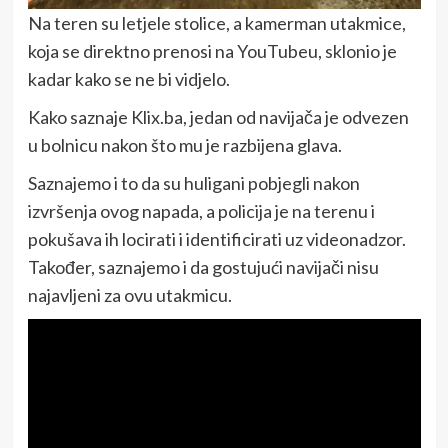
Na teren su letjele stolice, a kamerman utakmice,
koja se direktno prenosi na YouTubeu, sklonio je
kadar kako se ne bi vidjelo.
Kako saznaje Klix.ba, jedan od navijača je odvezen
u bolnicu nakon što mu je razbijena glava.
Saznajemo i to da su huligani pobjegli nakon
izvršenja ovog napada, a policija je na terenu i
pokušava ih locirati i identificirati uz videonadzor.
Također, saznajemo i da gostujući navijači nisu
najavljeni za ovu utakmicu.