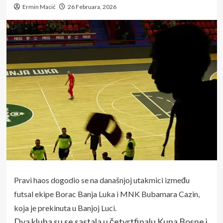
Ermin Macić
26 Februara, 2026
Pravi haos dogodio se na današnjoj utakmici između
futsal ekipe Borac Banja Luka i MNK Bubamara Cazin,
koja je prekinuta u Banjoj Luci.
Dva kluba su se sastala u četvrtfinalu Kupa Bosne i