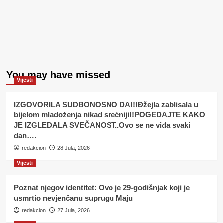
You may have missed
Vijesti
IZGOVORILA SUDBONOSNO DA!!!Đžejla zablisala u
bijelom mladoženja nikad srećniji!!POGEDAJTE KAKO
JE IZGLEDALA SVEČANOST..Ovo se ne viđa svaki
dan….
redakcion
28 Jula, 2026
Vijesti
Poznat njegov identitet: Ovo je 29-godišnjak koji je
usmrtio nevjenčanu suprugu Maju
redakcion
27 Jula, 2026