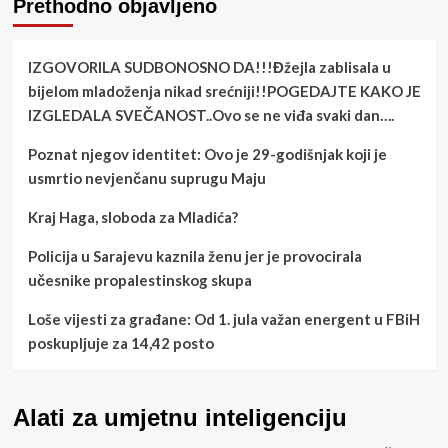
Prethodno objavljeno
IZGOVORILA SUDBONOSNO DA!!!Đžejla zablisala u
bijelom mladoženja nikad srećniji!!POGEDAJTE KAKO JE
IZGLEDALA SVEČANOST..Ovo se ne viđa svaki dan….
Poznat njegov identitet: Ovo je 29-godišnjak koji je
usmrtio nevjenčanu suprugu Maju
Kraj Haga, sloboda za Mladića?
Policija u Sarajevu kaznila ženu jer je provocirala
učesnike propalestinskog skupa
Loše vijesti za građane: Od 1. jula važan energent u FBiH
poskupljuje za 14,42 posto
Alati za umjetnu inteligenciju