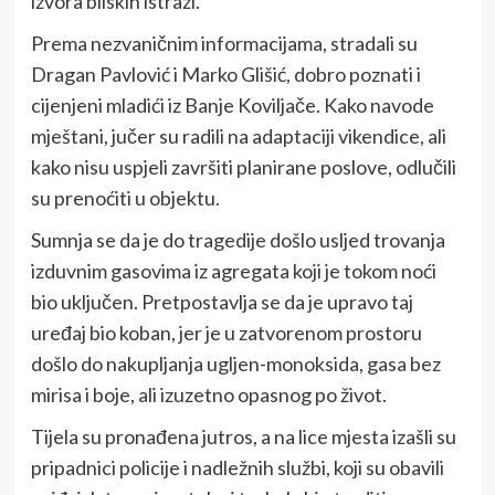
izvora bliskih istrazi.
Prema nezvaničnim informacijama, stradali su
Dragan Pavlović i Marko Glišić, dobro poznati i
cijenjeni mladići iz Banje Koviljače. Kako navode
mještani, jučer su radili na adaptaciji vikendice, ali
kako nisu uspjeli završiti planirane poslove, odlučili
su prenoćiti u objektu.
Sumnja se da je do tragedije došlo usljed trovanja
izduvnim gasovima iz agregata koji je tokom noći
bio uključen. Pretpostavlja se da je upravo taj
uređaj bio koban, jer je u zatvorenom prostoru
došlo do nakupljanja ugljen-monoksida, gasa bez
mirisa i boje, ali izuzetno opasnog po život.
Tijela su pronađena jutros, a na lice mjesta izašli su
pripadnici policije i nadležnih službi, koji su obavili