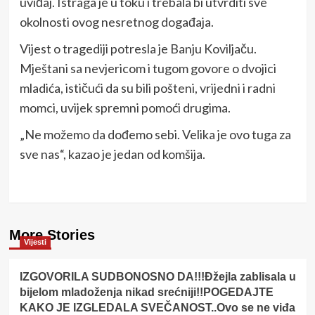
uviđaj. Istraga je u toku i trebala bi utvrditi sve
okolnosti ovog nesretnog događaja.
Vijest o tragediji potresla je Banju Koviljaču.
Mještani sa nevjericom i tugom govore o dvojici
mladića, ističući da su bili pošteni, vrijedni i radni
momci, uvijek spremni pomoći drugima.
„Ne možemo da dođemo sebi. Velika je ovo tuga za
sve nas“, kazao je jedan od komšija.
More Stories
Vijesti
IZGOVORILA SUDBONOSNO DA!!!Đžejla zablisala u
bijelom mladoženja nikad srećniji!!POGEDAJTE
KAKO JE IZGLEDALA SVEČANOST..Ovo se ne viđa