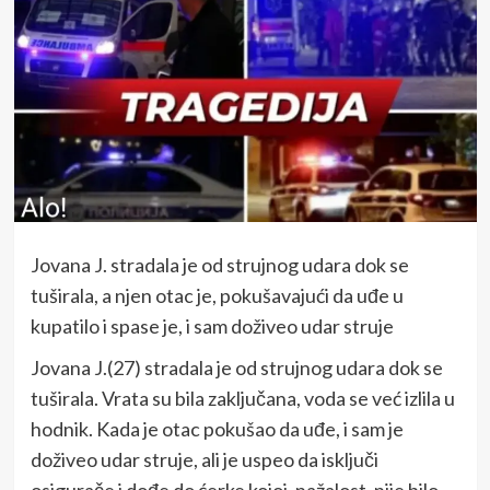
Jovana J. stradala je od strujnog udara dok se
tuširala, a njen otac je, pokušavajući da uđe u
kupatilo i spase je, i sam doživeo udar struje
Jovana J.(27) stradala je od strujnog udara dok se
tuširala. Vrata su bila zaključana, voda se već izlila u
hodnik. Kada je otac pokušao da uđe, i sam je
doživeo udar struje, ali je uspeo da isključi