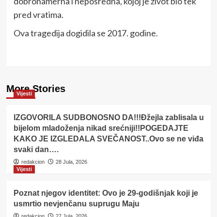
dobronamerna i neposredna, kojoj je život bio tek
pred vratima.
Ova tragedija dogidila se 2017. godine.
More Stories
Vijesti
IZGOVORILA SUDBONOSNO DA!!!Đžejla zablisala u
bijelom mladoženja nikad srećniji!!POGEDAJTE
KAKO JE IZGLEDALA SVEČANOST..Ovo se ne viđa
svaki dan….
redakcion
28 Jula, 2026
Vijesti
Poznat njegov identitet: Ovo je 29-godišnjak koji je
usmrtio nevjenčanu suprugu Maju
redakcion
27 Jula, 2026