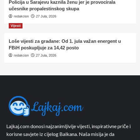
Policija u Sarajevu kaznila ženu jer je provocirala
učesnike propalestinskog skupa
redakcion
27 Jula, 2026
Vijesti
Loše vijesti za građane: Od 1. jula važan energent u
FBiH poskupljuje za 14,42 posto
redakcion
27 Jula, 2026
Lajkaj.com donosi najzanimljivije vijesti, inspirativne priče i
korisne savjete iz cijelog Balkana. Naša misija je da