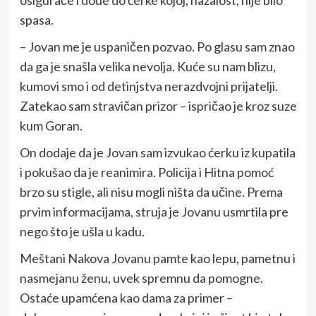
osigurače i dođe do ćerke kojoj, nažalost, nije bilo
spasa.
– Jovan me je uspaničen pozvao. Po glasu sam znao
da ga je snašla velika nevolja. Kuće su nam blizu,
kumovi smo i od detinjstva nerazdvojni prijatelji.
Zatekao sam stravičan prizor – ispričao je kroz suze
kum Goran.
On dodaje da je Jovan sam izvukao ćerku iz kupatila
i pokušao da je reanimira. Policija i Hitna pomoć
brzo su stigle, ali nisu mogli ništa da učine. Prema
prvim informacijama, struja je Jovanu usmrtila pre
nego što je ušla u kadu.
Meštani Nakova Jovanu pamte kao lepu, pametnu i
nasmejanu ženu, uvek spremnu da pomogne.
Ostaće upamćena kao dama za primer –