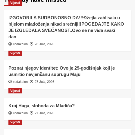
Vijesti
IZGOVORILA SUDBONOSNO DA!!!Đžejla zablisala u
bijelom mladoženja nikad srećniji!!POGEDAJTE KAKO
JE IZGLEDALA SVEČANOST..Ovo se ne viđa svaki
dan….
redakcion
28 Jula, 2026
Vijesti
Poznat njegov identitet: Ovo je 29-godišnjak koji je
usmrtio nevjenčanu suprugu Maju
redakcion
27 Jula, 2026
Vijesti
Kraj Haga, sloboda za Mladića?
redakcion
27 Jula, 2026
Vijesti