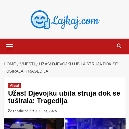
Skip
to
content
Primary
Menu
HOME
VIJESTI
UŽAS! DJEVOJKU UBILA STRUJA DOK SE
TUŠIRALA: TRAGEDIJA
Vijesti
Užas! Djevojku ubila struja dok se
tuširala: Tragedija
redakcion
10 Juna, 2026