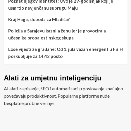
Poznat njegov identitet: Ovo je 29-godišnjak koji je
usmrtio nevjenčanu suprugu Maju
Kraj Haga, sloboda za Mladića?
Policija u Sarajevu kaznila ženu jer je provocirala
učesnike propalestinskog skupa
Loše vijesti za građane: Od 1. jula važan energent u FBiH
poskupljuje za 14,42 posto
Alati za umjetnu inteligenciju
AI alati za pisanje, SEO i automatizaciju poslovanja značajno
povećavaju produktivnost. Popularne platforme nude
besplatne probne verzije.