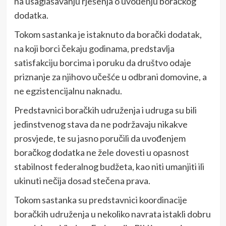
na usaglašavanju rješenja o uvođenju boračkog
dodatka.
Tokom sastanka je istaknuto da borački dodatak,
na koji borci čekaju godinama, predstavlja
satisfakciju borcima i poruku da društvo odaje
priznanje za njihovo učešće u odbrani domovine, a
ne egzistencijalnu naknadu.
Predstavnici boračkih udruženja i udruga su bili
jedinstvenog stava da ne podržavaju nikakve
prosvjede, te su jasno poručili da uvođenjem
boračkog dodatka ne žele dovesti u opasnost
stabilnost federalnog budžeta, kao niti umanjiti ili
ukinuti nečija dosad stečena prava.
Tokom sastanka su predstavnici koordinacije
boračkih udruženja u nekoliko navrata istakli dobru