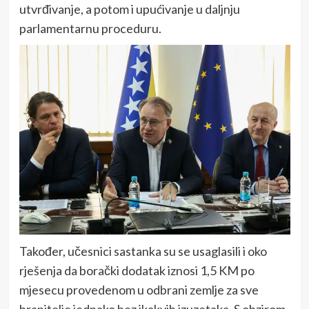
utvrđivanje, a potom i upućivanje u daljnju
parlamentarnu proceduru.
Također, učesnici sastanka su se usaglasili i oko
rješenja da borački dodatak iznosi 1,5 KM po
mjesecu provedenom u odbrani zemlje za sve
branitelje jednako bez ikakvih izuzetaka. S obzirom