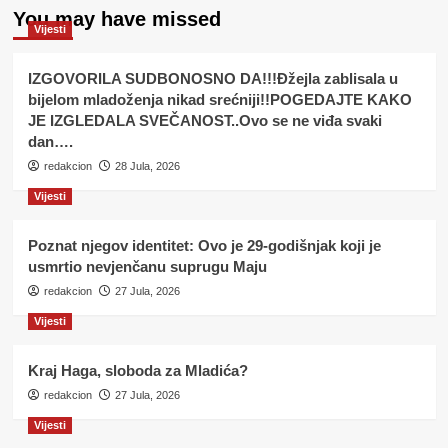
You may have missed
Vijesti
IZGOVORILA SUDBONOSNO DA!!!Đžejla zablisala u
bijelom mladoženja nikad srećniji!!POGEDAJTE KAKO
JE IZGLEDALA SVEČANOST..Ovo se ne viđa svaki
dan….
redakcion
28 Jula, 2026
Vijesti
Poznat njegov identitet: Ovo je 29-godišnjak koji je
usmrtio nevjenčanu suprugu Maju
redakcion
27 Jula, 2026
Vijesti
Kraj Haga, sloboda za Mladića?
redakcion
27 Jula, 2026
Vijesti