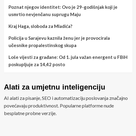
Poznat njegov identitet: Ovo je 29-godišnjak koji je
usmrtio nevjenčanu suprugu Maju
Kraj Haga, sloboda za Mladića?
Policija u Sarajevu kaznila ženu jer je provocirala
učesnike propalestinskog skupa
Loše vijesti za građane: Od 1. jula važan energent u FBiH
poskupljuje za 14,42 posto
Alati za umjetnu inteligenciju
AI alati za pisanje, SEO i automatizaciju poslovanja značajno
povećavaju produktivnost. Popularne platforme nude
besplatne probne verzije.