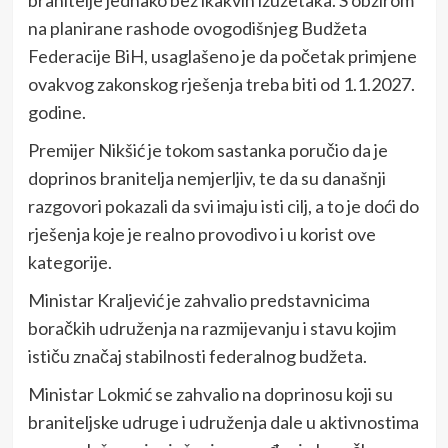
na planirane rashode ovogodišnjeg Budžeta
Federacije BiH, usaglašeno je da početak primjene
ovakvog zakonskog rješenja treba biti od 1.1.2027.
godine.
Premijer Nikšić je tokom sastanka poručio da je
doprinos branitelja nemjerljiv, te da su današnji
razgovori pokazali da svi imaju isti cilj, a to je doći do
rješenja koje je realno provodivo i u korist ove
kategorije.
Ministar Kraljević je zahvalio predstavnicima
boračkih udruženja na razmijevanju i stavu kojim
ističu značaj stabilnosti federalnog budžeta.
Ministar Lokmić se zahvalio na doprinosu koji su
braniteljske udruge i udruženja dale u aktivnostima