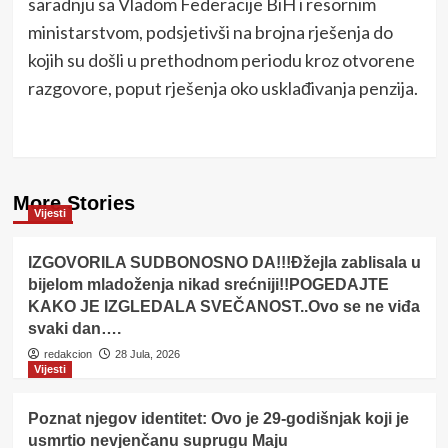
saradnju sa Vladom Federacije BiH i resornim
ministarstvom, podsjetivši na brojna rješenja do
kojih su došli u prethodnom periodu kroz otvorene
razgovore, poput rješenja oko usklađivanja penzija.
More Stories
Vijesti
IZGOVORILA SUDBONOSNO DA!!!Đžejla zablisala u
bijelom mladoženja nikad srećniji!!POGEDAJTE
KAKO JE IZGLEDALA SVEČANOST..Ovo se ne viđa
svaki dan….
redakcion
28 Jula, 2026
Vijesti
Poznat njegov identitet: Ovo je 29-godišnjak koji je
usmrtio nevjenčanu suprugu Maju