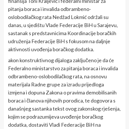
finansija Toni Kraljević i federalni ministar za
pitanja boraca i invalida odbrambeno-
oslobodilačkog rata Nedžad Lokmić održali su
danas, u sjedištu Vlade Federacije BiH u Sarajevu,
sastanak s predstavnicima Koordinacije boračkih
udruženja Federacije BiH s fokusom na daljnje
aktivnosti uvođenja boračkog dodatka.
akon konstruktivnog dijaloga zaključeno je da će
Federalno ministarstvo za pitanja boraca i invalida
odbrambeno-oslobodilačkog rata, na osnovu
materijala Radne grupe za izradu prijedloga
izmjena i dopuna Zakona o pravima demobilisanih
boraca i članova njihovih porodica, te dogovora s
današnjeg sastanka tekst ovog zakonskog rješenja,
kojim se podrazumijeva uvođenje boračkog
dodatka, dostaviti Vladi Federacije BiH na