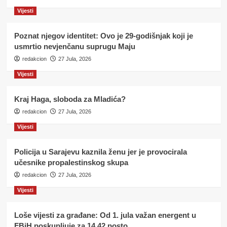
Vijesti
Poznat njegov identitet: Ovo je 29-godišnjak koji je
usmrtio nevjenčanu suprugu Maju
redakcion
27 Jula, 2026
Vijesti
Kraj Haga, sloboda za Mladića?
redakcion
27 Jula, 2026
Vijesti
Policija u Sarajevu kaznila ženu jer je provocirala
učesnike propalestinskog skupa
redakcion
27 Jula, 2026
Vijesti
Loše vijesti za građane: Od 1. jula važan energent u
FBiH poskupljuje za 14,42 posto