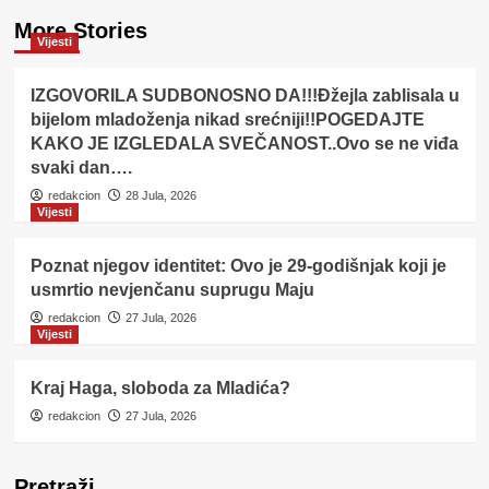
More Stories
Vijesti
IZGOVORILA SUDBONOSNO DA!!!Đžejla zablisala u
bijelom mladoženja nikad srećniji!!POGEDAJTE
KAKO JE IZGLEDALA SVEČANOST..Ovo se ne viđa
svaki dan….
redakcion
28 Jula, 2026
Vijesti
Poznat njegov identitet: Ovo je 29-godišnjak koji je
usmrtio nevjenčanu suprugu Maju
redakcion
27 Jula, 2026
Vijesti
Kraj Haga, sloboda za Mladića?
redakcion
27 Jula, 2026
Pretraži