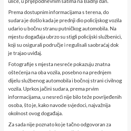
ulice, u prijepodnevnim satima na Badnji dan.
Prema dostupnim informacijama s terena, do
sudara je došlo kada je prednji dio policijskog vozila
udario u bočnu stranu putničkog automobila. Na
mjestu događaja ubrzo su stigli policijski službenici,
koji su osigurali područje i regulisali saobraćaj dok
je trajao uviđaj.
Fotografije s mjesta nesreće pokazuju znatna
oštećenja na oba vozila, posebno na prednjem
dijelu službenog automobila i bočnoj strani civilnog
vozila. Uprkos jačini sudara, prema prvim
informacijama, u nesreći nije bilo teže povrijeđenih
osoba, što je, kako navode svjedoci, najvažnija
okolnost ovog događaja.
Za sada nije poznato ko je tačno odgovoran za