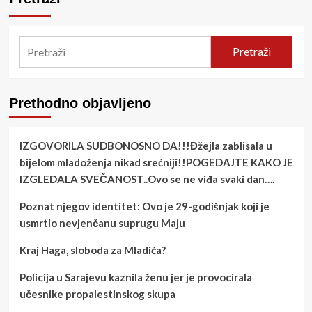
Pretraži
Prethodno objavljeno
IZGOVORILA SUDBONOSNO DA!!!Đžejla zablisala u
bijelom mladoženja nikad srećniji!!POGEDAJTE KAKO JE
IZGLEDALA SVEČANOST..Ovo se ne viđa svaki dan….
Poznat njegov identitet: Ovo je 29-godišnjak koji je
usmrtio nevjenčanu suprugu Maju
Kraj Haga, sloboda za Mladića?
Policija u Sarajevu kaznila ženu jer je provocirala
učesnike propalestinskog skupa