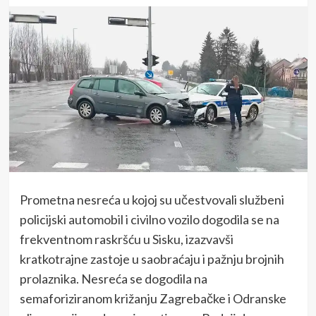
Prometna nesreća u kojoj su učestvovali službeni
policijski automobil i civilno vozilo dogodila se na
frekventnom raskršću u Sisku, izazvavši
kratkotrajne zastoje u saobraćaju i pažnju brojnih
prolaznika. Nesreća se dogodila na
semaforiziranom križanju Zagrebačke i Odranske