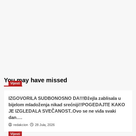
You may have missed
Vijesti
IZGOVORILA SUDBONOSNO DA!!!Đžejla zablisala u
bijelom mladoženja nikad srećniji!!POGEDAJTE KAKO
JE IZGLEDALA SVEČANOST..Ovo se ne viđa svaki
dan….
redakcion
28 Jula, 2026
Vijesti