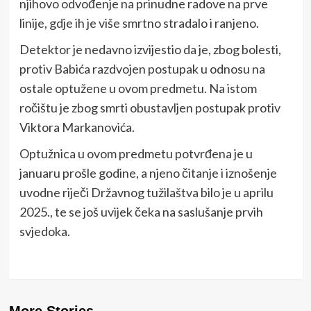
njihovo odvođenje na prinudne radove na prve
linije, gdje ih je više smrtno stradalo i ranjeno.
Detektor je nedavno izvijestio da je, zbog bolesti,
protiv Babića razdvojen postupak u odnosu na
ostale optužene u ovom predmetu. Na istom
ročištu je zbog smrti obustavljen postupak protiv
Viktora Markanovića.
Optužnica u ovom predmetu potvrđena je u
januaru prošle godine, a njeno čitanje i iznošenje
uvodne riječi Državnog tužilaštva bilo je u aprilu
2025., te se još uvijek čeka na saslušanje prvih
svjedoka.