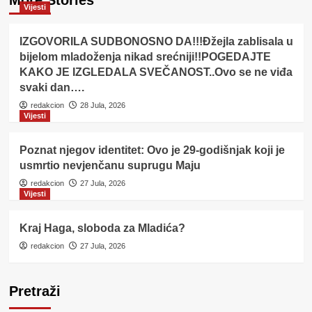
More Stories
Vijesti
IZGOVORILA SUDBONOSNO DA!!!Đžejla zablisala u
bijelom mladoženja nikad srećniji!!POGEDAJTE
KAKO JE IZGLEDALA SVEČANOST..Ovo se ne viđa
svaki dan….
redakcion
28 Jula, 2026
Vijesti
Poznat njegov identitet: Ovo je 29-godišnjak koji je
usmrtio nevjenčanu suprugu Maju
redakcion
27 Jula, 2026
Vijesti
Kraj Haga, sloboda za Mladića?
redakcion
27 Jula, 2026
Pretraži