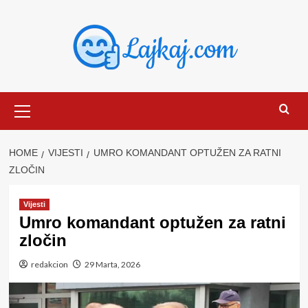
Skip
to
content
Primary
Menu
HOME
VIJESTI
UMRO KOMANDANT OPTUŽEN ZA RATNI
ZLOČIN
Vijesti
Umro komandant optužen za ratni
zločin
redakcion
29 Marta, 2026