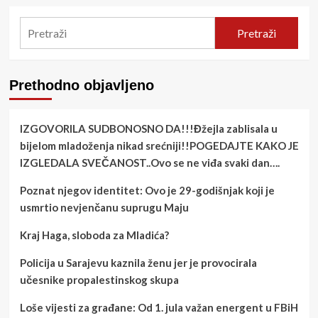
Pretraži
Prethodno objavljeno
IZGOVORILA SUDBONOSNO DA!!!Đžejla zablisala u
bijelom mladoženja nikad srećniji!!POGEDAJTE KAKO JE
IZGLEDALA SVEČANOST..Ovo se ne viđa svaki dan….
Poznat njegov identitet: Ovo je 29-godišnjak koji je
usmrtio nevjenčanu suprugu Maju
Kraj Haga, sloboda za Mladića?
Policija u Sarajevu kaznila ženu jer je provocirala
učesnike propalestinskog skupa
Loše vijesti za građane: Od 1. jula važan energent u FBiH