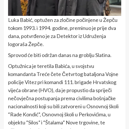
Luka Babić, optužen za zločine počinjene u Žepču
tokom 1993. i 1994. godine, preminuo je prije dva
dana, potvrđeno je za Detektor iz Udruženja
logoraša Žepče.
Sprovod će biti održan danas na groblju Slatina.
Optužnica je teretila Babića, u svojstvu
komandanta Treće čete Četvrtog bataljona Vojne
policije Vitez pri komandi 111. brigade Hrvatskog
vijeća obrane (HVO), da je propustio da spriječi
nečovječna postupanja prema civilima bošnjačke
nacionalnosti koji su bili zatvoreni u Osnovnoj školi
“Rade Kondić”, Osnovnoj školi u Perkovićima, u
objektu “Silos” i “Štalama” Nove trgovine, te