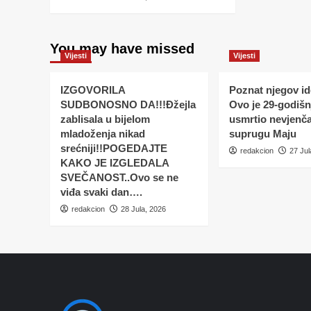
You may have missed
Vijesti
Vijesti
IZGOVORILA
Poznat njegov ide
SUDBONOSNO DA!!!Đžejla
Ovo je 29-godišnj
zablisala u bijelom
usmrtio nevjenč
mladoženja nikad
suprugu Maju
srećniji!!POGEDAJTE
redakcion
27 Jul
KAKO JE IZGLEDALA
SVEČANOST..Ovo se ne
viđa svaki dan….
redakcion
28 Jula, 2026