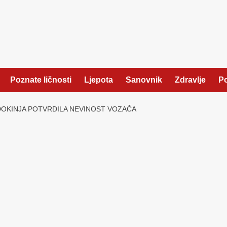
Poznate ličnosti
Ljepota
Sanovnik
Zdravlje
Po
OKINJA POTVRDILA NEVINOST VOZAČA