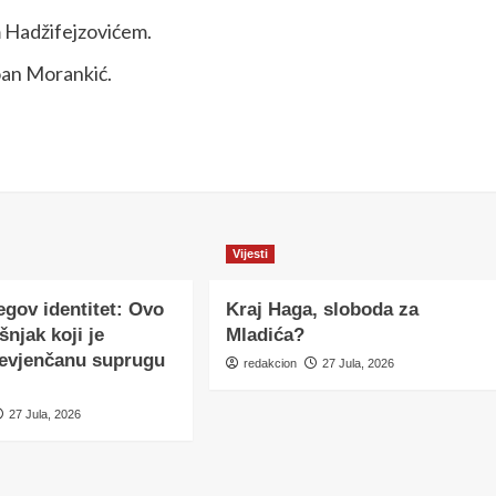
m Hadžifejzovićem.
oan Morankić.
Vijesti
egov identitet: Ovo
Kraj Haga, sloboda za
šnjak koji je
Mladića?
nevjenčanu suprugu
redakcion
27 Jula, 2026
27 Jula, 2026