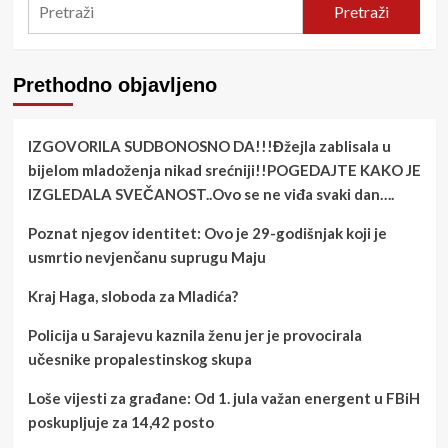
Pretraži
Prethodno objavljeno
IZGOVORILA SUDBONOSNO DA!!!Đžejla zablisala u
bijelom mladoženja nikad srećniji!!POGEDAJTE KAKO JE
IZGLEDALA SVEČANOST..Ovo se ne viđa svaki dan….
Poznat njegov identitet: Ovo je 29-godišnjak koji je
usmrtio nevjenčanu suprugu Maju
Kraj Haga, sloboda za Mladića?
Policija u Sarajevu kaznila ženu jer je provocirala
učesnike propalestinskog skupa
Loše vijesti za građane: Od 1. jula važan energent u FBiH
poskupljuje za 14,42 posto