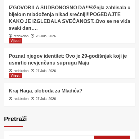
IZGOVORILA SUDBONOSNO DA!!!Đžejla zablisala u
bijelom mladoženja nikad srećniji!!POGEDAJTE
KAKO JE IZGLEDALA SVEČANOST..Ovo se ne viđa
svaki dan….
redakcion
28 Jula, 2026
Vijesti
Poznat njegov identitet: Ovo je 29-godišnjak koji je
usmrtio nevjenčanu suprugu Maju
redakcion
27 Jula, 2026
Vijesti
Kraj Haga, sloboda za Mladića?
redakcion
27 Jula, 2026
Pretraži