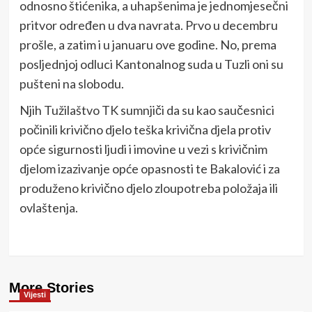
odnosno štićenika, a uhapšenima je jednomjesečni
pritvor određen u dva navrata. Prvo u decembru
prošle, a zatim i u januaru ove godine. No, prema
posljednjoj odluci Kantonalnog suda u Tuzli oni su
pušteni na slobodu.
Njih Tužilaštvo TK sumnjiči da su kao saučesnici
počinili krivično djelo teška krivična djela protiv
opće sigurnosti ljudi i imovine u vezi s krivičnim
djelom izazivanje opće opasnosti te Bakalović i za
produženo krivično djelo zloupotreba položaja ili
ovlaštenja.
More Stories
Vijesti