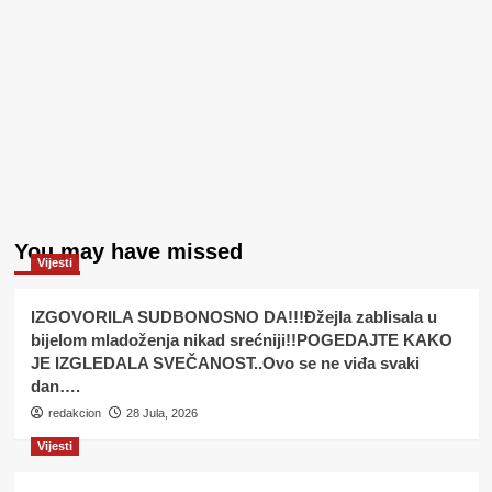
You may have missed
Vijesti
IZGOVORILA SUDBONOSNO DA!!!Đžejla zablisala u
bijelom mladoženja nikad srećniji!!POGEDAJTE KAKO
JE IZGLEDALA SVEČANOST..Ovo se ne viđa svaki
dan….
redakcion
28 Jula, 2026
Vijesti