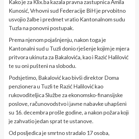
Kako je za Klix.ba kazala pravna zastupnica Amila
Kunosić, Vrhovni sud Federacije BiH je prvobitno
usvojio žalbe i predmet vratio Kantonalnom sudu
Tuzla na ponovni postupak.
Prema njenom pojašnjenju, nakon toga je
Kantonalni sud u Tuzli donio rješenje kojim je mjera
pritvora ukinuta za Bakalovića, kao i Razić Halilović
te su oni pušteni na slobodu.
Podsjetimo, Bakalović kao bivši direktor Doma
penzionera u Tuzli te Razić Halilović kao
rukovoditeljica Službe za ekonomsko-finansijske
poslove, računovodstvo i javne nabavke uhapšeni
su 16. decembra prošle godine, a nakon požara koji
je zahvatio jedan sprat te ustanove.
Od posljedica je smrtno stradalo 17 osoba,