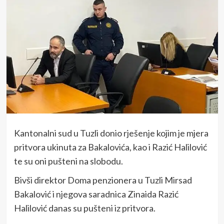
Kantonalni sud u Tuzli donio rješenje kojim je mjera
pritvora ukinuta za Bakalovića, kao i Razić Halilović
te su oni pušteni na slobodu.
Bivši direktor Doma penzionera u Tuzli Mirsad
Bakalović i njegova saradnica Zinaida Razić
Halilović danas su pušteni iz pritvora.