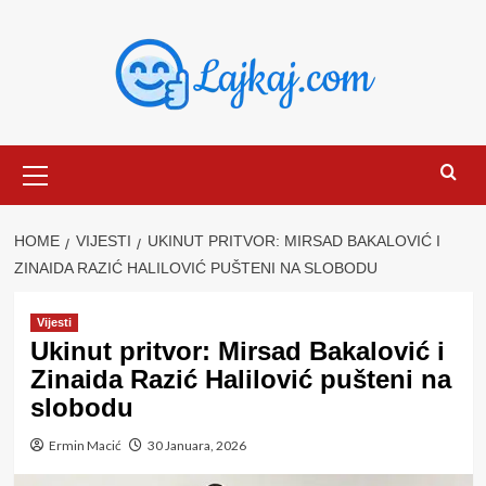
Skip
to
content
Primary
Menu
HOME
VIJESTI
UKINUT PRITVOR: MIRSAD BAKALOVIĆ I
ZINAIDA RAZIĆ HALILOVIĆ PUŠTENI NA SLOBODU
Vijesti
Ukinut pritvor: Mirsad Bakalović i
Zinaida Razić Halilović pušteni na
slobodu
Ermin Macić
30 Januara, 2026