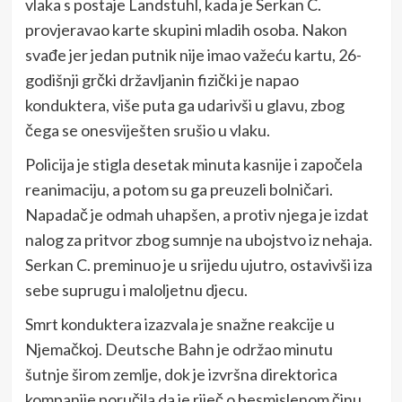
vlaka s postaje Landstuhl, kada je Serkan C.
provjeravao karte skupini mladih osoba. Nakon
svađe jer jedan putnik nije imao važeću kartu, 26-
godišnji grčki državljanin fizički je napao
konduktera, više puta ga udarivši u glavu, zbog
čega se onesviješten srušio u vlaku.
Policija je stigla desetak minuta kasnije i započela
reanimaciju, a potom su ga preuzeli bolničari.
Napadač je odmah uhapšen, a protiv njega je izdat
nalog za pritvor zbog sumnje na ubojstvo iz nehaja.
Serkan C. preminuo je u srijedu ujutro, ostavivši iza
sebe suprugu i maloljetnu djecu.
Smrt konduktera izazvala je snažne reakcije u
Njemačkoj. Deutsche Bahn je održao minutu
šutnje širom zemlje, dok je izvršna direktorica
kompanije poručila da je riječ o besmislenom činu