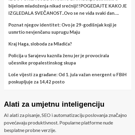
bijelom mladoženja nikad srećniji!!POGEDAJTE KAKO JE
IZGLEDALA SVEČANOST..Ovo se ne viđa svaki dan….
Poznat njegov identitet: Ovo je 29-godišnjak koji je
usmrtio nevjenčanu suprugu Maju
Kraj Haga, sloboda za Mladića?
Policija u Sarajevu kaznila ženu jer je provocirala
učesnike propalestinskog skupa
Loše vijesti za građane: Od 1. jula važan energent u FBiH
poskupljuje za 14,42 posto
Alati za umjetnu inteligenciju
AI alati za pisanje, SEO i automatizaciju poslovanja značajno
povećavaju produktivnost. Popularne platforme nude
besplatne probne verzije.