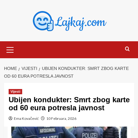
Skip
to
content
Primary
Menu
HOME
VIJESTI
UBIJEN KONDUKTER: SMRT ZBOG KARTE
OD 60 EURA POTRESLA JAVNOST
Vijesti
Ubijen kondukter: Smrt zbog karte
od 60 eura potresla javnost
Ema Kovačević
10 Februara, 2026