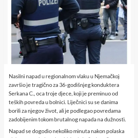
Nasilni napad u regionalnom vlaku u Njemačkoj
završio je tragično za 36-godišnjeg konduktera
Serkana C., oca troje djece, koji je preminuo od
teških povreda u bolnici. Liječnici su se danima
borili za njegov život, ali je podlegao povredama
zadobijenim tokom brutalnog napada na dužnosti.
Napad se dogodio nekoliko minuta nakon polaska