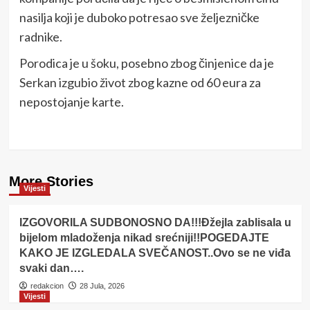
nasilja koji je duboko potresao sve željezničke
radnike.
Porodica je u šoku, posebno zbog činjenice da je
Serkan izgubio život zbog kazne od 60 eura za
nepostojanje karte.
More Stories
Vijesti
IZGOVORILA SUDBONOSNO DA!!!Đžejla zablisala u
bijelom mladoženja nikad srećniji!!POGEDAJTE
KAKO JE IZGLEDALA SVEČANOST..Ovo se ne viđa
svaki dan….
redakcion
28 Jula, 2026
Vijesti