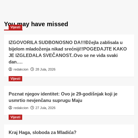
You may have missed
Vijesti
IZGOVORILA SUDBONOSNO DA!!!Đžejla zablisala u
bijelom mladoženja nikad srećniji!!POGEDAJTE KAKO
JE IZGLEDALA SVEČANOST..Ovo se ne viđa svaki
dan….
redakcion
28 Jula, 2026
Vijesti
Poznat njegov identitet: Ovo je 29-godišnjak koji je
usmrtio nevjenčanu suprugu Maju
redakcion
27 Jula, 2026
Vijesti
Kraj Haga, sloboda za Mladića?