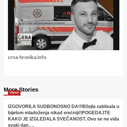
crna-hronika.info
More Stories
Vijesti
IZGOVORILA SUDBONOSNO DA!!!Đžejla zablisala u
bijelom mladoženja nikad srećniji!!POGEDAJTE
KAKO JE IZGLEDALA SVEČANOST..Ovo se ne viđa
svaki dan….