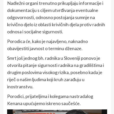
Nadležni organi trenutno prikupljaju informacije i
dokumentaciju s ciljem utvrđivanja eventualne
odgovornosti, odnosno postojanja sumnje na
krivično djelo iz oblasti krivičnih djela protiv radnih
odnosa i socijalne sigurnosti.
Porodica će, kako je najavljeno, naknadno
obavijestiti javnost o terminu dženaze.
Smrt još jednog bh. radnika u Sloveniji ponovo je
otvorila pitanje sigurnosti radnika na gradilištima i
drugim poslovima visokog rizika, posebno kada je
riječ o našim ljudima koji kruh zarađuju u
inostranstvu.
Porodici, prijateljima i kolegama nastradalog
Kenana upućujemo iskreno saučešće.