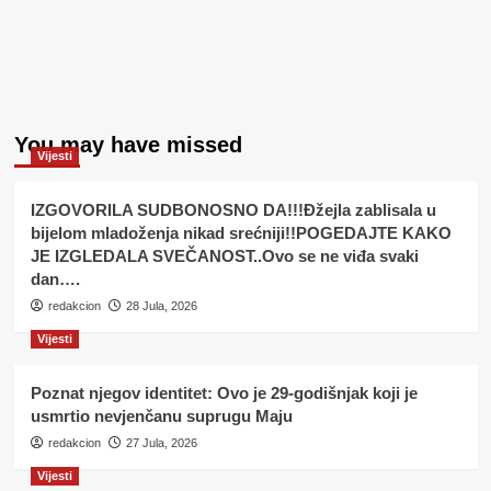
You may have missed
Vijesti
IZGOVORILA SUDBONOSNO DA!!!Đžejla zablisala u
bijelom mladoženja nikad srećniji!!POGEDAJTE KAKO
JE IZGLEDALA SVEČANOST..Ovo se ne viđa svaki
dan….
redakcion
28 Jula, 2026
Vijesti
Poznat njegov identitet: Ovo je 29-godišnjak koji je
usmrtio nevjenčanu suprugu Maju
redakcion
27 Jula, 2026
Vijesti