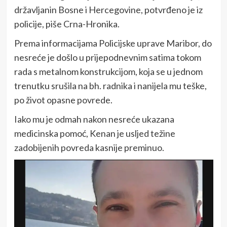
državljanin Bosne i Hercegovine, potvrđeno je iz
policije, piše Crna-Hronika.
Prema informacijama Policijske uprave Maribor, do
nesreće je došlo u prijepodnevnim satima tokom
rada s metalnom konstrukcijom, koja se u jednom
trenutku srušila na bh. radnika i nanijela mu teške,
po život opasne povrede.
Iako mu je odmah nakon nesreće ukazana
medicinska pomoć, Kenan je usljed težine
zadobijenih povreda kasnije preminuo.