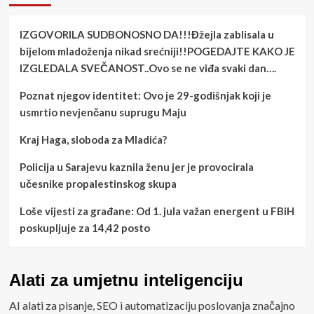
IZGOVORILA SUDBONOSNO DA!!!Đžejla zablisala u
bijelom mladoženja nikad srećniji!!POGEDAJTE KAKO JE
IZGLEDALA SVEČANOST..Ovo se ne viđa svaki dan….
Poznat njegov identitet: Ovo je 29-godišnjak koji je
usmrtio nevjenčanu suprugu Maju
Kraj Haga, sloboda za Mladića?
Policija u Sarajevu kaznila ženu jer je provocirala
učesnike propalestinskog skupa
Loše vijesti za građane: Od 1. jula važan energent u FBiH
poskupljuje za 14,42 posto
Alati za umjetnu inteligenciju
AI alati za pisanje, SEO i automatizaciju poslovanja značajno