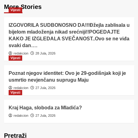
More Stories
Vijesti
IZGOVORILA SUDBONOSNO DA!!!Đžejla zablisala u
bijelom mladoženja nikad srećniji!!POGEDAJTE
KAKO JE IZGLEDALA SVEČANOST..Ovo se ne viđa
svaki dan….
redakcion
28 Jula, 2026
Vijesti
Poznat njegov identitet: Ovo je 29-godišnjak koji je
usmrtio nevjenčanu suprugu Maju
redakcion
27 Jula, 2026
Vijesti
Kraj Haga, sloboda za Mladića?
redakcion
27 Jula, 2026
Pretraži