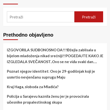
Pretraži
Prethodno objavljeno
IZGOVORILA SUDBONOSNO DA!!!Đžejla zablisala u
bijelom mladoženja nikad srećniji!!POGEDAJTE KAKO JE
IZGLEDALA SVEČANOST..Ovo se ne viđa svaki dan….
Poznat njegov identitet: Ovo je 29-godišnjak koji je
usmrtio nevjenčanu suprugu Maju
Kraj Haga, sloboda za Mladića?
Policija u Sarajevu kaznila ženu jer je provocirala
učesnike propalestinskog skupa