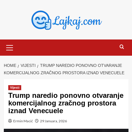
Skip
to
content
Primary
Menu
HOME
VIJESTI
TRUMP NAREDIO PONOVNO OTVARANJE
KOMERCIJALNOG ZRAČNOG PROSTORA IZNAD VENECUELE
Vijesti
Trump naredio ponovno otvaranje
komercijalnog zračnog prostora
iznad Venecuele
Ermin Macić
29 Januara, 2026