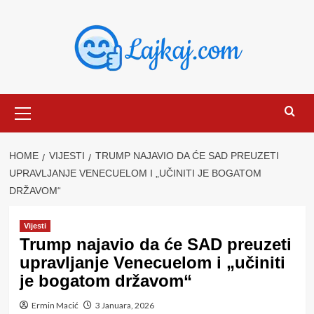
Skip
to
content
Primary
Menu
HOME
VIJESTI
TRUMP NAJAVIO DA ĆE SAD PREUZETI
UPRAVLJANJE VENECUELOM I „UČINITI JE BOGATOM
DRŽAVOM“
Vijesti
Trump najavio da će SAD preuzeti
upravljanje Venecuelom i „učiniti
je bogatom državom“
Ermin Macić
3 Januara, 2026