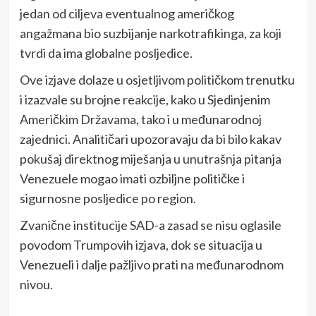
jedan od ciljeva eventualnog američkog
angažmana bio suzbijanje narkotrafikinga, za koji
tvrdi da ima globalne posljedice.
Ove izjave dolaze u osjetljivom političkom trenutku
i izazvale su brojne reakcije, kako u Sjedinjenim
Američkim Državama, tako i u međunarodnoj
zajednici. Analitičari upozoravaju da bi bilo kakav
pokušaj direktnog miješanja u unutrašnja pitanja
Venezuele mogao imati ozbiljne političke i
sigurnosne posljedice po region.
Zvanične institucije SAD-a zasad se nisu oglasile
povodom Trumpovih izjava, dok se situacija u
Venezueli i dalje pažljivo prati na međunarodnom
nivou.