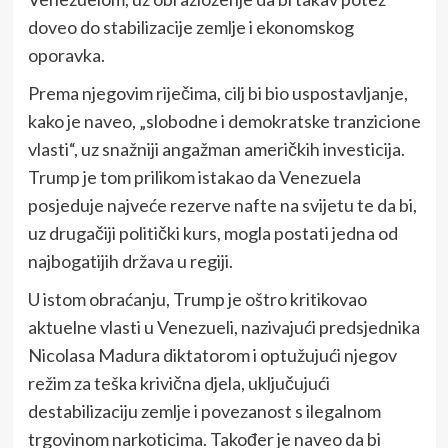
doveo do stabilizacije zemlje i ekonomskog
oporavka.
Prema njegovim riječima, cilj bi bio uspostavljanje,
kako je naveo, „slobodne i demokratske tranzicione
vlasti“, uz snažniji angažman američkih investicija.
Trump je tom prilikom istakao da Venezuela
posjeduje najveće rezerve nafte na svijetu te da bi,
uz drugačiji politički kurs, mogla postati jedna od
najbogatijih država u regiji.
U istom obraćanju, Trump je oštro kritikovao
aktuelne vlasti u Venezueli, nazivajući predsjednika
Nicolasa Madura diktatorom i optužujući njegov
režim za teška krivična djela, uključujući
destabilizaciju zemlje i povezanost s ilegalnom
trgovinom narkoticima. Također je naveo da bi