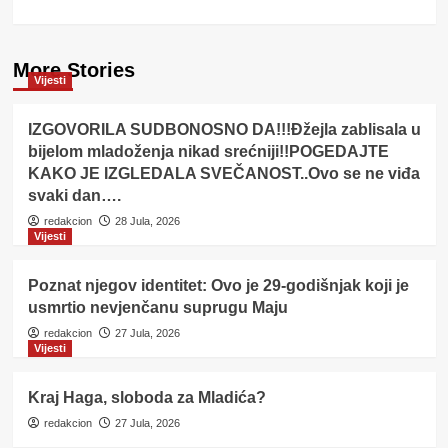
More Stories
Vijesti
IZGOVORILA SUDBONOSNO DA!!!Đžejla zablisala u
bijelom mladoženja nikad srećniji!!POGEDAJTE
KAKO JE IZGLEDALA SVEČANOST..Ovo se ne viđa
svaki dan….
redakcion
28 Jula, 2026
Vijesti
Poznat njegov identitet: Ovo je 29-godišnjak koji je
usmrtio nevjenčanu suprugu Maju
redakcion
27 Jula, 2026
Vijesti
Kraj Haga, sloboda za Mladića?
redakcion
27 Jula, 2026