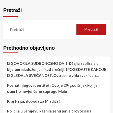
Pretraži
Pretraži
Prethodno objavljeno
IZGOVORILA SUDBONOSNO DA!!!Đžejla zablisala u
bijelom mladoženja nikad srećniji!!POGEDAJTE KAKO JE
IZGLEDALA SVEČANOST..Ovo se ne viđa svaki dan….
Poznat njegov identitet: Ovo je 29-godišnjak koji je
usmrtio nevjenčanu suprugu Maju
Kraj Haga, sloboda za Mladića?
Policija u Sarajevu kaznila ženu jer je provocirala