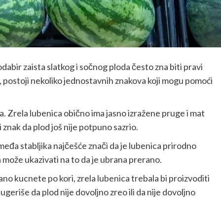
dabir zaista slatkog i sočnog ploda često zna biti pravi
o, postoji nekoliko jednostavnih znakova koji mogu pomoći
ora. Zrela lubenica obično ima jasno izražene pruge i mat
i znak da plod još nije potpuno sazrio.
smeđa stabljika najčešće znači da je lubenica prirodno
ka može ukazivati na to da je ubrana prerano.
no kucnete po kori, zrela lubenica trebala bi proizvoditi
sugeriše da plod nije dovoljno zreo ili da nije dovoljno