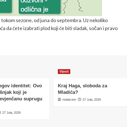
 tokom sezone, od juna do septembra. Uz nekoliko
 da ćete izabrati plod koji će biti sladak, sočan i pravo
Vijesti
egov identitet: Ovo
Kraj Haga, sloboda za
šnjak koji je
Mladića?
nevjenčanu suprugu
redakcion
27 Jula, 2026
27 Jula, 2026