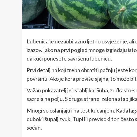
Lubenica je nezaobilazno ljetno osvježenje, ali o
izazov. Iako na prvi pogled mnoge izgledaju ist
da kući ponesete savršenu lubenicu.
Prvi detalj na koji treba obratiti pažnju jeste k
površinu. Ako je kora previše sjajna, to može bit
Važan pokazatelj je i stabljika. Suha, žućkasto-
sazrela na polju. S druge strane, zelena stablji
Mnogi se oslanjaju i na test kucanjem. Kada laga
dubok i šupalj zvuk. Tupi ili previsoki ton često 
sočan.