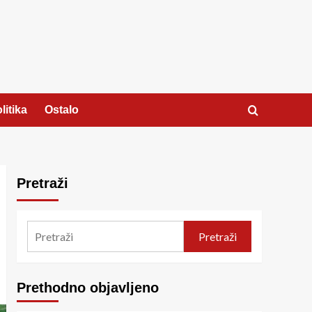
litika
Ostalo
Pretraži
Pretraži
Prethodno objavljeno