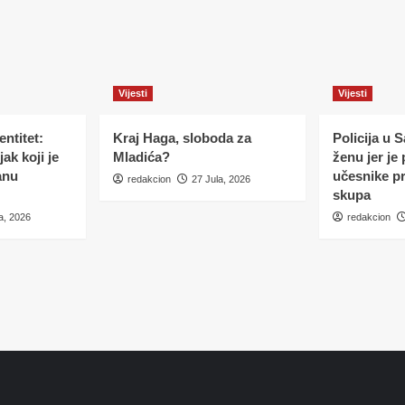
Vijesti
Vijesti
ntitet:
Kraj Haga, sloboda za
Policija u 
ak koji je
Mladića?
ženu jer je
anu
učesnike p
redakcion
27 Jula, 2026
skupa
a, 2026
redakcion