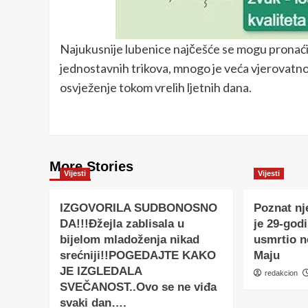
Najukusnije lubenice najčešće se mogu pronaći
jednostavnih trikova, mnogo je veća vjerovatnoća
osvježenje tokom vrelih ljetnih dana.
More Stories
Vijesti
Vijesti
IZGOVORILA SUDBONOSNO
Poznat nj
DA!!!Đžejla zablisala u
je 29-godi
bijelom mladoženja nikad
usmrtio 
srećniji!!POGEDAJTE KAKO
Maju
JE IZGLEDALA
redakcion
SVEČANOST..Ovo se ne viđa
svaki dan….