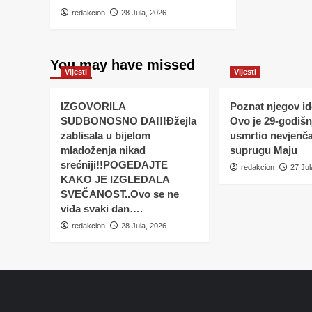
redakcion
28 Jula, 2026
You may have missed
Vijesti
Vijesti
IZGOVORILA
Poznat njegov ide
SUDBONOSNO DA!!!Đžejla
Ovo je 29-godišnj
zablisala u bijelom
usmrtio nevjenč
mladoženja nikad
suprugu Maju
srećniji!!POGEDAJTE
redakcion
27 Jul
KAKO JE IZGLEDALA
SVEČANOST..Ovo se ne
viđa svaki dan….
redakcion
28 Jula, 2026