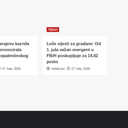
Vijesti
Sarajevu kaznila
Loše vijesti za građane: Od
 provocirala
1. jula važan energent u
ropalestinskog
FBiH poskupljuje za 14,42
posto
27 Jula, 2026
redakcion
27 Jula, 2026