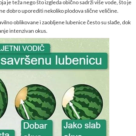
a je teža nego što izgleda obično sadrži više vode, što je
ine dobro uporediti nekoliko plodova slične veličine.
avilno oblikovane i zaobljene lubenice često su slađe, dok
anje intenzivan okus.