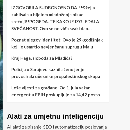
IZGOVORILA SUDBONOSNO DA!!!Đžejla
zablisala u bijelom mladoženja nikad
srećniji!!POGEDAJTE KAKO JE IZGLEDALA
SVEČANOST..Ovo se ne viđa svaki dan….
Poznat njegov identitet: Ovo je 29-godišnjak
koji je usmrtio nevjenčanu suprugu Maju
Kraj Haga, sloboda za Mladića?
Policija u Sarajevu kaznila ženu jer je
provocirala učesnike propalestinskog skupa
Loše vijesti za građane: Od 1. jula važan
energent u FBiH poskupljuje za 14,42 posto
Alati za umjetnu inteligenciju
AI alati za pisanje, SEO i automatizaciju poslovanja