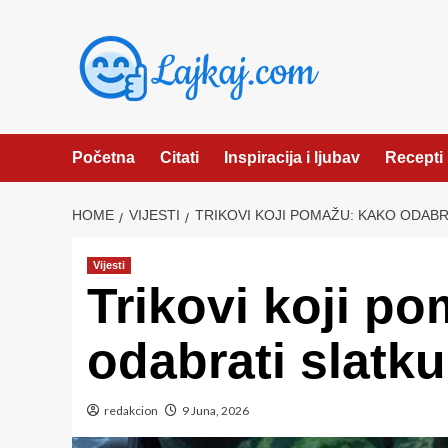
Skip
to
content
Početna
Citati
Inspiracija i ljubav
Recepti
HOME
VIJESTI
TRIKOVI KOJI POMAŽU: KAKO ODABR
Vijesti
Trikovi koji p
odabrati slatk
redakcion
9 Juna, 2026