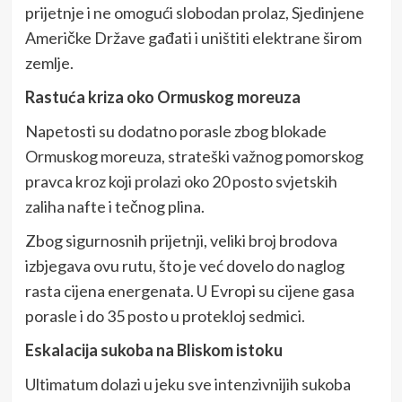
prijetnje i ne omogući slobodan prolaz, Sjedinjene
Američke Države gađati i uništiti elektrane širom
zemlje.
Rastuća kriza oko Ormuskog moreuza
Napetosti su dodatno porasle zbog blokade
Ormuskog moreuza, strateški važnog pomorskog
pravca kroz koji prolazi oko 20 posto svjetskih
zaliha nafte i tečnog plina.
Zbog sigurnosnih prijetnji, veliki broj brodova
izbjegava ovu rutu, što je već dovelo do naglog
rasta cijena energenata. U Evropi su cijene gasa
porasle i do 35 posto u protekloj sedmici.
Eskalacija sukoba na Bliskom istoku
Ultimatum dolazi u jeku sve intenzivnijih sukoba