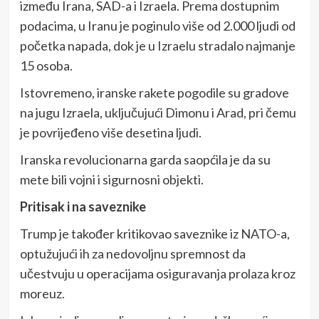
između Irana, SAD-a i Izraela. Prema dostupnim
podacima, u Iranu je poginulo više od 2.000 ljudi od
početka napada, dok je u Izraelu stradalo najmanje
15 osoba.
Istovremeno, iranske rakete pogodile su gradove
na jugu Izraela, uključujući Dimonu i Arad, pri čemu
je povrijeđeno više desetina ljudi.
Iranska revolucionarna garda saopćila je da su
mete bili vojni i sigurnosni objekti.
Pritisak i na saveznike
Trump je također kritikovao saveznike iz NATO-a,
optužujući ih za nedovoljnu spremnost da
učestvuju u operacijama osiguravanja prolaza kroz
moreuz.