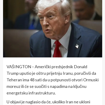
VAŠINGTON – Američki predsjednik Donald
Trump uputio je oštru prijetnju Iranu, poručivši da
Teheran ima 48 sati da u potpunosti otvori Ormuski
moreuz ili će se suočiti s napadima na ključnu
energetsku infrastrukturu.
U objavi je naglasio da će, ukoliko Iran ne ukloni