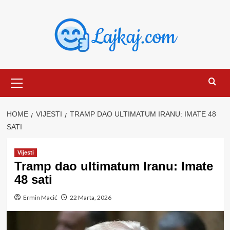
Skip
to
content
Primary
Menu
HOME
VIJESTI
TRAMP DAO ULTIMATUM IRANU: IMATE 48
SATI
Vijesti
Tramp dao ultimatum Iranu: Imate
48 sati
Ermin Macić
22 Marta, 2026