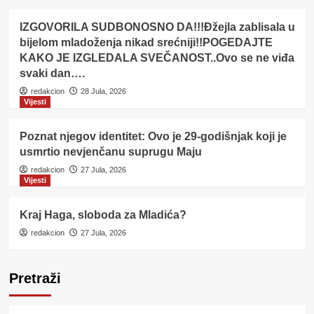
IZGOVORILA SUDBONOSNO DA!!!Đžejla zablisala u
bijelom mladoženja nikad srećniji!!POGEDAJTE
KAKO JE IZGLEDALA SVEČANOST..Ovo se ne viđa
svaki dan….
redakcion
28 Jula, 2026
Vijesti
Poznat njegov identitet: Ovo je 29-godišnjak koji je
usmrtio nevjenčanu suprugu Maju
redakcion
27 Jula, 2026
Vijesti
Kraj Haga, sloboda za Mladića?
redakcion
27 Jula, 2026
Pretraži