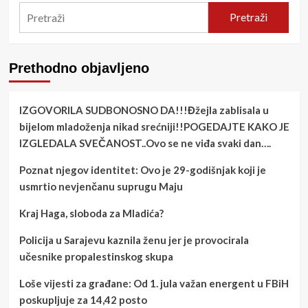
Pretraži
Prethodno objavljeno
IZGOVORILA SUDBONOSNO DA!!!Đžejla zablisala u
bijelom mladoženja nikad srećniji!!POGEDAJTE KAKO JE
IZGLEDALA SVEČANOST..Ovo se ne viđa svaki dan….
Poznat njegov identitet: Ovo je 29-godišnjak koji je
usmrtio nevjenčanu suprugu Maju
Kraj Haga, sloboda za Mladića?
Policija u Sarajevu kaznila ženu jer je provocirala
učesnike propalestinskog skupa
Loše vijesti za građane: Od 1. jula važan energent u FBiH
poskupljuje za 14,42 posto