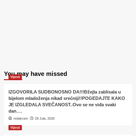
You may have missed
Vijesti
IZGOVORILA SUDBONOSNO DA!!!Đžejla zablisala u
bijelom mladoženja nikad srećniji!!POGEDAJTE KAKO
JE IZGLEDALA SVEČANOST..Ovo se ne viđa svaki
dan….
redakcion
28 Jula, 2026
Vijesti