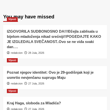
You may have missed
Vijesti
IZGOVORILA SUDBONOSNO DA!!!Đžejla zablisala u
bijelom mladoženja nikad srećniji!!POGEDAJTE KAKO
JE IZGLEDALA SVEČANOST..Ovo se ne viđa svaki
dan….
redakcion
28 Jula, 2026
Vijesti
Poznat njegov identitet: Ovo je 29-godišnjak koji je
usmrtio nevjenčanu suprugu Maju
redakcion
27 Jula, 2026
Vijesti
Kraj Haga, sloboda za Mladića?
redakcion
27 Jula, 2026