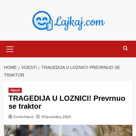
Skip
to
content
Primary
Menu
HOME
VIJESTI
TRAGEDIJA U LOZNICI! PREVRNUO SE
TRAKTOR
Vijesti
TRAGEDIJA U LOZNICI! Prevrnuo
se traktor
Ermin Macić
9 Decembra, 2025