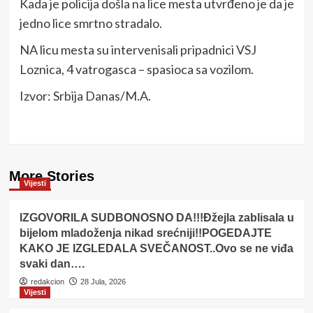
Kada je policija došla na lice mesta utvrđeno je da je
jedno lice smrtno stradalo.
NA licu mesta su intervenisali pripadnici VSJ
Loznica, 4 vatrogasca – spasioca sa vozilom.
Izvor: Srbija Danas/M.A.
More Stories
Vijesti
IZGOVORILA SUDBONOSNO DA!!!Đžejla zablisala u
bijelom mladoženja nikad srećniji!!POGEDAJTE
KAKO JE IZGLEDALA SVEČANOST..Ovo se ne viđa
svaki dan….
redakcion
28 Jula, 2026
Vijesti