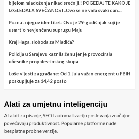
bijelom mladoženja nikad srećniji!!POGEDAJTE KAKO JE
IZGLEDALA SVEČANOST..Ovo se ne viđa svaki dan….
Poznat njegov identitet: Ovo je 29-godišnjak koji je
usmrtio nevjenčanu suprugu Maju
Kraj Haga, sloboda za Mladića?
Policija u Sarajevu kaznila ženu jer je provocirala
učesnike propalestinskog skupa
Loše vijesti za građane: Od 1. jula važan energent u FBiH
poskupljuje za 14,42 posto
Alati za umjetnu inteligenciju
AI alati za pisanje, SEO i automatizaciju poslovanja značajno
povećavaju produktivnost. Popularne platforme nude
besplatne probne verzije.