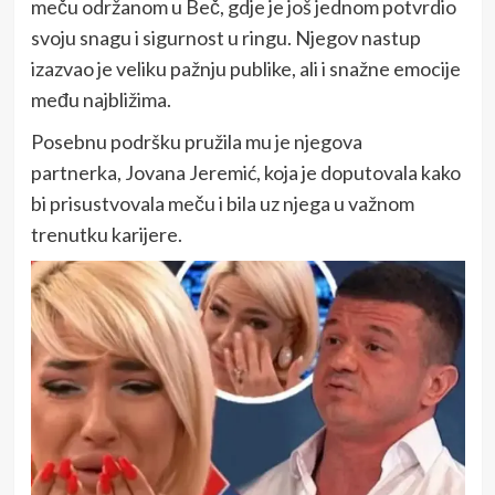
meču održanom u
Beč
, gdje je još jednom potvrdio
svoju snagu i sigurnost u ringu. Njegov nastup
izazvao je veliku pažnju publike, ali i snažne emocije
među najbližima.
Posebnu podršku pružila mu je njegova
partnerka,
Jovana Jeremić
, koja je doputovala kako
bi prisustvovala meču i bila uz njega u važnom
trenutku karijere.