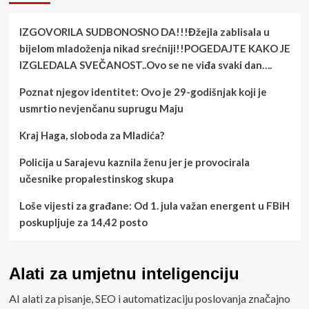
IZGOVORILA SUDBONOSNO DA!!!Đžejla zablisala u
bijelom mladoženja nikad srećniji!!POGEDAJTE KAKO JE
IZGLEDALA SVEČANOST..Ovo se ne viđa svaki dan….
Poznat njegov identitet: Ovo je 29-godišnjak koji je
usmrtio nevjenčanu suprugu Maju
Kraj Haga, sloboda za Mladića?
Policija u Sarajevu kaznila ženu jer je provocirala
učesnike propalestinskog skupa
Loše vijesti za građane: Od 1. jula važan energent u FBiH
poskupljuje za 14,42 posto
Alati za umjetnu inteligenciju
AI alati za pisanje, SEO i automatizaciju poslovanja značajno