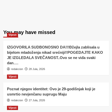
You may have missed
Vijesti
IZGOVORILA SUDBONOSNO DA!!!Đžejla zablisala u
bijelom mladoženja nikad srećniji!!POGEDAJTE KAKO
JE IZGLEDALA SVEČANOST..Ovo se ne viđa svaki
dan….
redakcion
28 Jula, 2026
Vijesti
Poznat njegov identitet: Ovo je 29-godišnjak koji je
usmrtio nevjenčanu suprugu Maju
redakcion
27 Jula, 2026
Vijesti