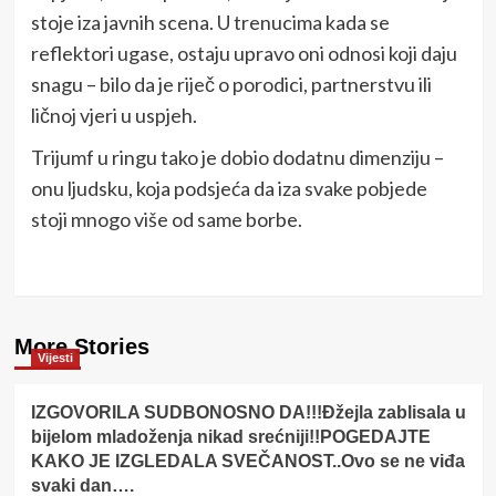
stoje iza javnih scena. U trenucima kada se
reflektori ugase, ostaju upravo oni odnosi koji daju
snagu – bilo da je riječ o porodici, partnerstvu ili
ličnoj vjeri u uspjeh.
Trijumf u ringu tako je dobio dodatnu dimenziju –
onu ljudsku, koja podsjeća da iza svake pobjede
stoji mnogo više od same borbe.
More Stories
Vijesti
IZGOVORILA SUDBONOSNO DA!!!Đžejla zablisala u
bijelom mladoženja nikad srećniji!!POGEDAJTE
KAKO JE IZGLEDALA SVEČANOST..Ovo se ne viđa
svaki dan….