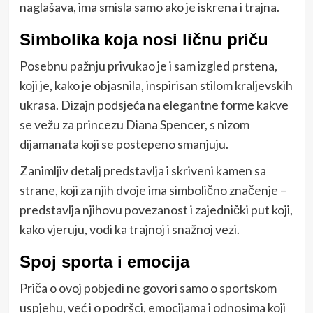
naglašava, ima smisla samo ako je iskrena i trajna.
Simbolika koja nosi ličnu priču
Posebnu pažnju privukao je i sam izgled prstena,
koji je, kako je objasnila, inspirisan stilom kraljevskih
ukrasa. Dizajn podsjeća na elegantne forme kakve
se vežu za princezu
Diana Spencer
, s nizom
dijamanata koji se postepeno smanjuju.
Zanimljiv detalj predstavlja i skriveni kamen sa
strane, koji za njih dvoje ima simbolično značenje –
predstavlja njihovu povezanost i zajednički put koji,
kako vjeruju, vodi ka trajnoj i snažnoj vezi.
Spoj sporta i emocija
Priča o ovoj pobjedi ne govori samo o sportskom
uspjehu, već i o podršci, emocijama i odnosima koji