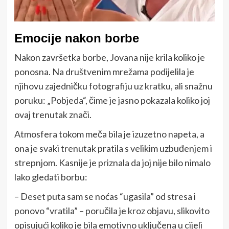
Emocije nakon borbe
Nakon završetka borbe, Jovana nije krila koliko je
ponosna. Na društvenim mrežama podijelila je
njihovu zajedničku fotografiju uz kratku, ali snažnu
poruku: „Pobjeda“, čime je jasno pokazala koliko joj
ovaj trenutak znači.
Atmosfera tokom meča bila je izuzetno napeta, a
ona je svaki trenutak pratila s velikim uzbuđenjem i
strepnjom. Kasnije je priznala da joj nije bilo nimalo
lako gledati borbu:
– Deset puta sam se noćas “ugasila” od stresa i
ponovo “vratila” – poručila je kroz objavu, slikovito
opisujući koliko je bila emotivno uključena u cijeli