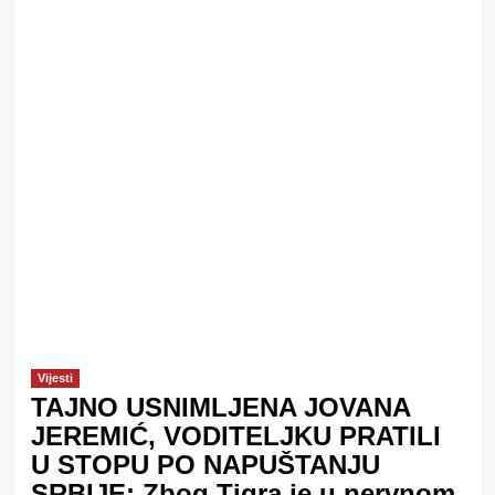
Vijesti
TAJNO USNIMLJENA JOVANA
JEREMIĆ, VODITELJKU PRATILI
U STOPU PO NAPUŠTANJU
SRBIJE: Zbog Tigra je u nervnom