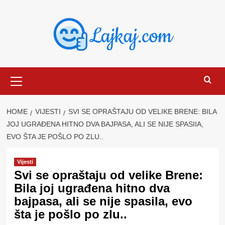
Skip
to
content
Primary
Menu
HOME
VIJESTI
SVI SE OPRAŠTAJU OD VELIKE BRENE: BILA
JOJ UGRAĐENA HITNO DVA BAJPASA, ALI SE NIJE SPASIIA,
EVO ŠTA JE POŠLO PO ZLU..
Vijesti
Svi se opraštaju od velike Brene:
Bila joj ugrađena hitno dva
bajpasa, ali se nije spasiIa, evo
šta je pošlo po zlu..