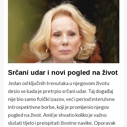
Srčani udar i novi pogled na život
Jedan od ključnih trenutaka u njegovom životu
desio se kada je pretrpio srčani udar. Taj događaj
nije bio samo fizički izazov, već i period intenzivne
introspektivne borbe, koji je promijenio njegov
pogled na život. Amil je shvatio koliko je važno
slušati tijelo i preispitati životne navike. Oporavak