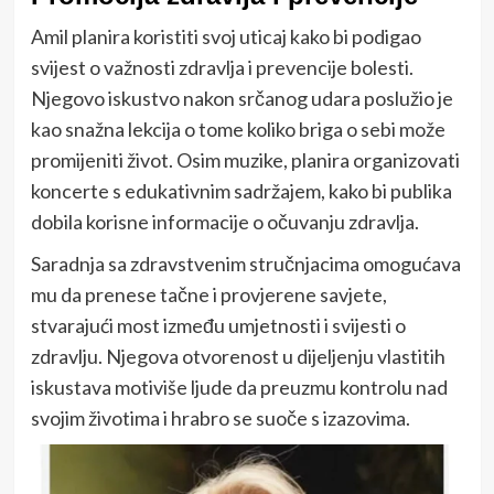
Amil planira koristiti svoj uticaj kako bi podigao
svijest o važnosti zdravlja i prevencije bolesti.
Njegovo iskustvo nakon srčanog udara poslužio je
kao snažna lekcija o tome koliko briga o sebi može
promijeniti život. Osim muzike, planira organizovati
koncerte s edukativnim sadržajem, kako bi publika
dobila korisne informacije o očuvanju zdravlja.
Saradnja sa zdravstvenim stručnjacima omogućava
mu da prenese tačne i provjerene savjete,
stvarajući most između umjetnosti i svijesti o
zdravlju. Njegova otvorenost u dijeljenju vlastitih
iskustava motiviše ljude da preuzmu kontrolu nad
svojim životima i hrabro se suoče s izazovima.