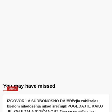
You may have missed
Vijesti
IZGOVORILA SUDBONOSNO DA!!!Đžejla zablisala u
bijelom mladoženja nikad srećniji!!POGEDAJTE KAKO
JE IZGLEDALA SVEČANOST..Ovo se ne viđa svaki