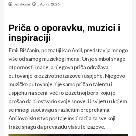
redakcion
5 Aprila, 2026
Priča o oporavku, muzici i
inspiraciji
Emil Bišćanin, poznatiji kao Amil, predstavlja mnogo
više od samog muzičkog imena. On je simbol snage,
otpornosti i nade, a njegova priča odražava
putovanje kroz životne izazove i uspjehe. Njegovo
muzičko putovanje nije samo priča o talentu i
uspjehu na sceni, već i o izuzetnoj borbi koju je
prošao da bi ostvario svoje snove. U svijetu u kojem
se mnogi suočavaju s različitim preprekama,
Amilovo iskustvo postaje inspiracija za sve koji
traže snagu da prevaziđu vlastite izazove.