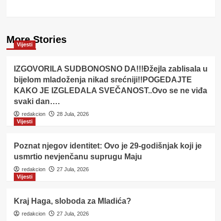
More Stories
Vijesti
IZGOVORILA SUDBONOSNO DA!!!Đžejla zablisala u
bijelom mladoženja nikad srećniji!!POGEDAJTE
KAKO JE IZGLEDALA SVEČANOST..Ovo se ne viđa
svaki dan….
redakcion
28 Jula, 2026
Vijesti
Poznat njegov identitet: Ovo je 29-godišnjak koji je
usmrtio nevjenčanu suprugu Maju
redakcion
27 Jula, 2026
Vijesti
Kraj Haga, sloboda za Mladića?
redakcion
27 Jula, 2026