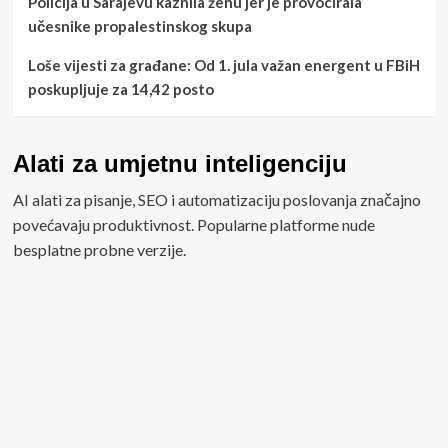
Policija u Sarajevu kaznila ženu jer je provocirala
učesnike propalestinskog skupa
Loše vijesti za građane: Od 1. jula važan energent u FBiH
poskupljuje za 14,42 posto
Alati za umjetnu inteligenciju
AI alati za pisanje, SEO i automatizaciju poslovanja značajno
povećavaju produktivnost. Popularne platforme nude
besplatne probne verzije.