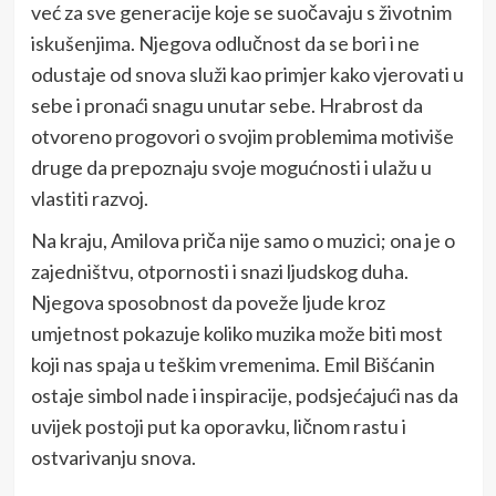
već za sve generacije koje se suočavaju s životnim
iskušenjima. Njegova odlučnost da se bori i ne
odustaje od snova služi kao primjer kako vjerovati u
sebe i pronaći snagu unutar sebe. Hrabrost da
otvoreno progovori o svojim problemima motiviše
druge da prepoznaju svoje mogućnosti i ulažu u
vlastiti razvoj.
Na kraju, Amilova priča nije samo o muzici; ona je o
zajedništvu, otpornosti i snazi ljudskog duha.
Njegova sposobnost da poveže ljude kroz
umjetnost pokazuje koliko muzika može biti most
koji nas spaja u teškim vremenima. Emil Bišćanin
ostaje simbol nade i inspiracije, podsjećajući nas da
uvijek postoji put ka oporavku, ličnom rastu i
ostvarivanju snova.