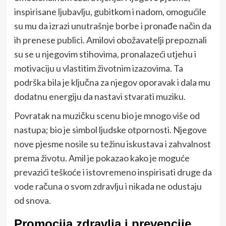
inspirisane ljubavlju, gubitkom i nadom, omogućile
su mu da izrazi unutrašnje borbe i pronađe način da
ih prenese publici. Amilovi obožavatelji prepoznali
su se u njegovim stihovima, pronalazeći utjehu i
motivaciju u vlastitim životnim izazovima. Ta
podrška bila je ključna za njegov oporavak i dala mu
dodatnu energiju da nastavi stvarati muziku.
Povratak na muzičku scenu bio je mnogo više od
nastupa; bio je simbol ljudske otpornosti. Njegove
nove pjesme nosile su težinu iskustava i zahvalnost
prema životu. Amil je pokazao kako je moguće
prevazići teškoće i istovremeno inspirisati druge da
vode računa o svom zdravlju i nikada ne odustaju
od snova.
Promocija zdravlja i prevencije