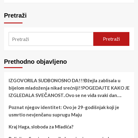
Pretraži
Pretraži
Prethodno objavljeno
IZGOVORILA SUDBONOSNO DA!!!Đžejla zablisala u
bijelom mladoženja nikad srećniji!!POGEDAJTE KAKO JE
IZGLEDALA SVEČANOST..Ovo se ne viđa svaki dan….
Poznat njegov identitet: Ovo je 29-godišnjak koji je
usmrtio nevjenčanu suprugu Maju
Kraj Haga, sloboda za Mladića?