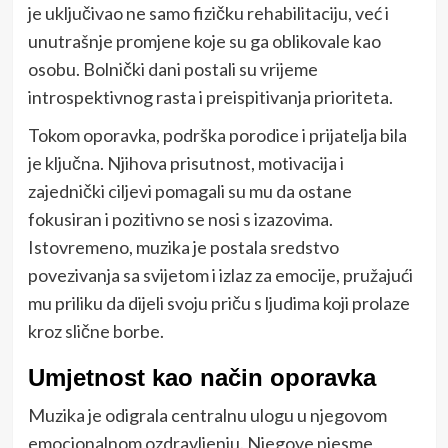
je uključivao ne samo fizičku rehabilitaciju, već i
unutrašnje promjene koje su ga oblikovale kao
osobu. Bolnički dani postali su vrijeme
introspektivnog rasta i preispitivanja prioriteta.
Tokom oporavka, podrška porodice i prijatelja bila
je ključna. Njihova prisutnost, motivacija i
zajednički ciljevi pomagali su mu da ostane
fokusiran i pozitivno se nosi s izazovima.
Istovremeno, muzika je postala sredstvo
povezivanja sa svijetom i izlaz za emocije, pružajući
mu priliku da dijeli svoju priču s ljudima koji prolaze
kroz slične borbe.
Umjetnost kao način oporavka
Muzika je odigrala centralnu ulogu u njegovom
emocionalnom ozdravljenju. Njegove pjesme,