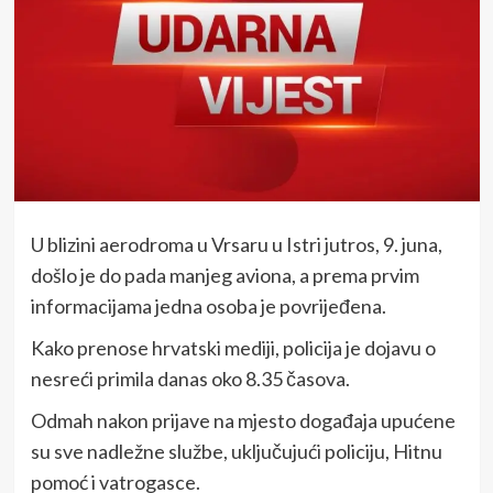
U blizini aerodroma u Vrsaru u Istri jutros, 9. juna,
došlo je do pada manjeg aviona, a prema prvim
informacijama jedna osoba je povrijeđena.
Kako prenose hrvatski mediji, policija je dojavu o
nesreći primila danas oko 8.35 časova.
Odmah nakon prijave na mjesto događaja upućene
su sve nadležne službe, uključujući policiju, Hitnu
pomoć i vatrogasce.