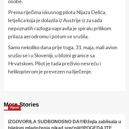
osobe.
Prema riječima iskusnog pilota Nijaza Delića,
letjelica koja je dolazila iz Austrije iz za sada
nepoznatih razloga napravila je spiralu prilikom
prilaza aerodromu i potom se srušila.
Samo nekoliko dana prije toga, 31. maja, mali avion
srušio se i u Sloveniji, u blizini granice sa
Hrvatskom. Pilot je tada preživio nesreću i
helikopterom je prevezen na liječenje.
More Stories
Vijesti
IZGOVORILA SUDBONOSNO DA!!!Đžejla zablisala u
bijelom mladoženja nikad srećniji!!POGEDAJTE