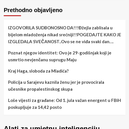
Prethodno objavljeno
IZGOVORILA SUDBONOSNO DA!!!Đžejla zablisala u
bijelom mladoženja nikad srećniji!!POGEDAJTE KAKO JE
IZGLEDALA SVEČANOST..Ovo se ne viđa svaki dan….
Poznat njegov identitet: Ovo je 29-godišnjak koji je
usmrtio nevjenčanu suprugu Maju
Kraj Haga, sloboda za Mladića?
Policija u Sarajevu kaznila ženu jer je provocirala
učesnike propalestinskog skupa
Loše vijesti za građane: Od 1. jula važan energent u FBiH
poskupljuje za 14,42 posto
Alati za umjetnu inteligenciju