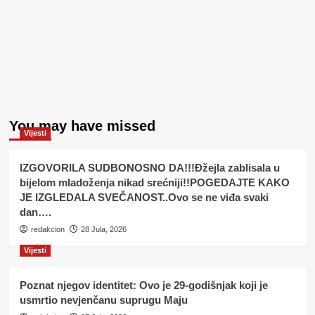
You may have missed
Vijesti
IZGOVORILA SUDBONOSNO DA!!!Đžejla zablisala u
bijelom mladoženja nikad srećniji!!POGEDAJTE KAKO
JE IZGLEDALA SVEČANOST..Ovo se ne viđa svaki
dan….
redakcion
28 Jula, 2026
Vijesti
Poznat njegov identitet: Ovo je 29-godišnjak koji je
usmrtio nevjenčanu suprugu Maju