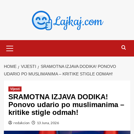
Skip
to
content
Primary
Menu
HOME
VIJESTI
SRAMOTNA IZJAVA DODIKA! PONOVO
UDARIO PO MUSLIMANIMA – KRITIKE STIGLE ODMAH!
Vijesti
SRAMOTNA IZJAVA DODIKA!
Ponovo udario po muslimanima –
kritike stigle odmah!
redakcion
13 Juna, 2026