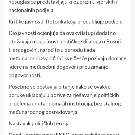
nesuglasice predstavljaju kroz prizmu vjerskih i
nacionalnih podjela.
Kritike javnosti: Retorika koja produbljuje podjele
Dio javnosti ocjenjuje da ovakvi istupi dodatno
otežavaju mogućnost političkog dijaloga u Bosni i
Hercegovini, naročito u periodu kada
međunarodni zvaničnici sve češće pozivaju domaće
lidere na međusobni dogovor i preuzimanje
odgovornosti.
Posebno se postavlja pitanje kako se ovakve
poruke uklapaju u pozive za rješavanje političkih
problema unutar domaćih institucija, bez stalnog
međunarodnog posredovanja.
Nastavak političkih tenzija
Dodik i predstavnici SNSD-a posljednjih mjeseci