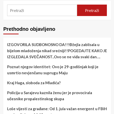
Pretraži
Prethodno objavljeno
IZGOVORILA SUDBONOSNO DA!!!Đžejla zablisala u
bijelom mladoženja nikad srećniji!!POGEDAJTE KAKO JE
IZGLEDALA SVEČANOST..Ovo se ne viđa svaki dan….
Poznat njegov identitet: Ovo je 29-godišnjak koji je
usmrtio nevjenčanu suprugu Maju
Kraj Haga, sloboda za Mladića?
Policija u Sarajevu kaznila ženu jer je provocirala
učesnike propalestinskog skupa
Loše vijesti za građane: Od 1. jula važan energent u FBiH