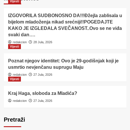
Vijesti
IZGOVORILA SUDBONOSNO DA!!!Đžejla zablisala u
bijelom mladoženja nikad srećniji!!POGEDAJTE
KAKO JE IZGLEDALA SVEČANOST..Ovo se ne viđa
svaki dan….
redakcion
28 Jula, 2026
Vijesti
Poznat njegov identitet: Ovo je 29-godišnjak koji je
usmrtio nevjenčanu suprugu Maju
redakcion
27 Jula, 2026
Vijesti
Kraj Haga, sloboda za Mladića?
redakcion
27 Jula, 2026
Pretraži