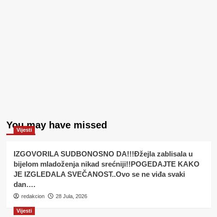
You may have missed
Vijesti
IZGOVORILA SUDBONOSNO DA!!!Đžejla zablisala u
bijelom mladoženja nikad srećniji!!POGEDAJTE KAKO
JE IZGLEDALA SVEČANOST..Ovo se ne viđa svaki
dan….
redakcion
28 Jula, 2026
Vijesti