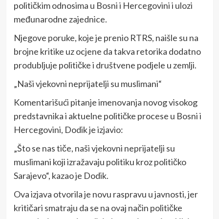
političkim odnosima u Bosni i Hercegovini i ulozi
međunarodne zajednice.
Njegove poruke, koje je prenio RTRS, naišle su na
brojne kritike uz ocjene da takva retorika dodatno
produbljuje političke i društvene podjele u zemlji.
„Naši vjekovni neprijatelji su muslimani“
Komentarišući pitanje imenovanja novog visokog
predstavnika i aktuelne političke procese u Bosni i
Hercegovini, Dodik je izjavio:
„Što se nas tiče, naši vjekovni neprijatelji su
muslimani koji izražavaju politiku kroz političko
Sarajevo“, kazao je Dodik.
Ova izjava otvorila je novu raspravu u javnosti, jer
kritičari smatraju da se na ovaj način političke