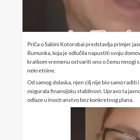
Priča o Sabini Kotorobai predstavlja primjer jas
Rumunka, koja je odlučila napustiti svoju domov
kratkom vremenu ostvariti ono o čemu mnogi sanj
nekretnine.
Od samog dolaska, njen cilj nije bio samo raditi 
osigurala finansijsku stabilnost. Upravo ta jasno
odlaze u inostranstvo bez konkretnog plana.