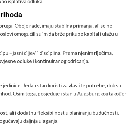
kao isplativa odluka.
prihoda
ruga. Oboje rade, imaju stabilna primanja, ali se ne
oslovi omogućili su im da brže prikupe kapital i ulažu u
u – jasni ciljevi i disciplina. Prema njenim riječima,
 svjesne odluke i kontinuiranog odricanja.
 jedinice. Jedan stan koristi za vlastite potrebe, dok su
prihod. Osim toga, posjeduje i stan u
Augsburg
koji također
t, ali i dodatnu fleksibilnost u planiranju budućnosti.
mogućavaju daljnja ulaganja.