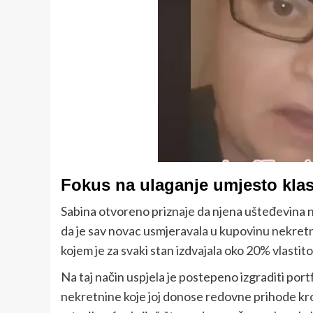
Fokus na ulaganje umjesto klas
Sabina otvoreno priznaje da njena ušteđevina nije
da je sav novac usmjeravala u kupovinu nekretni
kojem je za svaki stan izdvajala oko 20% vlastito
Na taj način uspjela je postepeno izgraditi portf
nekretnine koje joj donose redovne prihode kro