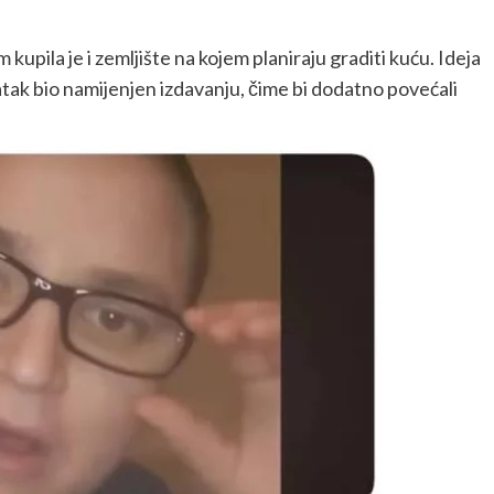
kupila je i zemljište na kojem planiraju graditi kuću. Ideja
statak bio namijenjen izdavanju, čime bi dodatno povećali