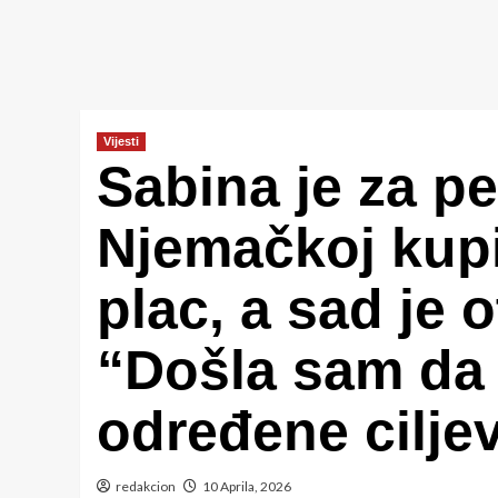
Vijesti
Sabina je za p
Njemačkoj kupi
plac, a sad je o
“Došla sam da 
određene cilje
redakcion
10 Aprila, 2026