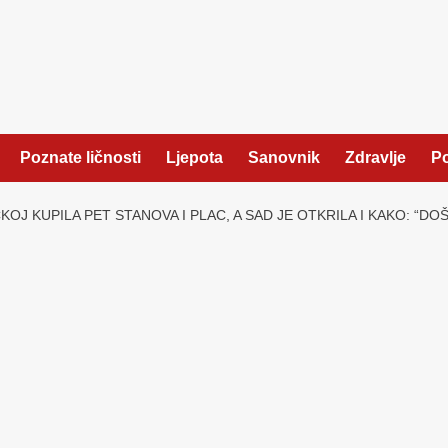
Poznate ličnosti
Ljepota
Sanovnik
Zdravlje
Po
KOJ KUPILA PET STANOVA I PLAC, A SAD JE OTKRILA I KAKO: “D