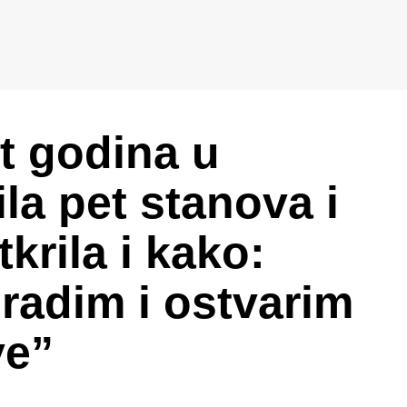
et godina u
la pet stanova i
tkrila i kako:
radim i ostvarim
ve”