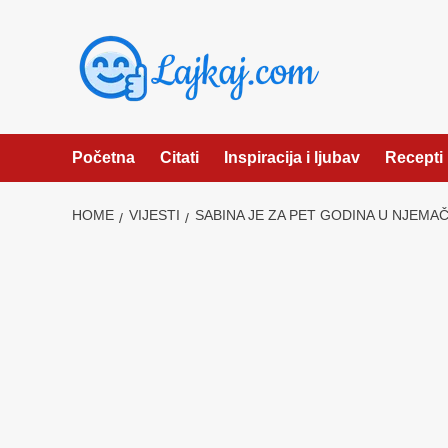
Skip
to
content
Početna
Citati
Inspiracija i ljubav
Recepti
HOME
VIJESTI
SABINA JE ZA PET GODINA U NJEMAČ