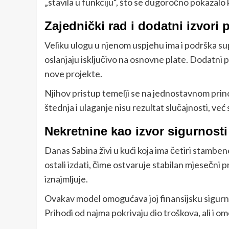
„stavila u funkciju“, što se dugoročno pokazalo 
Zajednički rad i dodatni izvori 
Veliku ulogu u njenom uspjehu ima i podrška sup
oslanjaju isključivo na osnovne plate. Dodatni p
nove projekte.
Njihov pristup temelji se na jednostavnom princip
štednja i ulaganje nisu rezultat slučajnosti, već
Nekretnine kao izvor sigurnosti
Danas Sabina živi u kući koja ima četiri stambene
ostali izdati, čime ostvaruje stabilan mjesečni 
iznajmljuje.
Ovakav model omogućava joj finansijsku sigurnos
Prihodi od najma pokrivaju dio troškova, ali i o