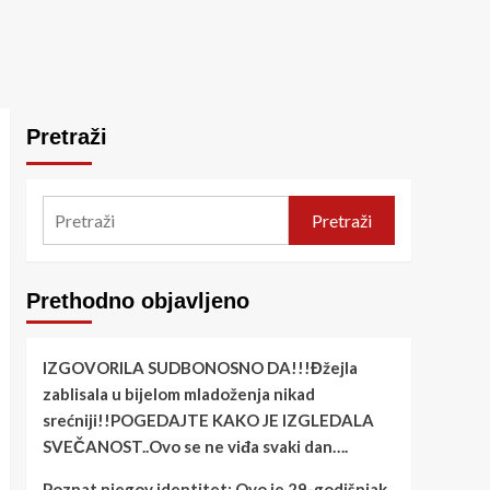
Pretraži
Pretraži
Prethodno objavljeno
IZGOVORILA SUDBONOSNO DA!!!Đžejla
zablisala u bijelom mladoženja nikad
srećniji!!POGEDAJTE KAKO JE IZGLEDALA
SVEČANOST..Ovo se ne viđa svaki dan….
Poznat njegov identitet: Ovo je 29-godišnjak