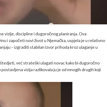
ne vizije, discipline i dugoročnog planiranja. Ova
inu i započeti novi život u
Njemačka
, uspjela je u relativno
aju – izgraditi stabilan izvor prihoda kroz ulaganje u
i štedjeti, već strateški ulagati novac kako bi dugoročno
 postavljena vizija razlikovala ju je od mnogih drugih koji