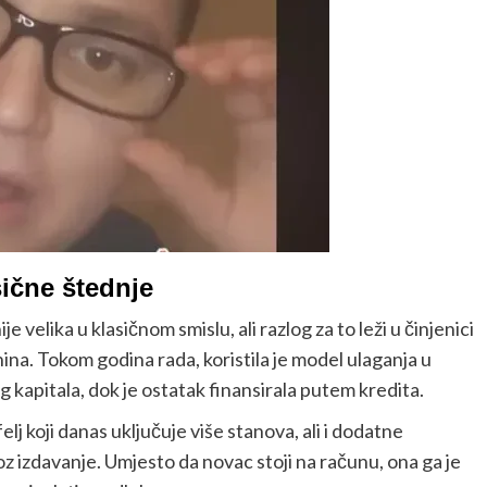
ične štednje
 velika u klasičnom smislu, ali razlog za to leži u činjenici
na. Tokom godina rada, koristila je model ulaganja u
g kapitala, dok je ostatak finansirala putem kredita.
elj koji danas uključuje više stanova, ali i dodatne
z izdavanje. Umjesto da novac stoji na računu, ona ga je