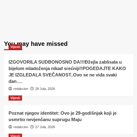
You may have missed
Vijesti
IZGOVORILA SUDBONOSNO DA!!!Đžejla zablisala u
bijelom mladoženja nikad srećniji!!POGEDAJTE KAKO
JE IZGLEDALA SVEČANOST..Ovo se ne viđa svaki
dan….
redakcion
28 Jula, 2026
Vijesti
Poznat njegov identitet: Ovo je 29-godišnjak koji je
usmrtio nevjenčanu suprugu Maju
redakcion
27 Jula, 2026
Vijesti