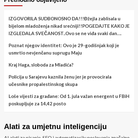
IZGOVORILA SUDBONOSNO DA!!!Đžejla zablisala u
bijelom mladoženja nikad srećniji!!POGEDAJTE KAKO JE
IZGLEDALA SVEČANOST..Ovo se ne viđa svaki dan….
Poznat njegov identitet: Ovo je 29-godišnjak koji je
usmrtio nevjenčanu suprugu Maju
Kraj Haga, sloboda za Mladića?
Policija u Sarajevu kaznila ženu jer je provocirala
učesnike propalestinskog skupa
Loše vijesti za građane: Od 1. jula važan energent u FBiH
poskupljuje za 14,42 posto
Alati za umjetnu inteligenciju
AI alati za pisanje, SEO i automatizaciju poslovanja značajno