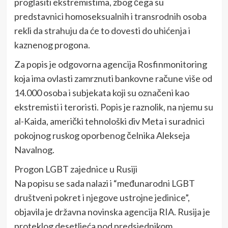
proglasiti ekstremistima, zbog čega su
predstavnici homoseksualnih i transrodnih osoba
rekli da strahuju da će to dovesti do uhićenja i
kaznenog progona.
Za popis je odgovorna agencija Rosfinmonitoring
koja ima ovlasti zamrznuti bankovne račune više od
14.000 osoba i subjekata koji su označeni kao
ekstremisti i teroristi. Popis je raznolik, na njemu su
al-Kaida, američki tehnološki div Meta i suradnici
pokojnog ruskog oporbenog čelnika Alekseja
Navalnog.
Progon LGBT zajednice u Rusiji
Na popisu se sada nalazi i “međunarodni LGBT
društveni pokret i njegove ustrojne jedinice”,
objavila je državna novinska agencija RIA. Rusija je
proteklog desetljeća pod predsjednikom