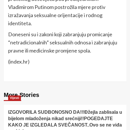
Vladimirom Putinom postrožila mjere protiv
izražavanja seksualne orijentacije i rodnog
identiteta.
Doneseni su i zakoni koji zabranjuju promicanje
“netradicionalnih” seksualnih odnosa i zabranjuju
pravne ili medicinske promjene spola.
(index.hr)
More Stories
Vijesti
IZGOVORILA SUDBONOSNO DA!!!Đžejla zablisala u
bijelom mladoženja nikad srećniji!!POGEDAJTE
KAKO JE IZGLEDALA SVEČANOST..Ovo se ne viđa