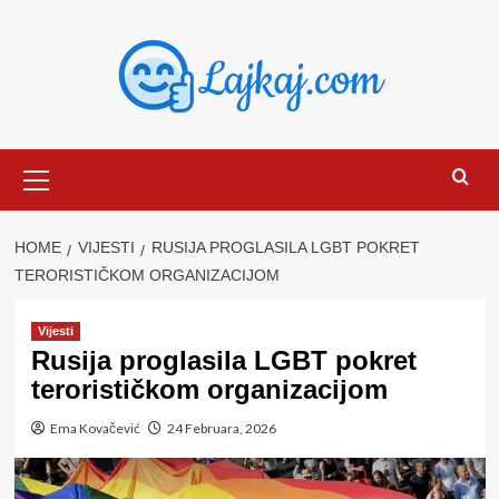
Skip
to
content
Primary
Menu
HOME
VIJESTI
RUSIJA PROGLASILA LGBT POKRET
TERORISTIČKOM ORGANIZACIJOM
Vijesti
Rusija proglasila LGBT pokret
terorističkom organizacijom
Ema Kovačević
24 Februara, 2026