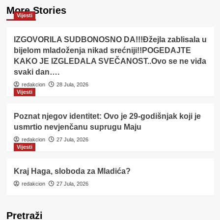
More Stories
Vijesti
IZGOVORILA SUDBONOSNO DA!!!Đžejla zablisala u
bijelom mladoženja nikad srećniji!!POGEDAJTE
KAKO JE IZGLEDALA SVEČANOST..Ovo se ne viđa
svaki dan….
redakcion
28 Jula, 2026
Vijesti
Poznat njegov identitet: Ovo je 29-godišnjak koji je
usmrtio nevjenčanu suprugu Maju
redakcion
27 Jula, 2026
Vijesti
Kraj Haga, sloboda za Mladića?
redakcion
27 Jula, 2026
Pretraži