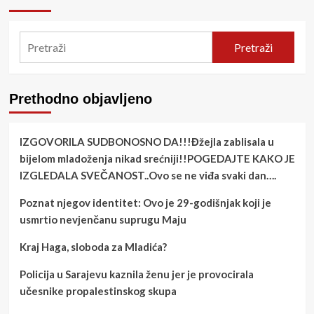
Pretraži
Prethodno objavljeno
IZGOVORILA SUDBONOSNO DA!!!Đžejla zablisala u
bijelom mladoženja nikad srećniji!!POGEDAJTE KAKO JE
IZGLEDALA SVEČANOST..Ovo se ne viđa svaki dan….
Poznat njegov identitet: Ovo je 29-godišnjak koji je
usmrtio nevjenčanu suprugu Maju
Kraj Haga, sloboda za Mladića?
Policija u Sarajevu kaznila ženu jer je provocirala
učesnike propalestinskog skupa