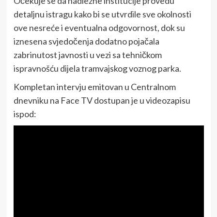
Očekuje se da nadležne institucije provedu
detaljnu istragu kako bi se utvrdile sve okolnosti
ove nesreće i eventualna odgovornost, dok su
iznesena svjedočenja dodatno pojačala
zabrinutost javnosti u vezi sa tehničkom
ispravnošću dijela tramvajskog voznog parka.
Kompletan intervju emitovan u Centralnom
dnevniku na Face TV dostupan je u videozapisu
ispod: