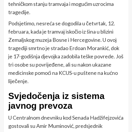
tehničkom stanju tramvaja i mogućim uzrocima
tragedije.
Podsjetimo, nesreća se dogodila u četvrtak, 12.
februara, kada je tramvaj iskočio iz šina u blizini
Zemaljskog muzeja Bosne i Hercegovine. U ovoj
tragediji smrtno je stradao Erdoan Morankić, dok
je 17-godišnja djevojka zadobila teške povrede. Još
tri osobe su povrijeđene, ali su nakon ukazane
medicinske pomoći na KCUS-u puštene na kućno
liječenje.
Svjedočenja iz sistema
javnog prevoza
U Centralnom dnevniku kod Senada Hadžifejzovića
gostovali su Amir Muminović, predsjednik