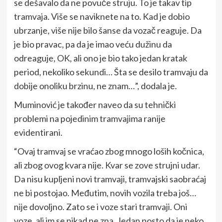
se dešavalo da ne povuče struju. To je takav tip
tramvaja. Više se naviknete na to. Kad je dobio
ubrzanje, više nije bilo šanse da vozač reaguje. Da
je bio pravac, pa da je imao veću dužinu da
odreaguje, OK, ali ono je bio tako jedan kratak
period, nekoliko sekundi… Šta se desilo tramvaju da
dobije onoliku brzinu, ne znam…”, dodala je.
Muminović je također naveo da su tehnički
problemi na pojedinim tramvajima ranije
evidentirani.
“Ovaj tramvaj se vraćao zbog mnogo loših kočnica,
ali zbog ovog kvara nije. Kvar se zove strujni udar.
Da nisu kupljeni novi tramvaji, tramvajski saobraćaj
ne bi postojao. Međutim, novih vozila treba još…
nije dovoljno. Zato se i voze stari tramvaji. Oni
voze, ali im se nikad ne zna. Jedan posto da je neko