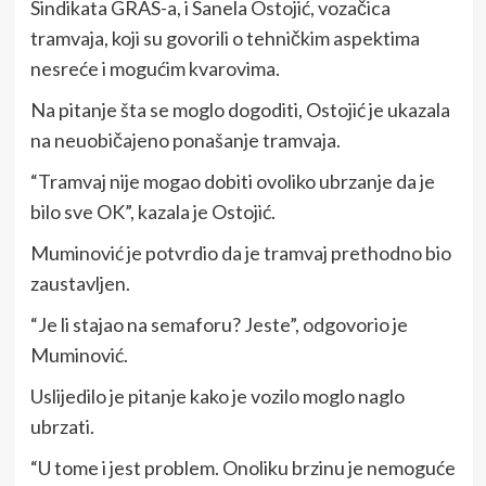
Sindikata GRAS-a, i Sanela Ostojić, vozačica
tramvaja, koji su govorili o tehničkim aspektima
nesreće i mogućim kvarovima.
Na pitanje šta se moglo dogoditi, Ostojić je ukazala
na neuobičajeno ponašanje tramvaja.
“Tramvaj nije mogao dobiti ovoliko ubrzanje da je
bilo sve OK”, kazala je Ostojić.
Muminović je potvrdio da je tramvaj prethodno bio
zaustavljen.
“Je li stajao na semaforu? Jeste”, odgovorio je
Muminović.
Uslijedilo je pitanje kako je vozilo moglo naglo
ubrzati.
“U tome i jest problem. Onoliku brzinu je nemoguće