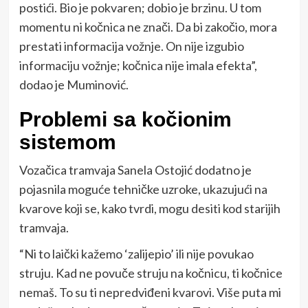
postići. Bio je pokvaren; dobio je brzinu. U tom
momentu ni kočnica ne znači. Da bi zakočio, mora
prestati informacija vožnje. On nije izgubio
informaciju vožnje; kočnica nije imala efekta”,
dodao je Muminović.
Problemi sa kočionim
sistemom
Vozačica tramvaja Sanela Ostojić dodatno je
pojasnila moguće tehničke uzroke, ukazujući na
kvarove koji se, kako tvrdi, mogu desiti kod starijih
tramvaja.
“Ni to laički kažemo ‘zalijepio’ ili nije povukao
struju. Kad ne povuče struju na kočnicu, ti kočnice
nemaš. To su ti nepredviđeni kvarovi. Više puta mi