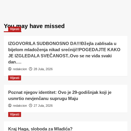
You may have missed
Vijesti
IZGOVORILA SUDBONOSNO DA!!!Đžejla zablisala u
bijelom mladoženja nikad srećniji!!POGEDAJTE KAKO
JE IZGLEDALA SVEČANOST..Ovo se ne viđa svaki
dan….
redakcion
28 Jula, 2026
Vijesti
Poznat njegov identitet: Ovo je 29-godišnjak koji je
usmrtio nevjenčanu suprugu Maju
redakcion
27 Jula, 2026
Vijesti
Kraj Haga, sloboda za Mladića?