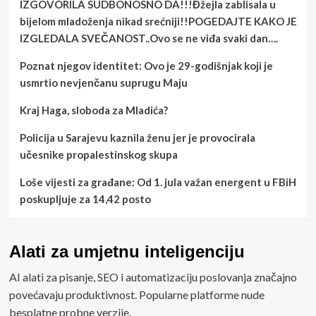
IZGOVORILA SUDBONOSNO DA!!!Đžejla zablisala u
bijelom mladoženja nikad srećniji!!POGEDAJTE KAKO JE
IZGLEDALA SVEČANOST..Ovo se ne viđa svaki dan….
Poznat njegov identitet: Ovo je 29-godišnjak koji je
usmrtio nevjenčanu suprugu Maju
Kraj Haga, sloboda za Mladića?
Policija u Sarajevu kaznila ženu jer je provocirala
učesnike propalestinskog skupa
Loše vijesti za građane: Od 1. jula važan energent u FBiH
poskupljuje za 14,42 posto
Alati za umjetnu inteligenciju
AI alati za pisanje, SEO i automatizaciju poslovanja značajno
povećavaju produktivnost. Popularne platforme nude
besplatne probne verzije.