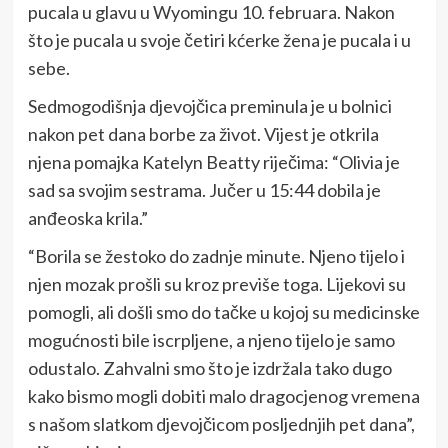
pucala u glavu u Wyomingu 10. februara. Nakon
što je pucala u svoje četiri kćerke žena je pucala i u
sebe.
Sedmogodišnja djevojčica preminula je u bolnici
nakon pet dana borbe za život. Vijest je otkrila
njena pomajka Katelyn Beatty riječima: “Olivia je
sad sa svojim sestrama. Jučer u 15:44 dobila je
anđeoska krila.”
“Borila se žestoko do zadnje minute. Njeno tijelo i
njen mozak prošli su kroz previše toga. Lijekovi su
pomogli, ali došli smo do tačke u kojoj su medicinske
mogućnosti bile iscrpljene, a njeno tijelo je samo
odustalo. Zahvalni smo što je izdržala tako dugo
kako bismo mogli dobiti malo dragocjenog vremena
s našom slatkom djevojčicom posljednjih pet dana”,