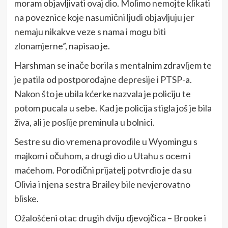
moram objavljivati ovaj dio. Molimo nemojte klikati
na poveznice koje nasumični ljudi objavljuju jer
nemaju nikakve veze s nama i mogu biti
zlonamjerne”, napisao je.
Harshman se inače borila s mentalnim zdravljem te
je patila od postporođajne depresije i PTSP-a.
Nakon što je ubila kćerke nazvala je policiju te
potom pucala u sebe. Kad je policija stigla još je bila
živa, ali je poslije preminula u bolnici.
Sestre su dio vremena provodile u Wyomingu s
majkom i očuhom, a drugi dio u Utahu s ocem i
maćehom. Porodični prijatelj potvrdio je da su
Olivia i njena sestra Brailey bile nevjerovatno
bliske.
Ožalošćeni otac drugih dviju djevojčica – Brooke i