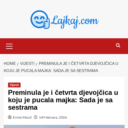
Skip
to
content
Primary
Menu
HOME
VIJESTI
PREMINULA JE I ČETVRTA DJEVOJČICA U
KOJU JE PUCALA MAJKA: SADA JE SA SESTRAMA
Vijesti
Preminula je i četvrta djevojčica u
koju je pucala majka: Sada je sa
sestrama
Ermin Macić
14 Februara, 2026