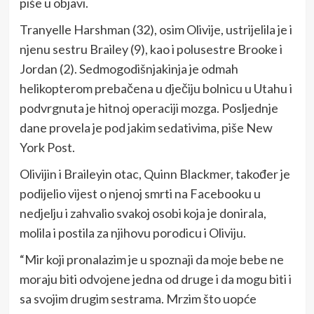
piše u objavi.
Tranyelle Harshman (32), osim Olivije, ustrijelila je i
njenu sestru Brailey (9), kao i polusestre Brooke i
Jordan (2). Sedmogodišnjakinja je odmah
helikopterom prebačena u dječiju bolnicu u Utahu i
podvrgnuta je hitnoj operaciji mozga. Posljednje
dane provela je pod jakim sedativima, piše New
York Post.
Olivijin i Braileyin otac, Quinn Blackmer, također je
podijelio vijest o njenoj smrti na Facebooku u
nedjelju i zahvalio svakoj osobi koja je donirala,
molila i postila za njihovu porodicu i Oliviju.
“Mir koji pronalazim je u spoznaji da moje bebe ne
moraju biti odvojene jedna od druge i da mogu biti i
sa svojim drugim sestrama. Mrzim što uopće