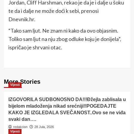
Jordan, Cliff Harshman, rekao je da je i dalje u šoku
te da i dalje ne može doći k sebi, prenosi
Dnevnik.hr.
“Tako sam ljut. Ne znam ni kako da ovo objasnim.
Toliko sam ljut na nju zbog odluke koju je donijela”,
ispričao je shrvani otac.
More Stories
Vijesti
IZGOVORILA SUDBONOSNO DA!!!Đžejla zablisala u
bijelom mladoženja nikad srećniji!!POGEDAJTE
KAKO JE IZGLEDALA SVEČANOST..Ovo se ne viđa
svaki dan….
redakcion
28 Jula, 2026
Vijesti