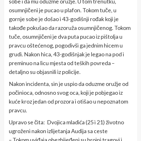
sobe i da mu oduzme oružje. U tom trenutku,
osumnjičeni je pucao u plafon. Tokom tuče, u
gornje sobe je došao i 43-godišnji rođak koji je
takođe pokušao da razoruža osumnjičenog. Tokom
tuče, osumnjičeni je dva puta pucao iz pištolja u
pravcu oštećenog, pogodivši ga jednim hicem u
grudi. Nakon hica, 43-godišnjak je legao na pod i
preminuo na licu mjesta od teških povreda –
detaljno su objasnili iz policije.
Nakon incidenta, sin je uspio da oduzme oružje od
počinioca, odnosno svog oca, koji je pobjegao iz
kuće kroz jedan od prozora i otišao u nepoznatom
pravcu.
Upravo se čita:
Dvojica mladića (25 i 21) životno
ugroženi nakon izlijetanja Audija sa ceste
– Tokom uviđaja obezbijeđeni su brojni tragovi i