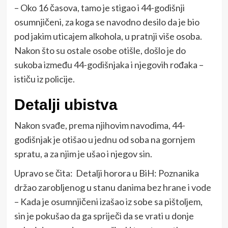
– Oko 16 časova, tamo je stigao i 44-godišnji
osumnjičeni, za koga se navodno desilo da je bio
pod jakim uticajem alkohola, u pratnji više osoba.
Nakon što su ostale osobe otišle, došlo je do
sukoba između 44-godišnjaka i njegovih rođaka –
ističu iz policije.
Detalji ubistva
Nakon svađe, prema njihovim navodima, 44-
godišnjak je otišao u jednu od soba na gornjem
spratu, a za njim je ušao i njegov sin.
Upravo se čita:
Detalji horora u BiH: Poznanika
držao zarobljenog u stanu danima bez hrane i vode
– Kada je osumnjičeni izašao iz sobe sa pištoljem,
sin je pokušao da ga spriječi da se vrati u donje