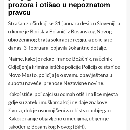
prozora i otišao u nepoznatom
pravcu
Strašan zločin koji se 31. januara desio u Sloveniji, a
u kome je Borislav Bojanić iz Bosanskog Novog
ubio ženinog brata šokirao je regiju, a policija je
danas, 3. februara, objavila šokantne detalje.
Naime, kako je rekao France Božičnik, načelnik
Odjeljenja kriminalističke policije Policijske stanice
Novo Mesto, policija je o svemu obaviještena u
subotu naveče, prenose Nezavisne novine.
Kako ističe, policajci su odmah otišli na lice mjesta
gdje su zatekli muškarca koji ne daje znakove
života, dok je osumnjičeni za ubistvo pobjegao.
Kako je ranije objavljeno u medijima, ubijeni je
također iz Bosanskog Novog (BiH).