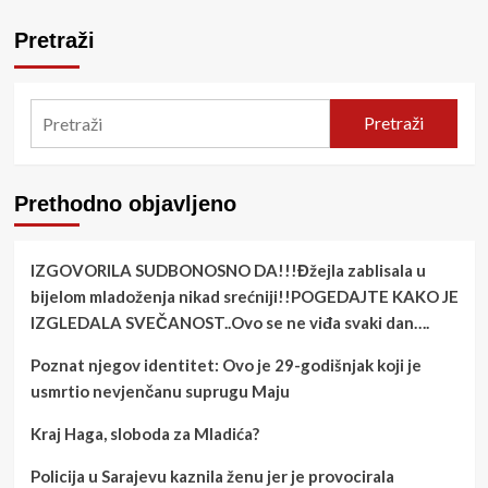
Pretraži
Pretraži
Prethodno objavljeno
IZGOVORILA SUDBONOSNO DA!!!Đžejla zablisala u
bijelom mladoženja nikad srećniji!!POGEDAJTE KAKO JE
IZGLEDALA SVEČANOST..Ovo se ne viđa svaki dan….
Poznat njegov identitet: Ovo je 29-godišnjak koji je
usmrtio nevjenčanu suprugu Maju
Kraj Haga, sloboda za Mladića?
Policija u Sarajevu kaznila ženu jer je provocirala