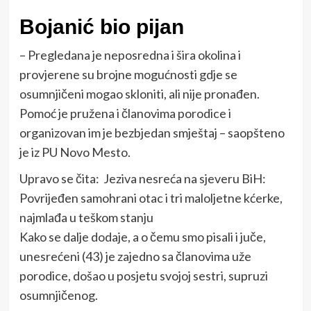
Bojanić bio pijan
– Pregledana je neposredna i šira okolina i
provjerene su brojne mogućnosti gdje se
osumnjičeni mogao skloniti, ali nije pronađen.
Pomoć je pružena i članovima porodice i
organizovan im je bezbjedan smještaj – saopšteno
je iz PU Novo Mesto.
Upravo se čita:
Jeziva nesreća na sjeveru BiH:
Povrijeđen samohrani otac i tri maloljetne kćerke,
najmlađa u teškom stanju
Kako se dalje dodaje, a o čemu smo pisali i juče,
unesrećeni (43) je zajedno sa članovima uže
porodice, došao u posjetu svojoj sestri, supruzi
osumnjičenog.