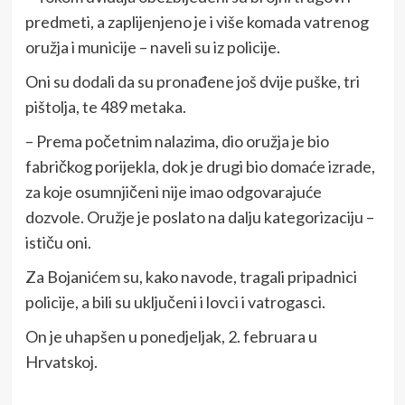
predmeti, a zaplijenjeno je i više komada vatrenog
oružja i municije – naveli su iz policije.
Oni su dodali da su pronađene još dvije puške, tri
pištolja, te 489 metaka.
– Prema početnim nalazima, dio oružja je bio
fabričkog porijekla, dok je drugi bio domaće izrade,
za koje osumnjičeni nije imao odgovarajuće
dozvole. Oružje je poslato na dalju kategorizaciju –
ističu oni.
Za Bojanićem su, kako navode, tragali pripadnici
policije, a bili su uključeni i lovci i vatrogasci.
On je uhapšen u ponedjeljak, 2. februara u
Hrvatskoj.