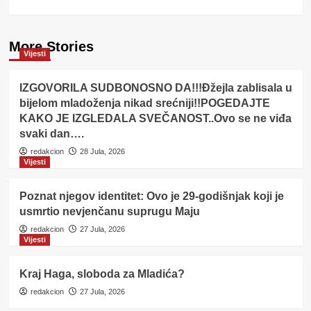
More Stories
Vijesti
IZGOVORILA SUDBONOSNO DA!!!Đžejla zablisala u
bijelom mladoženja nikad srećniji!!POGEDAJTE
KAKO JE IZGLEDALA SVEČANOST..Ovo se ne viđa
svaki dan….
redakcion
28 Jula, 2026
Vijesti
Poznat njegov identitet: Ovo je 29-godišnjak koji je
usmrtio nevjenčanu suprugu Maju
redakcion
27 Jula, 2026
Vijesti
Kraj Haga, sloboda za Mladića?
redakcion
27 Jula, 2026