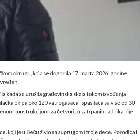
ečkom okrugu, koja se dogodila 17. marta 2026. godine,
ovređen.
la kada se urušila građevinska skela tokom izvođenja
lačka ekipa oko 120 vatrogasaca i spasilaca sa više od 30
šenom konstrukcijom, za četvoricu zatrpanih radnika nije
ce, koji je u Beču živio sa suprugom i troje dece. Porodica i