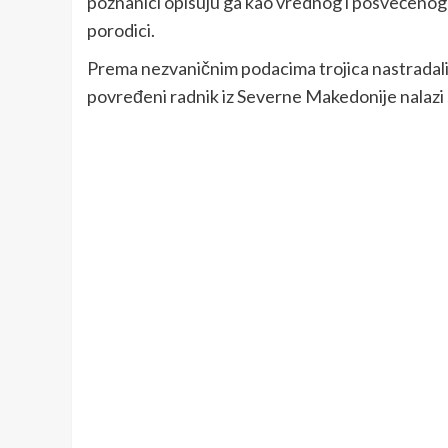
poznanici opisuju ga kao vrednog i posvećenog čo
porodici.
Prema nezvaničnim podacima trojica nastradalih
povređeni radnik iz Severne Makedonije nalazi s