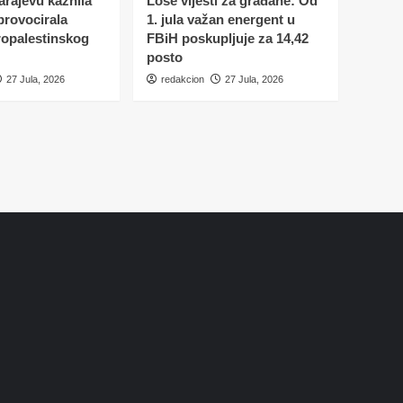
Sarajevu kaznila
Loše vijesti za građane: Od
 provocirala
1. jula važan energent u
ropalestinskog
FBiH poskupljuje za 14,42
posto
27 Jula, 2026
redakcion
27 Jula, 2026