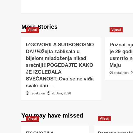
More Stories
Vijesti
Vijesti
IZGOVORILA SUDBONOSNO
Poznat nj
DA!!!Đžejla zablisala u
je 29-godi
bijelom mladoženja nikad
usmrtio 
srećniji!!POGEDAJTE KAKO
Maju
JE IZGLEDALA
redakcion
SVEČANOST..Ovo se ne viđa
svaki dan….
redakcion
28 Jula, 2026
You may have missed
Vijesti
Vijesti