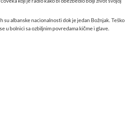
veka koji je radio kako bi obezbedio bolji život svojoj
 su albanske nacionalnosti dok je jedan Božnjak. Teško
e u bolnici sa ozbiljnim povredama kičme i glave.