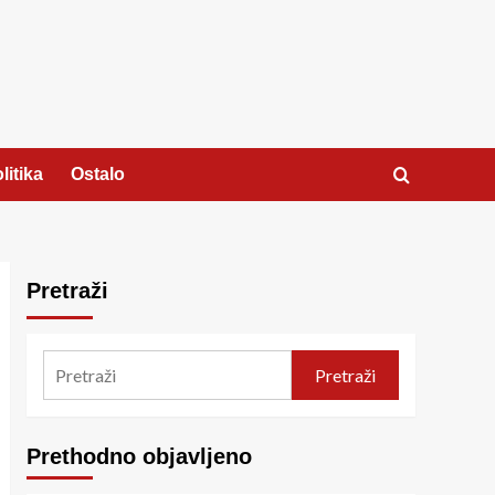
litika
Ostalo
Pretraži
Pretraži
Prethodno objavljeno