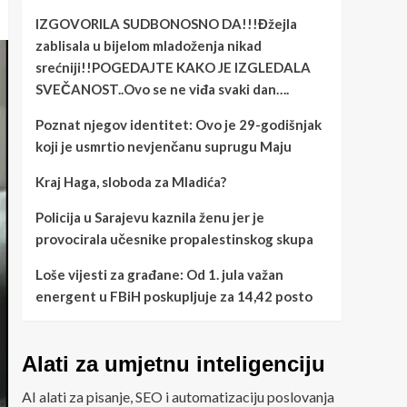
IZGOVORILA SUDBONOSNO DA!!!Đžejla
zablisala u bijelom mladoženja nikad
srećniji!!POGEDAJTE KAKO JE IZGLEDALA
SVEČANOST..Ovo se ne viđa svaki dan….
Poznat njegov identitet: Ovo je 29-godišnjak
koji je usmrtio nevjenčanu suprugu Maju
Kraj Haga, sloboda za Mladića?
Policija u Sarajevu kaznila ženu jer je
provocirala učesnike propalestinskog skupa
Loše vijesti za građane: Od 1. jula važan
energent u FBiH poskupljuje za 14,42 posto
Alati za umjetnu inteligenciju
AI alati za pisanje, SEO i automatizaciju poslovanja