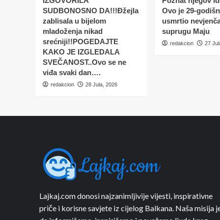
IZGOVORILA
Poznat njegov ide
SUDBONOSNO DA!!!Đžejla
Ovo je 29-godišnj
zablisala u bijelom
usmrtio nevjenč
mladoženja nikad
suprugu Maju
srećniji!!POGEDAJTE
redakcion
27 Jul
KAKO JE IZGLEDALA
SVEČANOST..Ovo se ne
viđa svaki dan….
redakcion
28 Jula, 2026
Lajkaj.com donosi najzanimljivije vijesti, inspirativne
priče i korisne savjete iz cijelog Balkana. Naša misija j