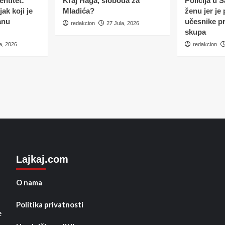
ntitet:
Kraj Haga, sloboda za
Policija u 
ak koji je
Mladića?
ženu jer je
anu
učesnike p
redakcion
27 Jula, 2026
skupa
a, 2026
redakcion
Lajkaj.com
O nama
Politika privatnosti
e