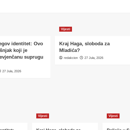
Vijesti
egov identitet: Ovo
Kraj Haga, sloboda za
šnjak koji je
Mladića?
nevjenčanu suprugu
redakcion
27 Jula, 2026
27 Jula, 2026
Vijesti
Vijesti