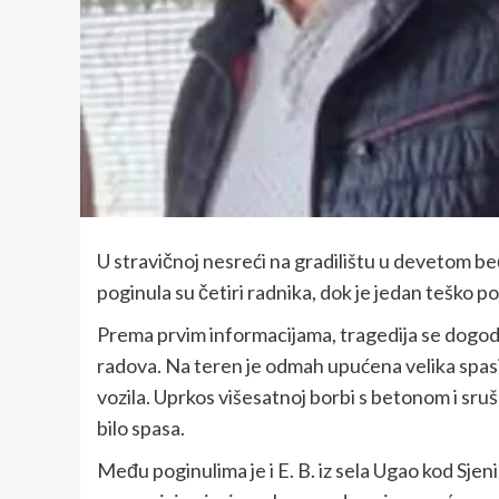
U stravičnoj nesreći na gradilištu u devetom b
poginula su četiri radnika, dok je jedan teško p
Prema prvim informacijama, tragedija se dogodi
radova. Na teren je odmah upućena velika spasi
vozila. Uprkos višesatnoj borbi s betonom i sru
bilo spasa.
Među poginulima je i E. B. iz sela Ugao kod Sjeni