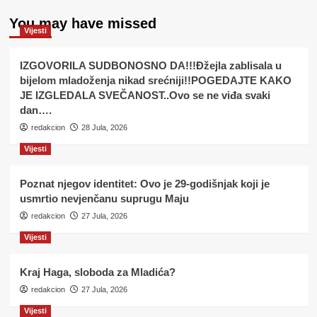
You may have missed
Vijesti
IZGOVORILA SUDBONOSNO DA!!!Đžejla zablisala u
bijelom mladoženja nikad srećniji!!POGEDAJTE KAKO
JE IZGLEDALA SVEČANOST..Ovo se ne viđa svaki
dan….
redakcion
28 Jula, 2026
Vijesti
Poznat njegov identitet: Ovo je 29-godišnjak koji je
usmrtio nevjenčanu suprugu Maju
redakcion
27 Jula, 2026
Vijesti
Kraj Haga, sloboda za Mladića?
redakcion
27 Jula, 2026
Vijesti