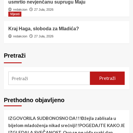
usmrtio nevjenčanu suprugu Maju
redakcion
27 Jula, 2026
Vijesti
Kraj Haga, sloboda za Mladića?
redakcion
27 Jula, 2026
Pretraži
Pretraži
Prethodno objavljeno
IZGOVORILA SUDBONOSNO DA!!!Đžejla zablisala u
bijelom mladoženja nikad srećniji!!POGEDAJTE KAKO JE
IZGLEDALA SVEČANOST..Ovo se ne viđa svaki dan….