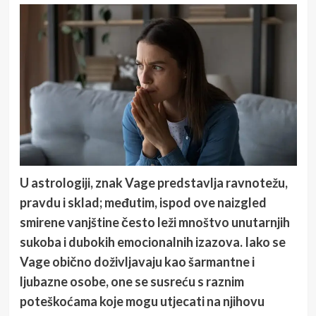
U astrologiji, znak Vage predstavlja ravnotežu,
pravdu i sklad; međutim, ispod ove naizgled
smirene vanjštine često leži mnoštvo unutarnjih
sukoba i dubokih emocionalnih izazova. Iako se
Vage obično doživljavaju kao šarmantne i
ljubazne osobe, one se susreću s raznim
poteškoćama koje mogu utjecati na njihovu