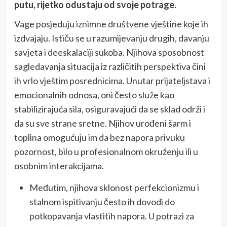
putu, rijetko odustaju od svoje potrage.
Vage posjeduju iznimne društvene vještine koje ih
izdvajaju. Ističu se u razumijevanju drugih, davanju
savjeta i deeskalaciji sukoba. Njihova sposobnost
sagledavanja situacija iz različitih perspektiva čini
ih vrlo vještim posrednicima. Unutar prijateljstava i
emocionalnih odnosa, oni često služe kao
stabilizirajuća sila, osiguravajući da se sklad održi i
da su sve strane sretne. Njihov urođeni šarm i
toplina omogućuju im da bez napora privuku
pozornost, bilo u profesionalnom okruženju ili u
osobnim interakcijama.
Međutim, njihova sklonost perfekcionizmu i
stalnom ispitivanju često ih dovodi do
potkopavanja vlastitih napora. U potrazi za