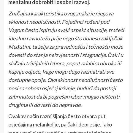
mentalnu dobrobit i osobni razvoj.
Značajna karakteristika ovog znaka je njegova
sklonost neodlučnosti. Pojedinci rođeni pod
Vagom često ispituju svaki aspekt situacije, tražeći
idealnu ravnotežu prije nego što donesu zaključak.
Međutim, ta želja za pravednošću i točnošću može
dovesti do stanja neizvjesnosti i stagnacije. Čak i u
slučaju trivijalnih izbora, poput odabira obroka ili
kupnje odjeće, Vage mogu dugo razmatrati sve
dostupne opcije. Ova sklonost neodlučnosti često
nosi sa sobom osjećaj krivnje, budući da postoji
zabrinutost da bi pogrešan izbor mogao naštetiti
drugima ili dovesti do nepravde.
Ovakav način razmišljanja često otvara put
osjećajima melankolije, pa čak i depresije. Iako
mogu projicirati vanjštinu smirene i staložene,