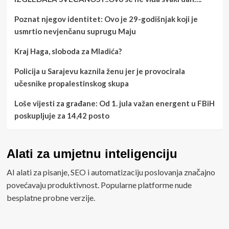
Poznat njegov identitet: Ovo je 29-godišnjak koji je
usmrtio nevjenčanu suprugu Maju
Kraj Haga, sloboda za Mladića?
Policija u Sarajevu kaznila ženu jer je provocirala
učesnike propalestinskog skupa
Loše vijesti za građane: Od 1. jula važan energent u FBiH
poskupljuje za 14,42 posto
Alati za umjetnu inteligenciju
AI alati za pisanje, SEO i automatizaciju poslovanja značajno
povećavaju produktivnost. Popularne platforme nude
besplatne probne verzije.