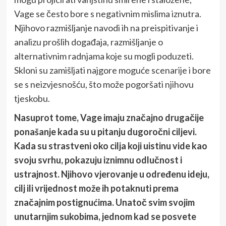
Vage se često bore s negativnim mislima iznutra.
Njihovo razmišljanje navodi ih na preispitivanje i
analizu prošlih događaja, razmišljanje o
alternativnim radnjama koje su mogli poduzeti.
Skloni su zamišljati najgore moguće scenarije i bore
se s neizvjesnošću, što može pogoršati njihovu
tjeskobu.
Nasuprot tome, Vage imaju značajno drugačije
ponašanje kada su u pitanju dugoročni ciljevi.
Kada su strastveni oko cilja koji uistinu vide kao
svoju svrhu, pokazuju iznimnu odlučnost i
ustrajnost. Njihovo vjerovanje u određenu ideju,
cilj ili vrijednost može ih potaknuti prema
značajnim postignućima. Unatoč svim svojim
unutarnjim sukobima, jednom kad se posvete