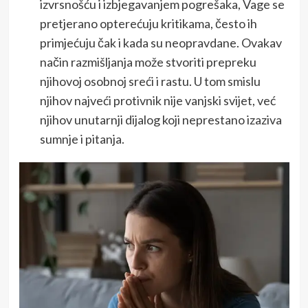
izvrsnošću i izbjegavanjem pogrešaka, Vage se
pretjerano opterećuju kritikama, često ih
primjećuju čak i kada su neopravdane. Ovakav
način razmišljanja može stvoriti prepreku
njihovoj osobnoj sreći i rastu. U tom smislu
njihov najveći protivnik nije vanjski svijet, već
njihov unutarnji dijalog koji neprestano izaziva
sumnje i pitanja.