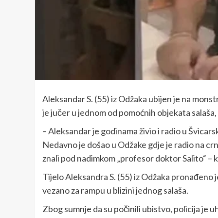
Aleksandar S. (55) iz Odžaka ubijen je na monst
je jučer u jednom od pomoćnih objekata salaša
– Aleksandar je godinama živio i radio u Švicar
Nedavno je došao u Odžake gdje je radio na crno 
znali pod nadimkom „profesor doktor Salito“ – k
Tijelo Aleksandra S. (55) iz Odžaka pronađeno 
vezano za rampu u blizini jednog salaša.
Zbog sumnje da su počinili ubistvo, policija je uh