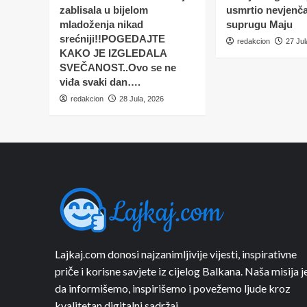
zablisala u bijelom
usmrtio nevjenč
mladoženja nikad
suprugu Maju
srećniji!!POGEDAJTE
redakcion
27 Jul
KAKO JE IZGLEDALA
SVEČANOST..Ovo se ne
viđa svaki dan….
redakcion
28 Jula, 2026
Lajkaj.com donosi najzanimljivije vijesti, inspirativne
priče i korisne savjete iz cijelog Balkana. Naša misija j
da informišemo, inspirišemo i povežemo ljude kroz
kvalitetan digitalni sadržaj.