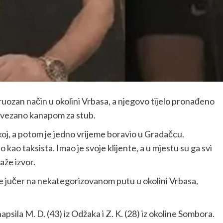
ruozan način u okolini Vrbasa, a njegovo tijelo pronađeno
, vezano kanapom za stub.
skoj, a potom je jedno vrijeme boravio u Gradačcu.
kao taksista. Imao je svoje klijente, a u mjestu su ga svi
aže izvor.
je jučer na nekategorizovanom putu u okolini Vrbasa,
apsila M. D. (43) iz Odžaka i Z. K. (28) iz okoline Sombora.