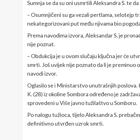
Sumnja se da su oni usmrtili Aleksandra S. te da 
– Osumnjičeni su ga vezali pertlama, selotejp 
nekategorizovani put među njivama bio pogodan 
Prema navodima izvora, Aleksandar S. je pronađe
nije poznat.
– Obdukcija je u ovom slučaju ključna jer će utvr
smrti. Još uvijek nije poznato da li je preminuo
navodi izvor.
Oglasilo se i Ministarstvo unutrašnjih poslova.
K. (28) iz okoline Sombora određeno je zadržavan
sprovedeni u Više javno tužilaštvo u Somboru.
Po nalogu tužioca, tijelo Aleksandra S. prebače
definitivno utvrđen uzrok smrti.