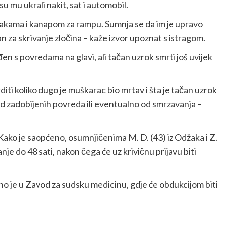
su mu ukrali nakit, sat i automobil.
trakama i kanapom za rampu. Sumnja se da im je upravo
za skrivanje zločina – kaže izvor upoznat s istragom.
n s povredama na glavi, ali tačan uzrok smrti još uvijek
diti koliko dugo je muškarac bio mrtav i šta je tačan uzrok
 od zadobijenih povreda ili eventualno od smrzavanja –
 Kako je saopćeno, osumnjičenima M. D. (43) iz Odžaka i Z.
je do 48 sati, nakon čega će uz krivičnu prijavu biti
no je u Zavod za sudsku medicinu, gdje će obdukcijom biti