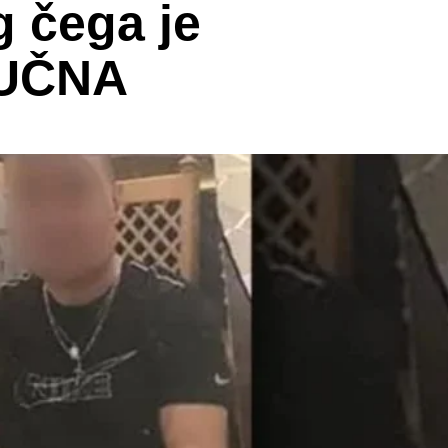
g čega je
JUČNA