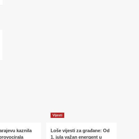
Vijesti
Sarajevu kaznila
Loše vijesti za građane: Od
 provocirala
1. jula važan energent u