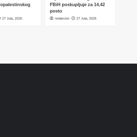
ropalestinskog
FBiH poskupljuje za 14,42
posto
27 Jula, 2026
redakcion
27 Jula, 2026