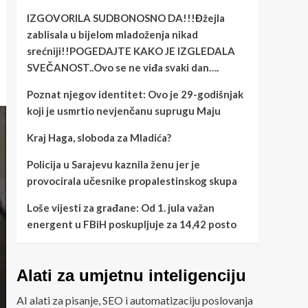
IZGOVORILA SUDBONOSNO DA!!!Đžejla
zablisala u bijelom mladoženja nikad
srećniji!!POGEDAJTE KAKO JE IZGLEDALA
SVEČANOST..Ovo se ne viđa svaki dan….
Poznat njegov identitet: Ovo je 29-godišnjak
koji je usmrtio nevjenčanu suprugu Maju
Kraj Haga, sloboda za Mladića?
Policija u Sarajevu kaznila ženu jer je
provocirala učesnike propalestinskog skupa
Loše vijesti za građane: Od 1. jula važan
energent u FBiH poskupljuje za 14,42 posto
Alati za umjetnu inteligenciju
AI alati za pisanje, SEO i automatizaciju poslovanja