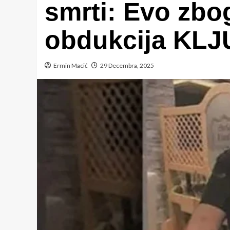
smrti: Evo zbo
obdukcija KL
Ermin Macić
29 Decembra, 2025