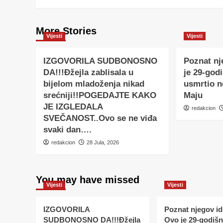
More Stories
Vijesti
Vijesti
IZGOVORILA SUDBONOSNO
Poznat nj
DA!!!Đžejla zablisala u
je 29-godi
bijelom mladoženja nikad
usmrtio 
srećniji!!POGEDAJTE KAKO
Maju
JE IZGLEDALA
redakcion
SVEČANOST..Ovo se ne viđa
svaki dan….
redakcion
28 Jula, 2026
You may have missed
Vijesti
Vijesti
IZGOVORILA
Poznat njegov ide
SUDBONOSNO DA!!!Đžejla
Ovo je 29-godišnj