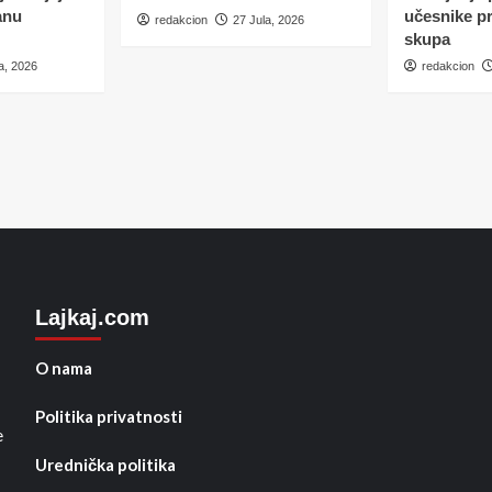
anu
učesnike p
redakcion
27 Jula, 2026
skupa
a, 2026
redakcion
Lajkaj.com
O nama
Politika privatnosti
e
Urednička politika