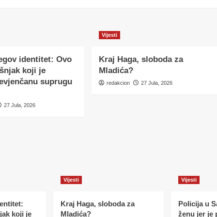
Vijesti
egov identitet: Ovo
Kraj Haga, sloboda za
šnjak koji je
Mladića?
nevjenčanu suprugu
redakcion
27 Jula, 2026
27 Jula, 2026
Vijesti
Vijesti
ntitet:
Kraj Haga, sloboda za
Policija u 
ak koji je
Mladića?
ženu jer je