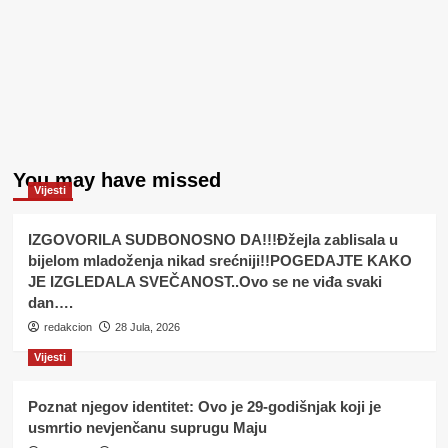
You may have missed
Vijesti
IZGOVORILA SUDBONOSNO DA!!!Đžejla zablisala u
bijelom mladoženja nikad srećniji!!POGEDAJTE KAKO
JE IZGLEDALA SVEČANOST..Ovo se ne viđa svaki
dan….
redakcion
28 Jula, 2026
Vijesti
Poznat njegov identitet: Ovo je 29-godišnjak koji je
usmrtio nevjenčanu suprugu Maju