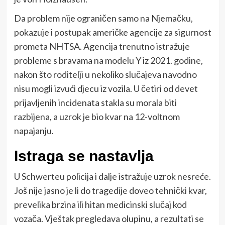
Da problem nije ograničen samo na Njemačku,
pokazuje i postupak američke agencije za sigurnost
prometa NHTSA. Agencija trenutno istražuje
probleme s bravama na modelu Y iz 2021. godine,
nakon što roditelji u nekoliko slučajeva navodno
nisu mogli izvući djecu iz vozila. U četiri od devet
prijavljenih incidenata stakla su morala biti
razbijena, a uzrok je bio kvar na 12-voltnom
napajanju.
Istraga se nastavlja
U Schwerteu policija i dalje istražuje uzrok nesreće.
Još nije jasno je li do tragedije doveo tehnički kvar,
prevelika brzina ili hitan medicinski slučaj kod
vozača. Vještak pregledava olupinu, a rezultati se