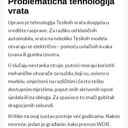
Problematična tehnologija
vrata
Upravo je tehnologija Teslinih vrata dospjela u
središte rasprave. Za razliku od klasičnih
automobila, vrata na nekoliko Teslinih modela
otvaraju se električno – pomoću uvlačivih kvaka
izvana ili gumba iznutra.
U slučaju nestanka struje, putnici moraju koristiti
mehaničke otvarače za nuždu, koji su, ovisno o
modelu, smješteni na različitim i često teško
dostupnim mjestima, poput onih skrivenih ispod
sjedala ili iza obloga. Za spasioce to znači gubitak
dragocjenih sekundi.
Kritike na ovaj sustav postoje već godinama. Nakon
nesreće, jedan je građanin, kako prenosi WDR,