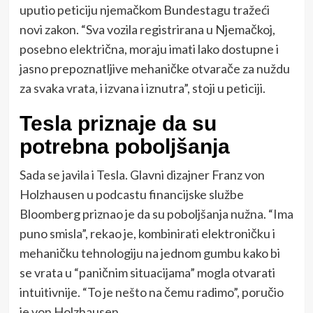
uputio peticiju njemačkom Bundestagu tražeći
novi zakon. “Sva vozila registrirana u Njemačkoj,
posebno električna, moraju imati lako dostupne i
jasno prepoznatljive mehaničke otvarače za nuždu
za svaka vrata, i izvana i iznutra”, stoji u peticiji.
Tesla priznaje da su
potrebna poboljšanja
Sada se javila i Tesla. Glavni dizajner Franz von
Holzhausen u podcastu financijske službe
Bloomberg priznao je da su poboljšanja nužna. “Ima
puno smisla”, rekao je, kombinirati elektroničku i
mehaničku tehnologiju na jednom gumbu kako bi
se vrata u “paničnim situacijama” mogla otvarati
intuitivnije. “To je nešto na čemu radimo”, poručio
je von Holzhausen.