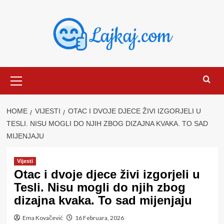
Skip
to
content
Primary
Menu
HOME
VIJESTI
OTAC I DVOJE DJECE ŽIVI IZGORJELI U
TESLI. NISU MOGLI DO NJIH ZBOG DIZAJNA KVAKA. TO SAD
MIJENJAJU
Vijesti
Otac i dvoje djece živi izgorjeli u
Tesli. Nisu mogli do njih zbog
dizajna kvaka. To sad mijenjaju
Ema Kovačević
16 Februara, 2026