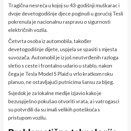
Tragična nesreća u kojoj su 43-godišnji muškarac i
dvoje devetogodišnje djece poginuli u gorućoj Tesli
pokrenula je nacionalnu raspravu o sigurnosti
električnih vozila.
Četvrta osoba iz automobila, također
devetogodišnje dijete, uspjela se spasiti s mjesta
suvozača. Automobil je iz još neutvrđenih razloga
sletio s ceste i frontalno udario u stablo, nakon
čega je Tesla Model S Plaid u vrlo kratkom roku
planuo, ne ostavljajući putnicima šansu za bijeg.
Svjedok je za lokalne medije izjavio kako je
bezuspješno pokušao otvoriti vrata, a i vatrogasci
su potvrdili da su imali velikih poteškoća s
pristupom vozilu.