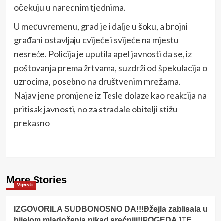
očekuju u narednim tjednima.
U međuvremenu, grad je i dalje u šoku, a brojni
građani ostavljaju cvijeće i svijeće na mjestu
nesreće. Policija je uputila apel javnosti da se, iz
poštovanja prema žrtvama, suzdrži od špekulacija o
uzrocima, posebno na društvenim mrežama.
Najavljene promjene iz Tesle dolaze kao reakcija na
pritisak javnosti, no za stradale obitelji stižu
prekasno
More Stories
Vijesti
IZGOVORILA SUDBONOSNO DA!!!Đžejla zablisala u
bijelom mladoženja nikad srećniji!!POGEDAJTE